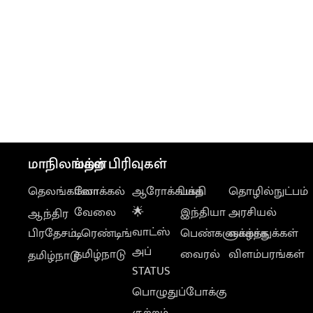
மாநிலங்கள்
மற்ற பிரிவுகள்
தெலங்கானா
லோக்கல்
ஆரோக்கியம்
பக்தி
தொழில்நுட்பம்
வேலை
🌟
இந்தியா
அரசியல்
ஆந்திர
வாட்ஸ்
பிரதேசம்
டிரெண்டிங்
பெண்களுக்காக
வாழ்த்துக்கள்
அப்
தமிழ்நாடு
வைரல்
விளம்பரங்கள்
தமிழ்நாடு
STATUS
பொழுதுப்போக்கு
குற்றம்