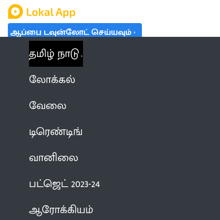
ஆப்பை டவுன்லோட் செய்யவும்
தமிழ் நாடு
லோக்கல்
வேலை
டிரெண்டிங்
வானிலை
பட்ஜெட் 2023-24
ஆரோக்கியம்