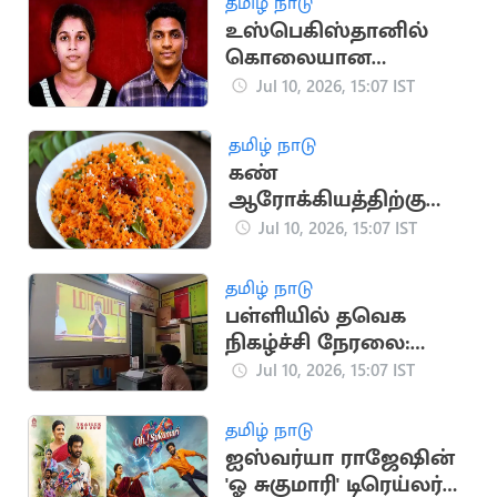
தமிழ் நாடு
உஸ்பெகிஸ்தானில்
கொலையான
மருத்துவ மாணவி
Jul 10, 2026, 15:07 IST
உடல் கேரளாவில்
தகனம்
தமிழ் நாடு
கண்
ஆரோக்கியத்திற்கு
சிறந்த காய்கறி
Jul 10, 2026, 15:07 IST
தமிழ் நாடு
பள்ளியில் தவெக
நிகழ்ச்சி நேரலை:
தலைமை ஆசிரியை
Jul 10, 2026, 15:07 IST
சஸ்பெண்ட்
தமிழ் நாடு
ஐஸ்வர்யா ராஜேஷின்
'ஓ சுகுமாரி' டிரெய்லர்