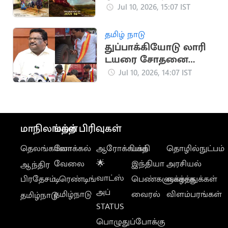
வெளியீடு
Jul 10, 2026, 15:07 IST
தமிழ் நாடு
துப்பாக்கியோடு லாரி
டயரை சோதனை
செய்யும் தவெக
Jul 10, 2026, 14:07 IST
எம்எல்ஏ
மாநிலங்கள்
மற்ற பிரிவுகள்
தெலங்கானா
லோக்கல்
ஆரோக்கியம்
பக்தி
தொழில்நுட்பம்
வேலை
🌟
இந்தியா
அரசியல்
ஆந்திர
வாட்ஸ்
பிரதேசம்
டிரெண்டிங்
பெண்களுக்காக
வாழ்த்துக்கள்
அப்
தமிழ்நாடு
வைரல்
விளம்பரங்கள்
தமிழ்நாடு
STATUS
பொழுதுப்போக்கு