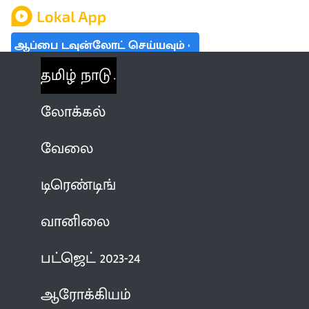
ஆப்பை டவுன்லோட் செய்யவும்
தமிழ் நாடு
லோக்கல்
வேலை
டிரெண்டிங்
வானிலை
பட்ஜெட் 2023-24
ஆரோக்கியம்