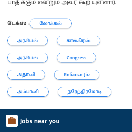
பாதிக்கும் என்றும் அவர் கூறியுள்ளார்.
டேக்ஸ் :
லோக்கல்
அரசியல்
காங்கிரஸ்
அரசியல்
Congress
அதானி
Reliance Jio
அம்பானி
நரேந்திரமோடி
Jobs near you