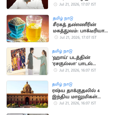
தலைமுறையின்
Jul 21, 2026, 17:07 IST
ஒட்டுமொத்த கோபம்:
பா.ரஞ்சித்
தமிழ் நாடு
சீரகத் தண்ணீரின்
மகத்துவம்: பாக்டீரியா
தொற்று முதல் இதய
Jul 21, 2026, 17:07 IST
பாதுகாப்பு வரை
தமிழ் நாடு
'ஹாய்' படத்தின்
'ரசகுல்லா' பாடல்
நாளை வெளியீடு
Jul 21, 2026, 16:07 IST
தமிழ் நாடு
ரஷ்ய தாக்குதலில் 4
இந்திய மாலுமிகள்
பலி: இந்தியா
Jul 21, 2026, 16:07 IST
கண்டனம்