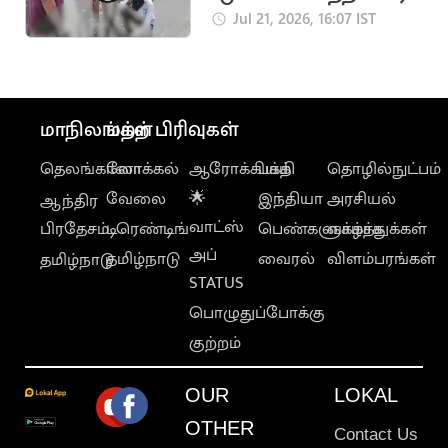
மீட்டு
Jul 21, 2026, 16:07 IST
மருத்துவமனையில்
சேர்த்த தவெக MLA
மாநிலங்கள்
மற்ற பிரிவுகள்
தெலங்கானா
லோக்கல்
ஆரோக்கியம்
பக்தி
தொழில்நுட்பம்
வேலை
🌟
இந்தியா
அரசியல்
ஆந்திர
வாட்ஸ்
பிரதேசம்
டிரெண்டிங்
பெண்களுக்காக
வாழ்த்துக்கள்
அப்
தமிழ்நாடு
வைரல்
விளம்பரங்கள்
தமிழ்நாடு
STATUS
பொழுதுப்போக்கு
குற்றம்
OUR
LOKAL
OTHER
Contact Us