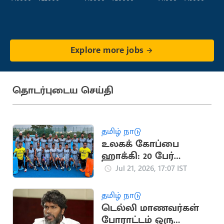
Explore more jobs
தொடர்புடைய செய்தி
தமிழ் நாடு
உலகக் கோப்பை
ஹாக்கி: 20 பேர்
கொண்ட இந்திய
Jul 21, 2026, 17:07 IST
அணி அறிவிப்பு
தமிழ் நாடு
டெல்லி மாணவர்கள்
போராட்டம் ஒரு