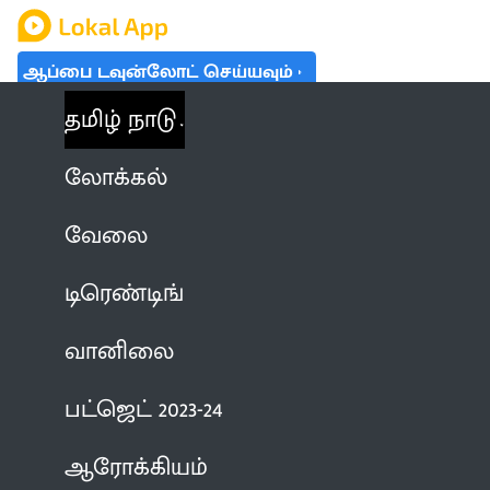
ஆப்பை டவுன்லோட் செய்யவும்
தமிழ் நாடு
லோக்கல்
வேலை
டிரெண்டிங்
வானிலை
பட்ஜெட் 2023-24
ஆரோக்கியம்