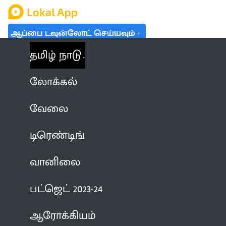
ஆப்பை டவுன்லோட் செய்யவும்
தமிழ் நாடு
லோக்கல்
வேலை
டிரெண்டிங்
வானிலை
பட்ஜெட் 2023-24
ஆரோக்கியம்