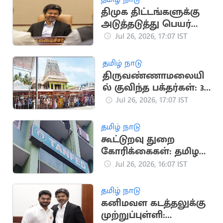
திமுக திட்டங்களுக்கு
அடுத்தடுத்து பெயர்
மாற்றம்
Jul 26, 2026, 17:07 IST
தமிழ் நாடு
திருவண்ணாமலையி
ல் குவிந்த பக்தர்கள்: 3
மணி நேரம்
Jul 26, 2026, 17:07 IST
காத்திருந்து சாமி
தரிசனம்
தமிழ் நாடு
கூட்டுறவு துறை
கோரிக்கைகள்: தமிழக
அரசு வழிகாட்டு
Jul 26, 2026, 16:07 IST
நெறிமுறைகள்
வெளியீடு
தமிழ் நாடு
கனிமவள கடத்தலுக்கு
முற்றுப்புள்ளி: