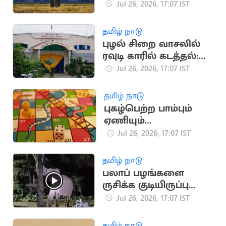
தெரியுமா?
Jul 26, 2026, 17:07 IST
தமிழ் நாடு
புழல் சிறை வாசலில்
ரவுடி காரில் கடத்தல்:
உறவினர்கள் 4 பேர்
Jul 26, 2026, 17:07 IST
கைது
தமிழ் நாடு
புகழ்பெற்ற பாம்பும்
ஏணியும்
விளையாட்டின்
Jul 26, 2026, 17:07 IST
தாயகம் எது தெரியுமா?
தமிழ் நாடு
பலாப் பழங்களை
ருசிக்க குடியிருப்பு
பகுதியில் மீண்டும்
Jul 26, 2026, 17:07 IST
ஊடுருவிய யானை
தமிழ் நாடு