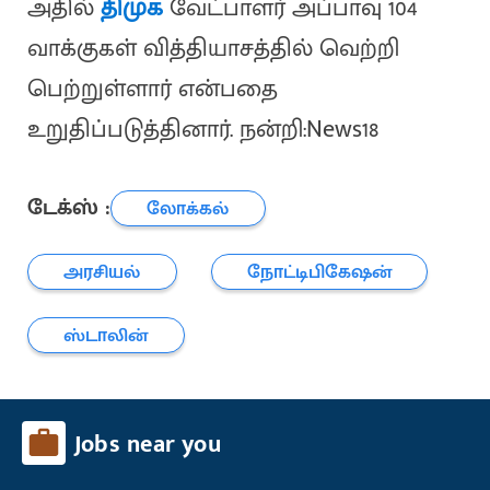
அதில்
திமுக
வேட்பாளர் அப்பாவு 104
வாக்குகள் வித்தியாசத்தில் வெற்றி
பெற்றுள்ளார் என்பதை
உறுதிப்படுத்தினார். நன்றி:News18
டேக்ஸ் :
லோக்கல்
அரசியல்
நோட்டிபிகேஷன்
ஸ்டாலின்
Jobs near you