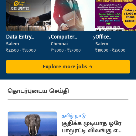
Data Entry
Computer
Office
Operator
Operator
Maintenance
Salem
Chennai
Salem
Staff
₹22500 - ₹35000
₹18000 - ₹27000
₹18000 - ₹25000
Explore more jobs
தொடர்புடைய செய்தி
தமிழ் நாடு
குதிக்க முடியாத ஒரே
பாலூட்டி விலங்கு எது