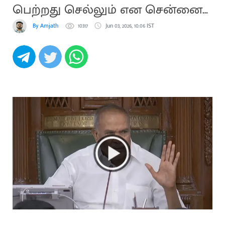
பெற்றது செல்லும் என சென்னை
உயர் நீதிமன்றம் தீர்ப்பு
By Amjath
10317
Jun 03, 2026, 10:06 IST