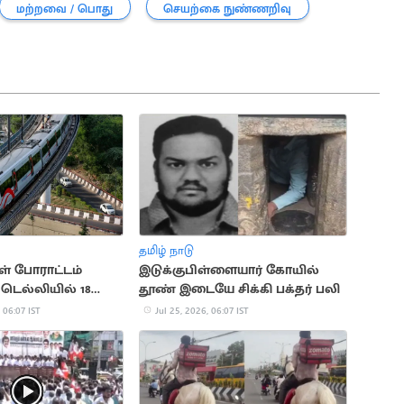
மற்றவை / பொது
செயற்கை நுண்ணறிவு
தமிழ் நாடு
் போராட்டம்
இடுக்குபிள்ளையார் கோயில்
டெல்லியில் 18
தூண் இடையே சிக்கி பக்தர் பலி
ிலையங்கள் மூடல்
 06:07 IST
Jul 25, 2026, 06:07 IST