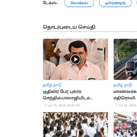
டேக்ஸ் :
லோக்கல்
டிரெண்டிங்
தொடர்புடைய செய்தி
தமிழ் நாடு
தமிழ் நாடு
குதிரை பேர புகார்:
மாணவர்கள
செந்தில்பாலாஜியிடம்
எதிரொலி: 
விசாரணை
மெட்ரோ ந
Jul 25, 2026, 06:07 IST
Jul 25, 2026,