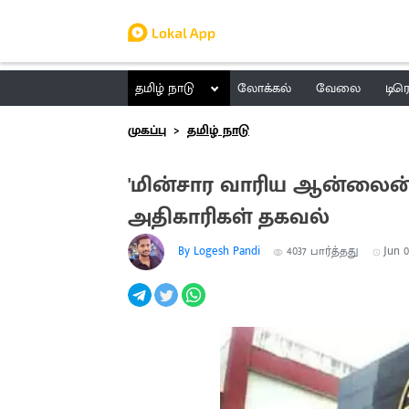
தமிழ் நாடு
லோக்கல்
வேலை
டிர
முகப்பு
தமிழ் நாடு
'மின்சார வாரிய ஆன்லைன்
அதிகாரிகள் தகவல்
By Logesh Pandi
4037
பார்த்தது
Jun 0