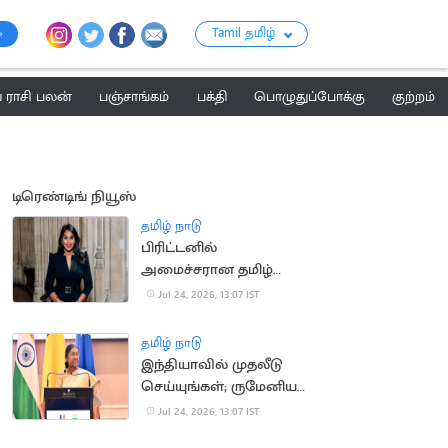
Tamil தமிழ்
ராசி பலன்
பஞ்சாங்கம்
பக்தி
பொழுதுப்போக்கு
குற்றம்
டிரெண்டிங் நியூஸ்
தமிழ் நாடு
பிரிட்டனில்
அமைச்சரான தமிழ்
வம்சாவளி பெண்
Jul 24, 2026, 13:07 IST
தமிழ் நாடு
இந்தியாவில் முதலீடு
செய்யுங்கள்; ருமேனிய
நிறுவனங்களுக்கு
Jul 24, 2026, 13:07 IST
குடியரசு தலைவர்