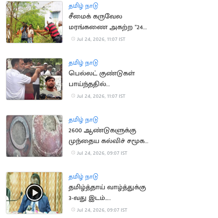
அழைப்பு
தமிழ் நாடு
சீமைக் கருவேல
மரங்கணை அகற்ற "24
மணி நேரத்தில்
Jul 24, 2026, 11:07 IST
அனுமதி"
தமிழ் நாடு
பெல்லட் குண்டுகள்
பாய்ந்ததில்
இளைஞருக்கு கண்
Jul 24, 2026, 11:07 IST
பார்வை பாதிப்பு
தமிழ் நாடு
2600 ஆண்டுகளுக்கு
முந்தைய கல்விச் சமூக
சான்று கண்டுபிடிப்பு
Jul 24, 2026, 09:07 IST
தமிழ் நாடு
தமிழ்த்தாய் வாழ்த்துக்கு
3-வது இடம்..
பல்கலைக்கழக துணை
Jul 24, 2026, 09:07 IST