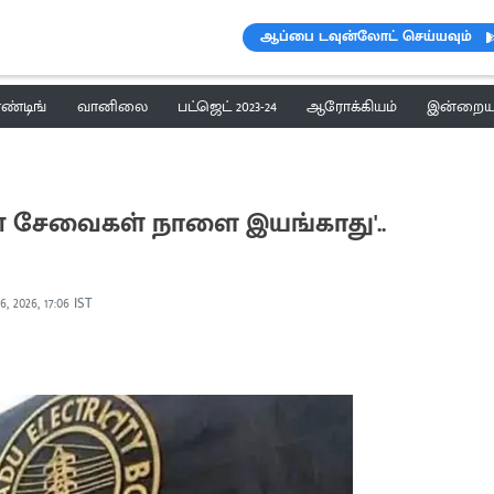
ஆப்பை டவுன்லோட் செய்யவும்
ெண்டிங்
வானிலை
பட்ஜெட் 2023-24
ஆரோக்கியம்
இன்றைய 
 சேவைகள் நாளை இயங்காது'..
6, 2026, 17:06 IST