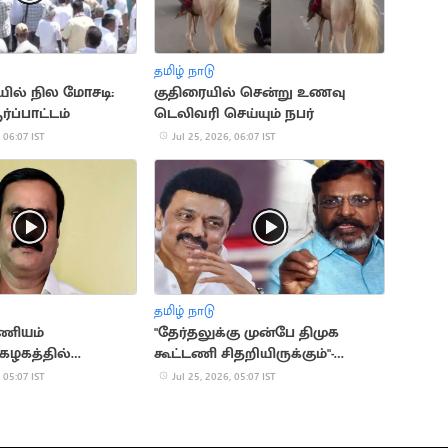
தமிழ் நாடு
ில் நில மோசடி:
குதிரையில் சென்று உணவு
்ப்பாட்டம்
டெலிவரி செய்யும் நபர்
 06:07 IST
Jul 25, 2026, 06:07 IST
தமிழ் நாடு
ியம்
"தேர்தலுக்கு முன்பே திமுக
கழகத்தில்
கூட்டணி சிதறியிருக்கும்"-
 வாழ்த்துக்கு
திருமாவளவன்
 05:07 IST
Jul 25, 2026, 05:07 IST
டமா? அன்புமணி