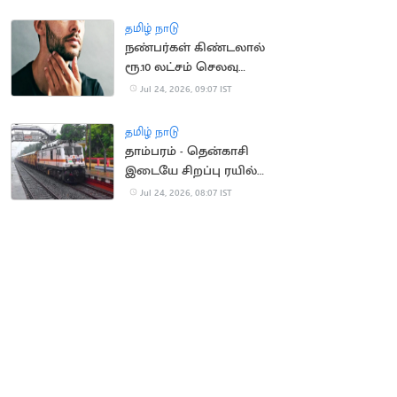
வேந்தர் திட்டவட்டம்
தமிழ் நாடு
நண்பர்கள் கிண்டலால்
ரூ.10 லட்சம் செலவு
செய்து தாடி Transplant
Jul 24, 2026, 09:07 IST
செய்த இளைஞர்
தமிழ் நாடு
தாம்பரம் - தென்காசி
இடையே சிறப்பு ரயில்
இயக்கம்
Jul 24, 2026, 08:07 IST