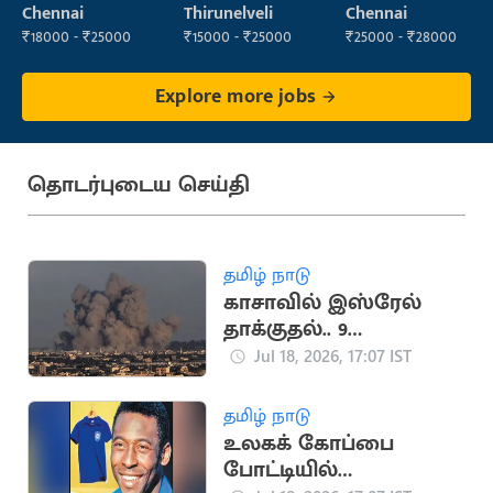
Supervisor
Operator
Chennai
Thirunelveli
Chennai
₹18000 - ₹25000
₹15000 - ₹25000
₹25000 - ₹28000
Explore more jobs
தொடர்புடைய செய்தி
தமிழ் நாடு
காசாவில் இஸ்ரேல்
தாக்குதல்.. 9
பாலஸ்தீனர்கள்
Jul 18, 2026, 17:07 IST
உயிரிழப்பு
தமிழ் நாடு
உலகக் கோப்பை
போட்டியில்