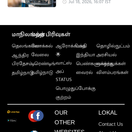
மேலாக மின்தடை..
Jul 18, 2026, 16:07 IST
மக்கள் அவதி
மாநிலங்கள்
மற்ற பிரிவுகள்
தெலங்கானா
லோக்கல்
ஆரோக்கியம்
பக்தி
தொழில்நுட்பம்
வேலை
🌟
இந்தியா
அரசியல்
ஆந்திர
வாட்ஸ்
பிரதேசம்
டிரெண்டிங்
பெண்களுக்காக
வாழ்த்துக்கள்
அப்
தமிழ்நாடு
வைரல்
விளம்பரங்கள்
தமிழ்நாடு
STATUS
பொழுதுப்போக்கு
குற்றம்
OUR
LOKAL
OTHER
Contact Us