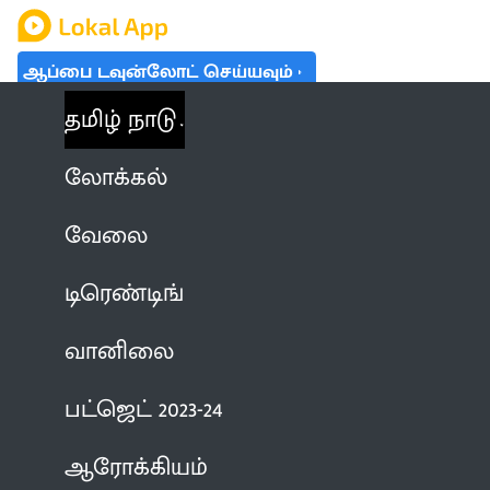
ஆப்பை டவுன்லோட் செய்யவும்
தமிழ் நாடு
லோக்கல்
வேலை
டிரெண்டிங்
வானிலை
பட்ஜெட் 2023-24
ஆரோக்கியம்