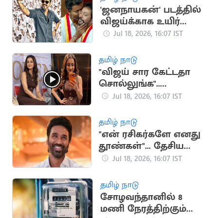
'ஜனநாயகன்' படத்தில்
விஜய்க்காக உயிர்
கொடுக்கும் நண்பன்
Jul 18, 2026, 16:07 IST
நான்”.. அமைச்சர்
ஸ்ரீநாத்
தமிழ் நாடு
"விஜய் சார கேட்டதா
சொல்லுங்க"..
திரிஷாவை நோக்கி
Jul 18, 2026, 16:07 IST
குரல் எழுப்பிய
ரசிகர்கள்
தமிழ் நாடு
"என் ரசிகர்களே எனது
தூண்கள்"... தேசிய
விருதுக்கு தனுஷ்
Jul 18, 2026, 16:07 IST
நெகிழ்ச்சி பதிவு
தமிழ் நாடு
சோழவந்தானில் 8
மணி நேரத்திற்கும்