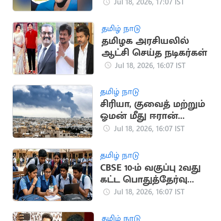
பயன்படுத்திய பீலே
Jul 18, 2026, 17:07 IST
சீருடை ரூ.47 கோடிக்கு
ஏலம்
தமிழ் நாடு
தமிழக அரசியலில்
ஆட்சி செய்த நடிகர்கள்
Jul 18, 2026, 16:07 IST
தமிழ் நாடு
சிரியா, குவைத் மற்றும்
ஓமன் மீது ஈரான்
பதிலடி தாக்குதல்
Jul 18, 2026, 16:07 IST
தமிழ் நாடு
CBSE 10-ம் வகுப்பு 2வது
கட்ட பொதுத்தேர்வு
முடிவுகள்
Jul 18, 2026, 16:07 IST
வெளியானது
தமிழ் நாடு