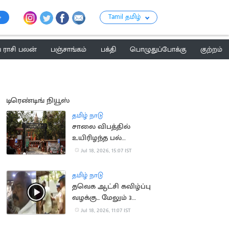
Tamil தமிழ்
ராசி பலன்
பஞ்சாங்கம்
பக்தி
பொழுதுப்போக்கு
குற்றம்
டிரெண்டிங் நியூஸ்
தமிழ் நாடு
சாலை விபத்தில்
உயிரிழந்த பல்
மருத்துவரின்
Jul 18, 2026, 15:07 IST
குடும்பத்திற்கு ரூ.1.4
கோடி இழப்பீடு
தமிழ் நாடு
தவெக ஆட்சி கவிழ்ப்பு
வழக்கு... மேலும் 3
பேரிடம் போலீசார் தீவிர
Jul 18, 2026, 11:07 IST
விசாரணை