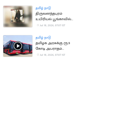
செய்ய முயன்ற நபர்
மீட்பு
தமிழ் நாடு
திருவனந்தபுரம்
உயிரியல் பூங்காவில்
நீலகிரி கருங்குரங்கு
Jul 18, 2026, 07:07 IST
குட்டி பிறப்பு!
தமிழ் நாடு
தமிழக அரசுக்கு ரூ.9
கோடி அபராதம்
செலுத்திய OHM
Jul 18, 2026, 07:07 IST
நிறுவனம்