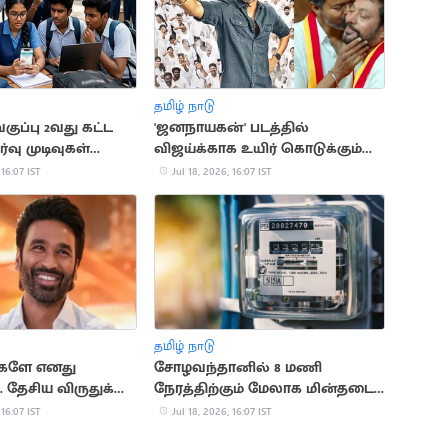
தமிழ் நாடு
வகுப்பு 2வது கட்ட
'ஜனநாயகன்' படத்தில்
வு முடிவுகள்
விஜய்க்காக உயிர் கொடுக்கும்
து
நண்பன் நான்”.. அமைச்சர்
 16:07 IST
Jul 18, 2026, 16:07 IST
ஸ்ரீநாத்
தமிழ் நாடு
ர்களே எனது
சோழவந்தானில் 8 மணி
. தேசிய விருதுக்கு
நேரத்திற்கும் மேலாக மின்தடை..
ழ்ச்சி பதிவு
மக்கள் அவதி
 16:07 IST
Jul 18, 2026, 16:07 IST