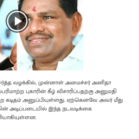
ர்த்த வழக்கில், முன்னாள் அமைச்சர் அனிதா
ாற்ற புகாரின் கீழ் விசாரிப்பதற்கு அனுமதி
ை கடிதம் அனுப்பியுள்ளது. ஏற்கெனவே அவர் மீது
கின் அடிப்படையில் இந்த நடவடிக்கை
ளியாகியுள்ளன.