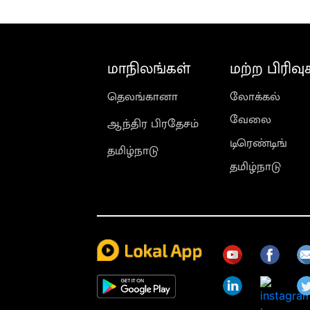
மாநிலங்கள்
மற்ற பிரிவு
தெலங்கானா
லோக்கல்
வேலை
ஆந்திர பிரதேசம்
டிரெண்டிங்
தமிழ்நாடு
தமிழ்நாடு