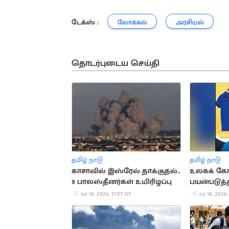
டேக்ஸ் :
லோக்கல்
அரசியல்
தொடர்புடைய செய்தி
தமிழ் நாடு
தமிழ் நாடு
காசாவில் இஸ்ரேல் தாக்குதல்..
உலகக் கோ
9 பாலஸ்தீனர்கள் உயிரிழப்பு
பயன்படுத்
ரூ.47 கோடி
Jul 18, 2026, 17:07 IST
Jul 18, 2026,