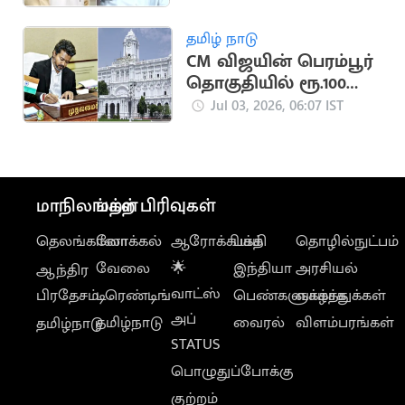
கே.பாலகிருஷ்ணன்
கண்டனம்
தமிழ் நாடு
CM விஜயின் பெரம்பூர்
தொகுதியில் ரூ.100
கோடியில் திட்டங்கள்
Jul 03, 2026, 06:07 IST
மாநிலங்கள்
மற்ற பிரிவுகள்
தெலங்கானா
லோக்கல்
ஆரோக்கியம்
பக்தி
தொழில்நுட்பம்
வேலை
🌟
இந்தியா
அரசியல்
ஆந்திர
வாட்ஸ்
பிரதேசம்
டிரெண்டிங்
பெண்களுக்காக
வாழ்த்துக்கள்
அப்
தமிழ்நாடு
வைரல்
விளம்பரங்கள்
தமிழ்நாடு
STATUS
பொழுதுப்போக்கு
குற்றம்