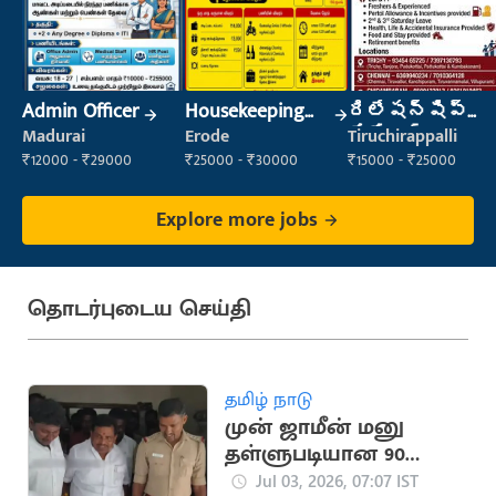
Admin Officer
Housekeeping
రిలేషన్‌షిప్
Staff
మేనేజర్
Madurai
Erode
Tiruchirappalli
(Housekeeping)
₹12000 - ₹29000
₹25000 - ₹30000
₹15000 - ₹25000
Explore more jobs
தொடர்புடைய செய்தி
தமிழ் நாடு
முன் ஜாமீன் மனு
தள்ளுபடியான 90
நிமிடங்களில் திமுக
Jul 03, 2026, 07:07 IST