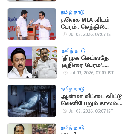
MLA கைது!
தமிழ் நாடு
தவெக MLA-விடம்
பேரம்.. செந்தில்
பாலாஜியின்
Jul 03, 2026, 07:07 IST
சகோதரருக்கு
போலீஸ் வலை
தமிழ் நாடு
"திமுக செய்வதே
குதிரை பேரம்"..
மாணிக்கம் தாகூர்
Jul 03, 2026, 07:07 IST
அதிரடி குற்றச்சாட்டு
தமிழ் நாடு
ஆன்மா வீட்டை விட்டு
வெளியேறும் காலம்:
கருட புராணம் கூறும்
Jul 03, 2026, 06:07 IST
ரகசியம்!
தமிழ் நாடு