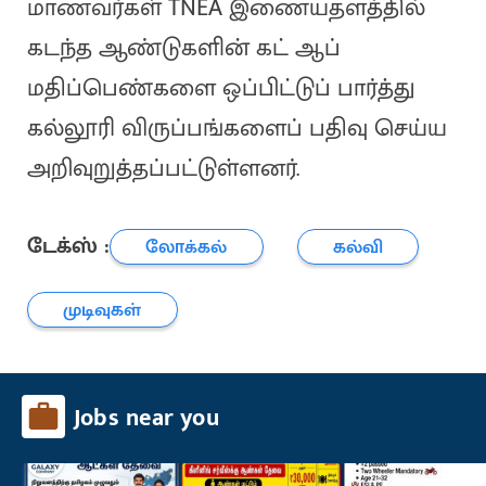
மாணவர்கள் TNEA இணையதளத்தில்
கடந்த ஆண்டுகளின் கட் ஆப்
மதிப்பெண்களை ஒப்பிட்டுப் பார்த்து
கல்லூரி விருப்பங்களைப் பதிவு செய்ய
அறிவுறுத்தப்பட்டுள்ளனர்.
டேக்ஸ் :
லோக்கல்
கல்வி
முடிவுகள்
Jobs near you