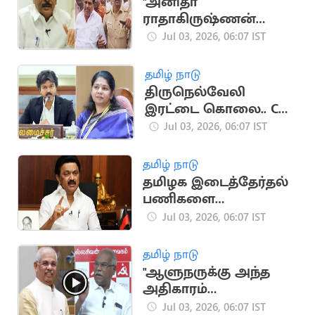
"அனிதா
ராதாகிருஷ்ணன்
கைது
Jul 03, 2026, 06:07 IST
காட்டுமிராண்டித்தன
மானது".. RS பாரதி
தமிழ் நாடு
திருநெல்வேலி
இரட்டை கொலை.. CM
விஜய் மீது கனிமொழி
Jul 03, 2026, 06:07 IST
தாக்கு
தமிழ் நாடு
தமிழக இடைத்தேர்தல்
பணிகளை
தொடங்கிய திமுக
Jul 03, 2026, 06:07 IST
தமிழ் நாடு
"ஆளுநருக்கு அந்த
அதிகாரம்
கிடையாது”.. CPIM
Jul 03, 2026, 06:07 IST