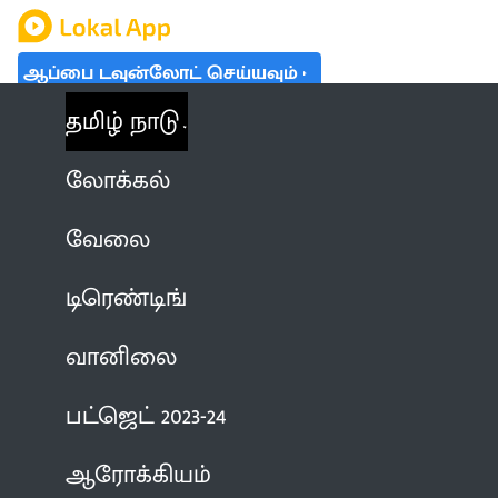
ஆப்பை டவுன்லோட் செய்யவும்
தமிழ் நாடு
லோக்கல்
வேலை
டிரெண்டிங்
வானிலை
பட்ஜெட் 2023-24
ஆரோக்கியம்