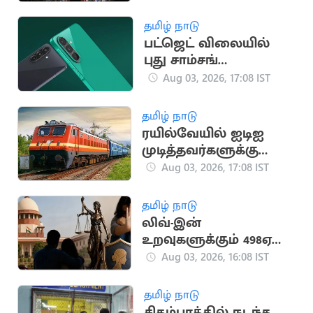
தேர்வு
தமிழ் நாடு
பட்ஜெட் விலையில்
புது சாம்சங்
ஸ்மார்ட்போன்
Aug 03, 2026, 17:08 IST
அறிமுகம்!
தமிழ் நாடு
ரயில்வேயில் ஐடிஐ
முடித்தவர்களுக்கு
அப்ரண்டிஸ் பயிற்சி
Aug 03, 2026, 17:08 IST
தமிழ் நாடு
லிவ்-இன்
உறவுகளுக்கும் 498ஏ
பிரிவு பாதுகாப்பு:
Aug 03, 2026, 16:08 IST
உச்சநீதிமன்றம் தீர்ப்பு
தமிழ் நாடு
சிதம்பரத்தில் நடந்த