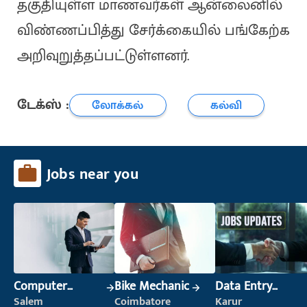
தகுதியுள்ள மாணவர்கள் ஆன்லைனில்
விண்ணப்பித்து சேர்க்கையில் பங்கேற்க
அறிவுறுத்தப்பட்டுள்ளனர்.
டேக்ஸ் :
லோக்கல்
கல்வி
Jobs near you
Computer
Bike Mechanic
Data Entry
Operator
Operator
Salem
Coimbatore
Karur