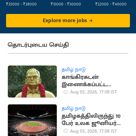
₹25000 - ₹38000
₹15000 - ₹30000
₹22000 - ₹40000
Explore more jobs
தொடர்புடைய செய்தி
தமிழ் நாடு
காங்கிரசுடன்
இணைக்கப்பட்ட
தமிழ்நாடு
Aug 03, 2026, 17:08 IST
உழைப்பாளர் கட்சியின்
வரலாறு
தமிழ் நாடு
தமிழகத்திலிருந்து 10
பேர் உலக ஜூனியர்
தடகள அணிக்கு
Aug 03, 2026, 17:08 IST