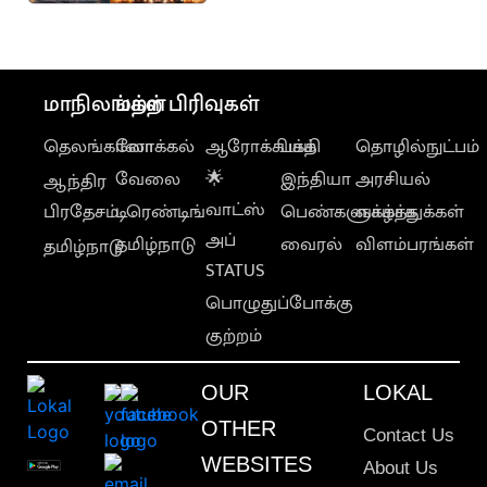
FIRST LOOK
வெளியானது
மாநிலங்கள்
மற்ற பிரிவுகள்
தெலங்கானா
லோக்கல்
ஆரோக்கியம்
பக்தி
தொழில்நுட்பம்
வேலை
🌟
இந்தியா
அரசியல்
ஆந்திர
வாட்ஸ்
பிரதேசம்
டிரெண்டிங்
பெண்களுக்காக
வாழ்த்துக்கள்
அப்
தமிழ்நாடு
வைரல்
விளம்பரங்கள்
தமிழ்நாடு
STATUS
பொழுதுப்போக்கு
குற்றம்
OUR
LOKAL
OTHER
Contact Us
WEBSITES
About Us