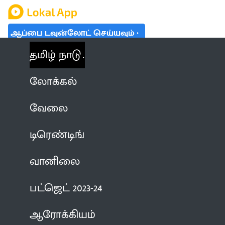
ஆப்பை டவுன்லோட் செய்யவும்
தமிழ் நாடு
லோக்கல்
வேலை
டிரெண்டிங்
வானிலை
பட்ஜெட் 2023-24
ஆரோக்கியம்