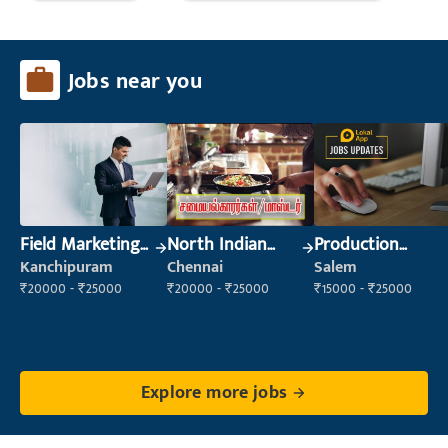
Jobs near you
Field Marketing
North Indian
Production
Executive
Cook
Supervisor
Kanchipuram
Chennai
Salem
₹20000 - ₹25000
₹20000 - ₹25000
₹15000 - ₹25000
Explore more jobs