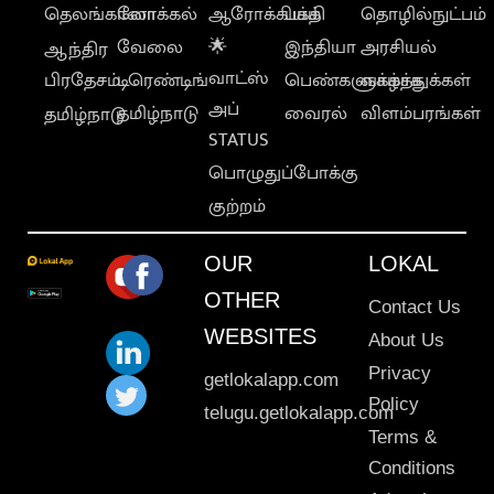
தெலங்கானா
லோக்கல்
ஆரோக்கியம்
பக்தி
தொழில்நுட்பம்
வேலை
🌟
இந்தியா
அரசியல்
ஆந்திர
வாட்ஸ்
பிரதேசம்
டிரெண்டிங்
பெண்களுக்காக
வாழ்த்துக்கள்
அப்
தமிழ்நாடு
வைரல்
விளம்பரங்கள்
தமிழ்நாடு
STATUS
பொழுதுப்போக்கு
குற்றம்
OUR
LOKAL
OTHER
Contact Us
WEBSITES
About Us
Privacy
getlokalapp.com
Policy
telugu.getlokalapp.com
Terms &
Conditions