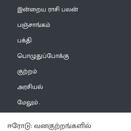
இன்றைய ராசி பலன்
பஞ்சாங்கம்
பக்தி
பொழுதுப்போக்கு
குற்றம்
அரசியல்
மேலும்
ஈரோடு: வனகுற்றங்களில்