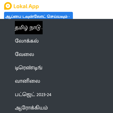
ஆப்பை டவுன்லோட் செய்யவும்
தமிழ் நாடு
லோக்கல்
வேலை
டிரெண்டிங்
வானிலை
பட்ஜெட் 2023-24
ஆரோக்கியம்