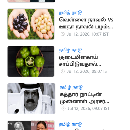
முதலமைச்சர் விஜய்?
தமிழ் நாடு
வெள்ளை நாவல் Vs
ஊதா நாவல் பழம்:
சிறந்தது எது?
Jul 12, 2026, 10:07 IST
தமிழ் நாடு
குடைமிளகாய்
சாப்பிடுவதால்
கிடைக்கும்
Jul 12, 2026, 09:07 IST
ஆரோக்கிய
நன்மைகள்
தமிழ் நாடு
கத்தார் நாட்டின்
முன்னாள் அரசர்
காலமானார்
Jul 12, 2026, 09:07 IST
தமிழ் நாடு