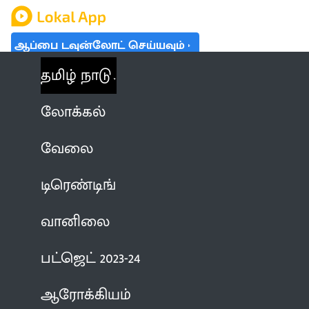
ஆப்பை டவுன்லோட் செய்யவும்
தமிழ் நாடு
லோக்கல்
வேலை
டிரெண்டிங்
வானிலை
பட்ஜெட் 2023-24
ஆரோக்கியம்