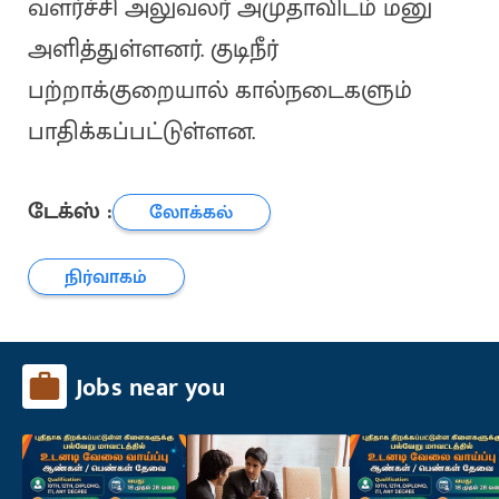
வளர்ச்சி அலுவலர் அமுதாவிடம் மனு
அளித்துள்ளனர். குடிநீர்
பற்றாக்குறையால் கால்நடைகளும்
பாதிக்கப்பட்டுள்ளன.
டேக்ஸ் :
லோக்கல்
நிர்வாகம்
Jobs near you