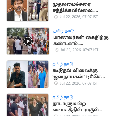
முதலமைச்சரை
சந்திக்கவில்லை..
உண்மையை உடைத்த
Jul 22, 2026, 07:07 IST
தெருக்குரல் அறிவு
தமிழ் நாடு
மாணவர்கள் கைதிற்கு
கண்டனம்..
திருவொற்றியூர்
Jul 22, 2026, 07:07 IST
காவல் நிலையம்
முற்றுகை
தமிழ் நாடு
கூடுதல் விலைக்கு
'ஜனநாயகன்' டிக்கெட்
விற்பனை.. ரசிகர்கள்
Jul 22, 2026, 07:07 IST
வாக்குவாதம்
தமிழ் நாடு
நாடாளுமன்ற
வளாகத்தில் ராகுல்