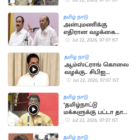
தயார்''.. மத்திய
அமைச்சர்
தமிழ் நாடு
அன்புமணிக்கு
எதிரான வழக்கை
வாபஸ் பெற்றார்
Jul 22, 2026, 07:07 IST
ராமதாஸ்
தமிழ் நாடு
ஆம்ஸ்ட்ராங் கொலை
வழக்கு.. சிபிஐ
விசாரணைக்கு
Jul 22, 2026, 07:07 IST
உச்சநீதிமன்றம்
அனுமதி
தமிழ் நாடு
"தமிழ்நாட்டு
மக்களுக்கு பட்டா தான்
புத்தி வரும்".. சிவாஜி
Jul 22, 2026, 07:07 IST
கிருஷ்ணமூர்த்தி
தமிழ் நாடு