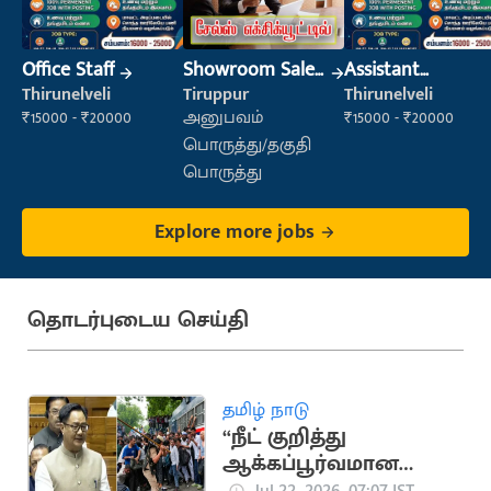
Office Staff
Showroom Sales
Assistant
Executive (Retail
Manager
Thirunelveli
Tiruppur
Thirunelveli
Sales)
₹15000 - ₹20000
அனுபவம்
₹15000 - ₹20000
பொருத்து/தகுதி
பொருத்து
Explore more jobs
தொடர்புடைய செய்தி
தமிழ் நாடு
“நீட் குறித்து
ஆக்கப்பூர்வமான
விவாதம் நடத்த அரசு
Jul 22, 2026, 07:07 IST