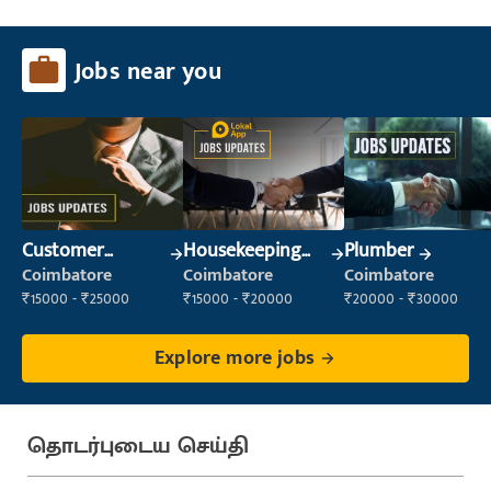
Jobs near you
Customer
Housekeeping
Plumber
Service Executive
Staff
Coimbatore
Coimbatore
Coimbatore
(Customer
(Housekeeping)
₹15000 - ₹25000
₹15000 - ₹20000
₹20000 - ₹30000
Service)
Explore more jobs
தொடர்புடைய செய்தி