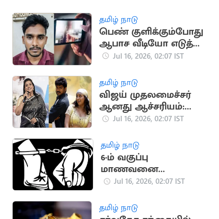
தமிழ் நாடு
பெண் குளிக்கும்போது
ஆபாச வீடியோ எடுத்த
இளைஞர் கைது
Jul 16, 2026, 02:07 IST
தமிழ் நாடு
விஜய் முதலமைச்சர்
ஆனது ஆச்சரியம்:
ரோஜா பேட்டி
Jul 16, 2026, 02:07 IST
தமிழ் நாடு
6-ம் வகுப்பு
மாணவனை
சுத்தியலால் தாக்கிய
Jul 16, 2026, 02:07 IST
உடற்பயிற்சி ஆசிரியர்
தமிழ் நாடு