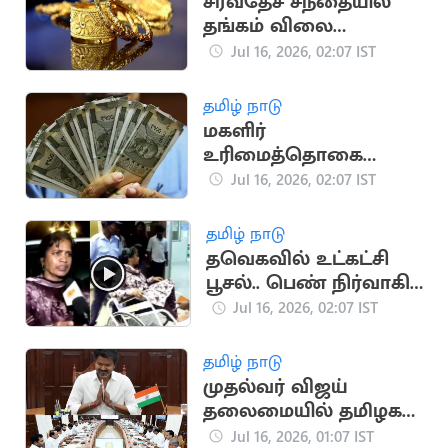
சர்வதேச சந்தையில்
தங்கம் விலை
அதிரடியாக
Jul 16, 2026, 02:07 IST
குறைந்தது
தமிழ் நாடு
மகளிர்
உரிமைத்தொகை
ரூ.2500.. அடுத்த மாதம்
Jul 16, 2026, 02:07 IST
வெளியாக வாய்ப்பு
தமிழ் நாடு
தவெகவில் உட்கட்சி
பூசல்.. பெண் நிர்வாகி
ஆடை கிழிப்பு
Jul 16, 2026, 02:07 IST
தமிழ் நாடு
முதல்வர் விஜய்
தலைமையில் தமிழக
அமைச்சரவை இன்று
Jul 16, 2026, 01:07 IST