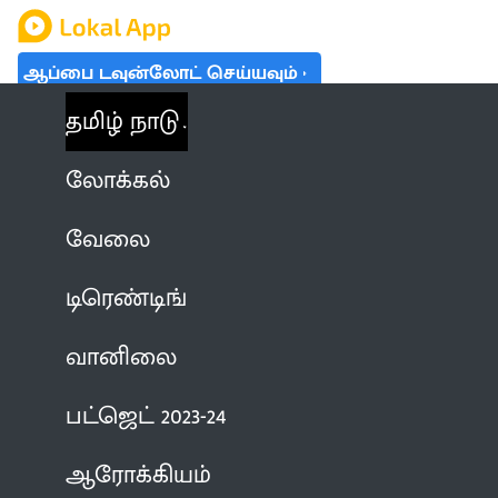
ஆப்பை டவுன்லோட் செய்யவும்
தமிழ் நாடு
லோக்கல்
வேலை
டிரெண்டிங்
வானிலை
பட்ஜெட் 2023-24
ஆரோக்கியம்