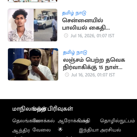
கூடுகிறது!
தமிழ் நாடு
சென்னையில்
பாலியல் கைதி
போலீஸிடமிருந்து
Jul 16, 2026, 01:07 IST
தப்பியோட்டம்
தமிழ் நாடு
லஞ்சம் பெற்ற தவெக
நிர்வாகிக்கு 15 நாள்
நீதிமன்ற காவல்
Jul 16, 2026, 01:07 IST
மாநிலங்கள்
மற்ற பிரிவுகள்
தெலங்கானா
லோக்கல்
ஆரோக்கியம்
பக்தி
தொழில்நுட்பம்
வேலை
🌟
இந்தியா
அரசியல்
ஆந்திர