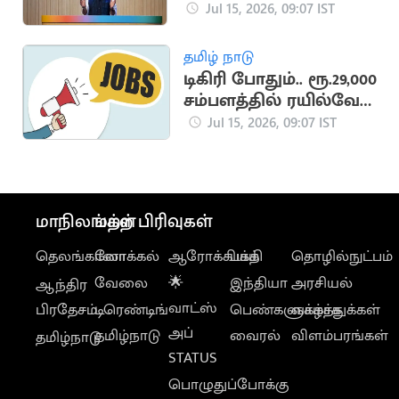
செயற்கை
Jul 15, 2026, 09:07 IST
நுண்ணறிவுப்
பல்கலைக்கழகம்
தமிழ் நாடு
அறிவிப்பு
டிகிரி போதும்.. ரூ.29,000
சம்பளத்தில் ரயில்வே
வாரியத்தில் வேலை
Jul 15, 2026, 09:07 IST
மாநிலங்கள்
மற்ற பிரிவுகள்
தெலங்கானா
லோக்கல்
ஆரோக்கியம்
பக்தி
தொழில்நுட்பம்
வேலை
🌟
இந்தியா
அரசியல்
ஆந்திர
வாட்ஸ்
பிரதேசம்
டிரெண்டிங்
பெண்களுக்காக
வாழ்த்துக்கள்
அப்
தமிழ்நாடு
வைரல்
விளம்பரங்கள்
தமிழ்நாடு
STATUS
பொழுதுப்போக்கு