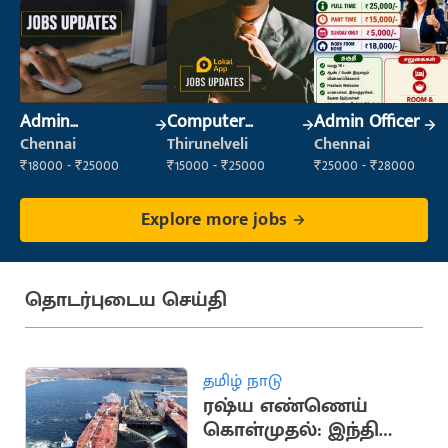
Admin
Computer
Admin Officer
Supervisor
Operator
Chennai
Thirunelveli
Chennai
₹18000 - ₹25000
₹15000 - ₹25000
₹25000 - ₹28000
Explore more jobs
தொடர்புடைய செய்தி
தமிழ் நாடு
ரஷ்ய எண்ணெய்
கொள்முதல்: இந்தியா