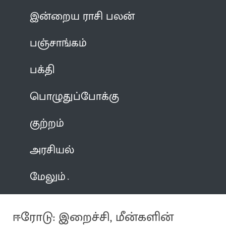
இன்றைய ராசி பலன்
பஞ்சாங்கம்
பக்தி
பொழுதுப்போக்கு
குற்றம்
அரசியல்
மேலும்
ஈரோடு: இறைச்சி, மீன்களின்