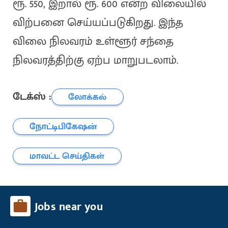
ரூ. 550, இறால் ரூ. 600 என்ற விலையில்
விற்பனை செய்யப்படுகிறது. இந்த
விலை நிலவரம் உள்ளூர் சந்தை
நிலவரத்திற்கு ஏற்ப மாறுபடலாம்.
டேக்ஸ் :
லோக்கல்
நோட்டிபிகேஷன்
மாவட்ட செய்திகள்
Jobs near you