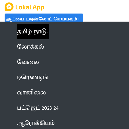
ஆப்பை டவுன்லோட் செய்யவும்
தமிழ் நாடு
லோக்கல்
வேலை
டிரெண்டிங்
வானிலை
பட்ஜெட் 2023-24
ஆரோக்கியம்