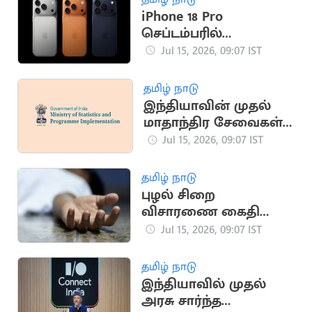
iPhone 18 Pro
செப்டம்பரில்
அறிமுகமாக வாய்ப்பு
Jul 15, 2026, 09:07 IST
தமிழ் நாடு
இந்தியாவின் முதல்
மாதாந்திர சேவைகள்
உற்பத்தி குறியீடு
Jul 15, 2026, 09:07 IST
அறிமுகம்
தமிழ் நாடு
புழல் சிறை
விசாரணை கைதி
மாரடைப்பால் திடீர்
Jul 15, 2026, 09:07 IST
உயிரிழப்பு
தமிழ் நாடு
இந்தியாவில் முதல்
அரசு சார்ந்த