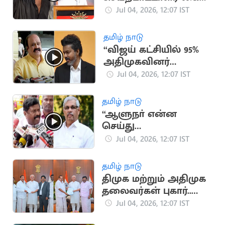
ரத்து
Jul 04, 2026, 12:07 IST
தமிழ் நாடு
“விஜய் கட்சியில் 95%
அதிமுகவினர்
உள்ளனர்”.. தவெகவில்
Jul 04, 2026, 12:07 IST
இணைந்த புகழேந்தி
பெருமிதம்
தமிழ் நாடு
“ஆளுநா் என்ன
செய்து
கொண்டிருக்கிறார்?”..
Jul 04, 2026, 12:07 IST
அதிமுக எம்பி
இன்பதுரை ஆவேசம்
தமிழ் நாடு
திமுக மற்றும் அதிமுக
தலைவர்கள் புகார்..
ஆளுநர் மாளிகை
Jul 04, 2026, 12:07 IST
தகவல்