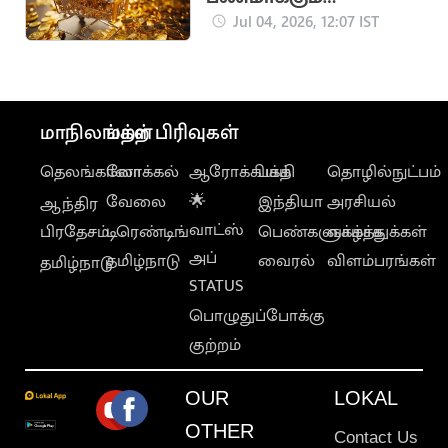
திட்டத்தை புதுப்பிக்கும்
Jul 04, 2026, 12:07 IST
மத்திய அரசு
மாநிலங்கள்
மற்ற பிரிவுகள்
தெலங்கானா
லோக்கல்
ஆரோக்கியம்
பக்தி
தொழில்நுட்பம்
வேலை
🌟
இந்தியா
அரசியல்
ஆந்திர
வாட்ஸ்
பிரதேசம்
டிரெண்டிங்
பெண்களுக்காக
வாழ்த்துக்கள்
அப்
தமிழ்நாடு
வைரல்
விளம்பரங்கள்
தமிழ்நாடு
STATUS
பொழுதுப்போக்கு
குற்றம்
OUR
LOKAL
OTHER
Contact Us