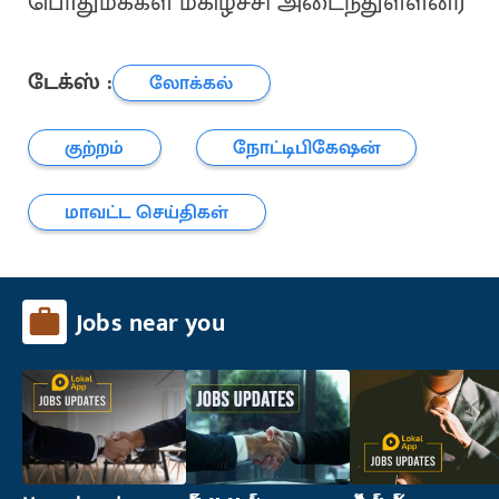
பொதுமக்கள் மகிழ்ச்சி அடைந்துள்ளனர்
டேக்ஸ் :
லோக்கல்
குற்றம்
நோட்டிபிகேஷன்
மாவட்ட செய்திகள்
Jobs near you