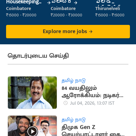
Housekeeping
ప్లంబర్
ఫీల్డ్
Staff
మార్కెటింగ్
Coimbatore
Coimbatore
Thirunelveli
(Housekeeping)
ఎగ్జిక్యూటివ్
₹15000 - ₹20000
₹20000 - ₹30000
₹15000 - ₹15000
Explore more jobs
தொடர்புடைய செய்தி
தமிழ் நாடு
84 வயதிலும்
ஆரோக்கியம்: நடிகர்
சிவக்குமார் பகிர்ந்த
Jul 04, 2026, 13:07 IST
ரகசியம்
தமிழ் நாடு
திமுக Gen Z
செயற்பாட்டாளர் கைது