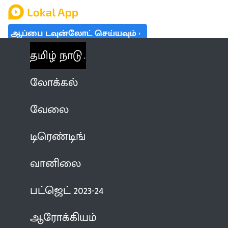
ஆப்பை டவுன்லோட் செய்யவும்
தமிழ் நாடு
லோக்கல்
வேலை
டிரெண்டிங்
வானிலை
பட்ஜெட் 2023-24
ஆரோக்கியம்