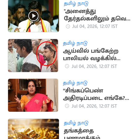
தமிழ் நாடு
"அனைத்து
தேர்தல்களிலும் தவெக
வெல்லும்"..
Jul 04, 2026, 12:07 IST
சி.விஜயபாஸ்கர் பேச்சு
தமிழ் நாடு
ஆய்வில் பங்கேற்ற
பாலியல் வழக்கில்
கைதான தவெக
Jul 04, 2026, 12:07 IST
நிர்வாகி
தமிழ் நாடு
“சிங்கப்பெண்
அதிரடிப்படை எங்கே?
என்று மக்கள்
Jul 04, 2026, 12:07 IST
தேடுகிறார்கள்” ..
வானதி சீனிவாசன்
தமிழ் நாடு
தங்கத்தை
பணமாக்கும்