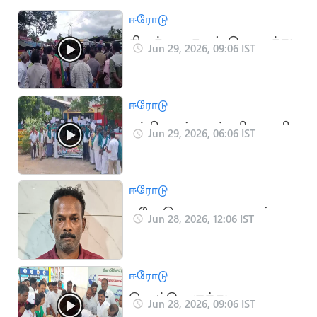
ஈரோடு
சிறுத்தை கூண்டு வைத்து
Jun 29, 2026, 09:06 IST
பிடிக்கக்கோரி
பொதுமக்கள் போராட்டம்
ஈரோடு
சத்தியமங்கலம்: விவசாயி
Jun 29, 2026, 06:06 IST
கடன் ரத்த செய்யக்கோரி
விவசாயிகள் ஆர்ப்பாட்டம்
ஈரோடு
ஈரோடு: தகாத உறவால்
Jun 28, 2026, 12:06 IST
பெண் கழுத்தறுத்து
கொலை ஒருவர் கைது
ஈரோடு
சொட்டு மருந்து முகாமை
Jun 28, 2026, 09:06 IST