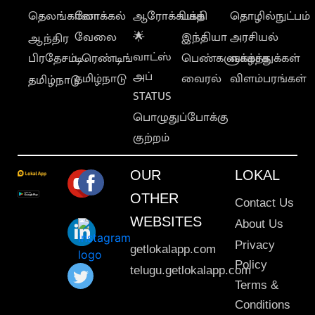
தெலங்கானா
லோக்கல்
ஆரோக்கியம்
பக்தி
தொழில்நுட்பம்
வேலை
🌟
இந்தியா
அரசியல்
ஆந்திர
வாட்ஸ்
பிரதேசம்
டிரெண்டிங்
பெண்களுக்காக
வாழ்த்துக்கள்
அப்
தமிழ்நாடு
வைரல்
விளம்பரங்கள்
தமிழ்நாடு
STATUS
பொழுதுப்போக்கு
குற்றம்
OUR
LOKAL
OTHER
Contact Us
WEBSITES
About Us
Privacy
getlokalapp.com
Policy
telugu.getlokalapp.com
Terms &
Conditions