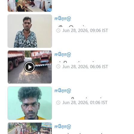
தொடங்கி வைத்த
அமைச்சர்
ஈரோடு
செங்கோட்டையன்
ஈரோடு: கஞ்சா
Jun 28, 2026, 09:06 IST
விற்பனையில் ஈடுபட்ட
ஒருவர் கைது
ஈரோடு
சத்தியமங்கலம்:
Jun 28, 2026, 06:06 IST
மலைப்பாதையில்
பழுதாகி நின்ற லாரி
ஈரோடு
பவானிசாகர்: மான்
Jun 28, 2026, 01:06 IST
இறைச்சி விற்பனை
ஒருவர் கைது 3 பேர்
ஈரோடு
தலைமறைவு