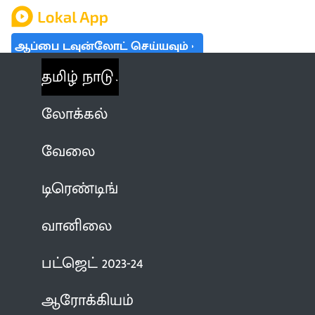
ஆப்பை டவுன்லோட் செய்யவும்
தமிழ் நாடு
லோக்கல்
வேலை
டிரெண்டிங்
வானிலை
பட்ஜெட் 2023-24
ஆரோக்கியம்