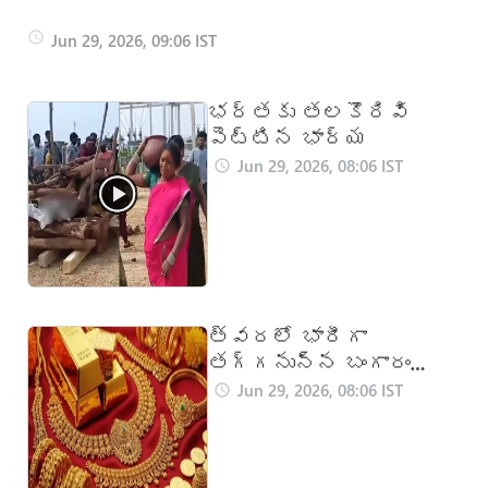
కస్టమర్లకు
Jun 29, 2026, 09:06 IST
లాస్ట్ ఛాన్స్..
భర్తకు తలకొరివి
పెట్టిన భార్య
వెంటనే ఈ పని
Jun 29, 2026, 08:06 IST
పూర్తి
చేయకపోతే
కనెక్షన్
త్వరలో భారీగా
తగ్గనున్న బంగారం
కట్
ధరలు!
Jun 29, 2026, 08:06 IST