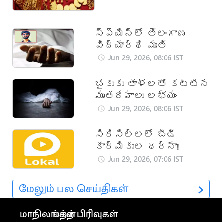
స్పెయిన్‌లో తెలంగాణ
విద్యార్థి మృతి
Jun 29, 2026, 08:06 IST
బైకుకు తాళ్లతో కట్టిన
మృతదేహాలు లభ్యం
Jun 29, 2026, 08:06 IST
సిరిసిల్లలో బీడీ
కార్మికుల ధర్నా!
Jun 29, 2026, 07:06 IST
மேலும் பல செய்திகள்
மாநிலங்கள்
மற்ற பிரிவுகள்