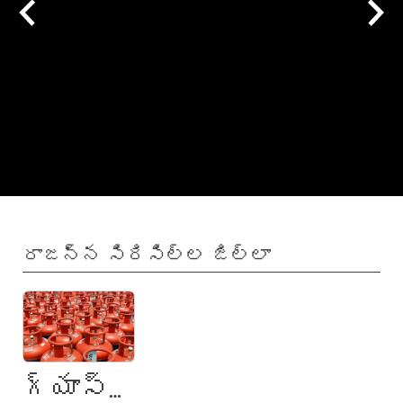
போராட்டம்
రాజన్న సిరిసిల్ల జిల్లా
గ్యాస్