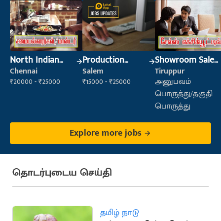
North Indian
Production
Showroom Sales
Cook
Supervisor
Executive (Retail
Chennai
Salem
Tiruppur
Sales)
₹20000 - ₹25000
₹15000 - ₹25000
அனுபவம்
பொருத்து/தகுதி
பொருத்து
Explore more jobs
தொடர்புடைய செய்தி
தமிழ் நாடு