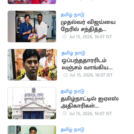
'மீசையை முறுக்கு 2'
தமிழ் நாடு
முதல்வர் விஜய்யை
நேரில் சந்தித்த
கிரிக்கெட் வீரர் சாய்
Jul 15, 2026, 16:07 IST
சுதர்சன்
தமிழ் நாடு
ஒப்பந்ததாரரிடம்
லஞ்சம் வாங்கிய
தவெக ஊராட்சித்
Jul 15, 2026, 16:07 IST
தலைவர் கைது
தமிழ் நாடு
தமிழ்நாட்டில் ஐஏஎஸ்
அதிகாரிகள்
இடமாற்றம்: புதிய
Jul 15, 2026, 16:07 IST
பட்டியல் வெளியீடு
தமிழ் நாடு