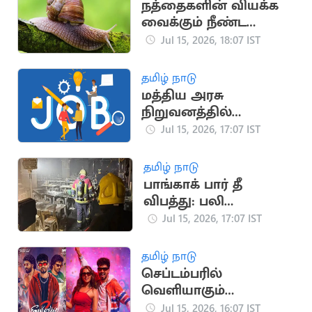
நத்தைகளின் வியக்க
வைக்கும் நீண்ட
ஆயுள் கால
Jul 15, 2026, 18:07 IST
ரகசியங்கள்
தமிழ் நாடு
மத்திய அரசு
நிறுவனத்தில்
வேலைவாய்ப்பு
Jul 15, 2026, 17:07 IST
தமிழ் நாடு
பாங்காக் பார் தீ
விபத்து: பலி
எண்ணிக்கை 32 ஆக
Jul 15, 2026, 17:07 IST
உயர்வு
தமிழ் நாடு
செப்டம்பரில்
வெளியாகும்
ஹிப்ஹாப் ஆதியின்
Jul 15, 2026, 16:07 IST