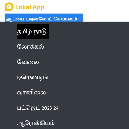
ஆப்பை டவுன்லோட் செய்யவும்
தமிழ் நாடு
லோக்கல்
வேலை
டிரெண்டிங்
வானிலை
பட்ஜெட் 2023-24
ஆரோக்கியம்