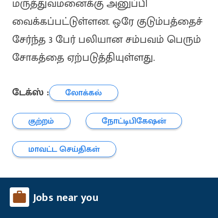
மருத்துவமனைக்கு அனுப்பி
வைக்கப்பட்டுள்ளன. ஒரே குடும்பத்தைச்
சேர்ந்த 3 பேர் பலியான சம்பவம் பெரும்
சோகத்தை ஏற்படுத்தியுள்ளது.
டேக்ஸ் :
லோக்கல்
குற்றம்
நோட்டிபிகேஷன்
மாவட்ட செய்திகள்
Jobs near you