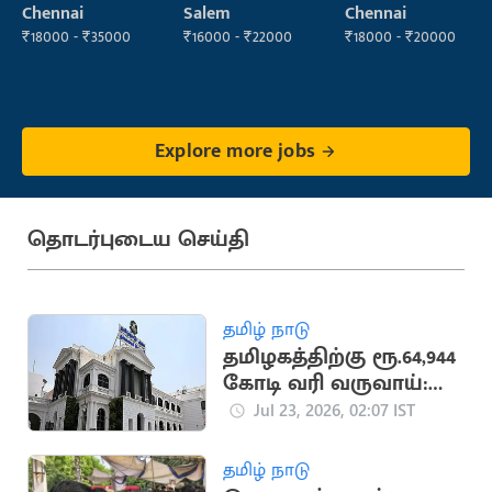
Operator
Sales)
Chennai
Salem
Chennai
₹18000 - ₹35000
₹16000 - ₹22000
₹18000 - ₹20000
Explore more jobs
தொடர்புடைய செய்தி
தமிழ் நாடு
தமிழகத்திற்கு ரூ.64,944
கோடி வரி வருவாய்:
மத்திய தணிக்கை
Jul 23, 2026, 02:07 IST
துறை அறிக்கை
தமிழ் நாடு