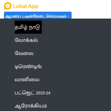
ஆப்பை டவுன்லோட் செய்யவும்
தமிழ் நாடு
லோக்கல்
வேலை
டிரெண்டிங்
வானிலை
பட்ஜெட் 2023-24
ஆரோக்கியம்