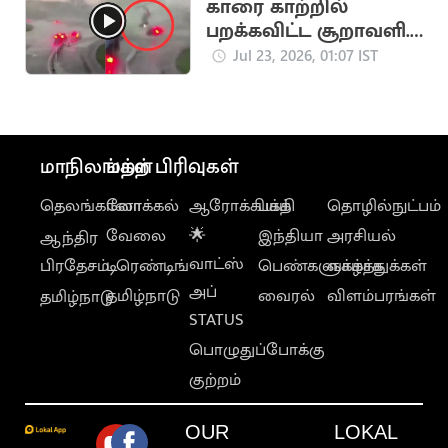
காரை காற்றில்
பறக்கவிட்ட சூறாவளி..
பரபரப்பு வீடியோ
Jul 23, 2026, 01:07 IST
மாநிலங்கள்
மற்ற பிரிவுகள்
தெலங்கானா
லோக்கல்
ஆரோக்கியம்
பக்தி
தொழில்நுட்பம்
வேலை
🌟
இந்தியா
அரசியல்
ஆந்திர
வாட்ஸ்
பிரதேசம்
டிரெண்டிங்
பெண்களுக்காக
வாழ்த்துக்கள்
அப்
தமிழ்நாடு
வைரல்
விளம்பரங்கள்
தமிழ்நாடு
STATUS
பொழுதுப்போக்கு
குற்றம்
OUR
LOKAL