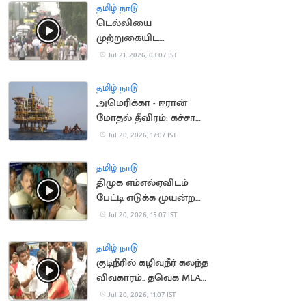
தமிழ் நாடு
டெல்லியை
முற்றுகையிட
விவசாயிகள் ஆயத்தம்
Jul 21, 2026, 03:07 IST
தமிழ் நாடு
அமெரிக்கா - ஈரான்
மோதல் தீவிரம்: கச்சா
எண்ணெய் தட்டுப்பாடு
Jul 20, 2026, 17:07 IST
அபாயம்
தமிழ் நாடு
திமுக எம்எல்ஏவிடம்
பேட்டி எடுக்க முயன்ற
செய்தியாளர்களுக்கு
Jul 20, 2026, 15:07 IST
போலீஸ் மிரட்டல்
தமிழ் நாடு
குடிநீரில் கழிவுநீர் கலந்த
விவகாரம்.. தவெக MLA
முன் நடந்த மோதல்
Jul 20, 2026, 11:07 IST