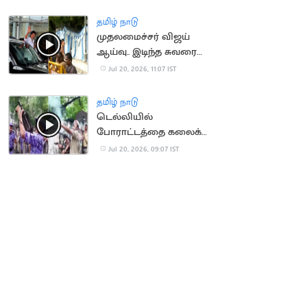
தமிழ் நாடு
முதலமைச்சர் விஜய்
ஆய்வு.. இடிந்த சுவரை
துணியால் மறைத்ததால்
Jul 20, 2026, 11:07 IST
சர்ச்சை
தமிழ் நாடு
டெல்லியில்
போராட்டத்தை கலைக்க
கண்ணீர் புகைகுண்டு
Jul 20, 2026, 09:07 IST
வீச்சு