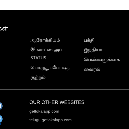
கள்
ஆரோக்கியம்
பக்தி
🌟 வாட்ஸ் அப்
இந்தியா
STATUS
பெண்களுக்காக
பொழுதுப்போக்கு
வைரல்
குற்றம்
OUR OTHER WEBSITES
getlokalapp.com
telugu.getlokalapp.com