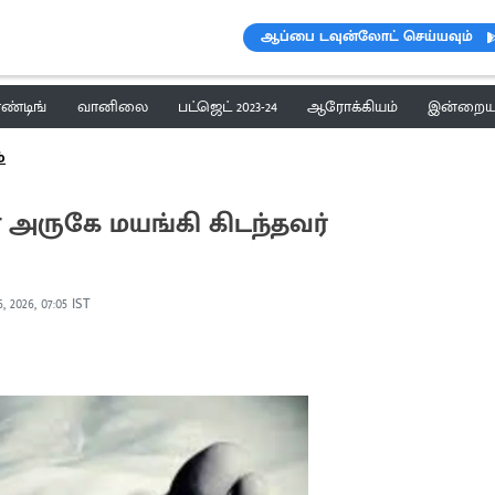
ஆப்பை டவுன்லோட் செய்யவும்
ெண்டிங்
வானிலை
பட்ஜெட் 2023-24
ஆரோக்கியம்
இன்றைய 
்
அருகே மயங்கி கிடந்தவர்
, 2026, 07:05 IST