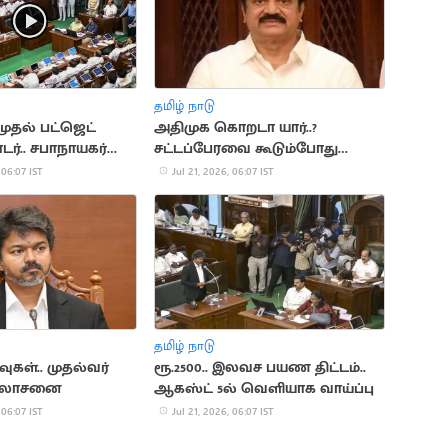
தமிழ் நாடு
முதல் பட்ஜெட்
அதிமுக கொறடா யார்..?
ர்.. சபாநாயகர்
சட்டப்பேரவை கூடும்போது
அறிவிப்பு
 06:07 IST
Jul 21, 2026, 06:07 IST
தமிழ் நாடு
வுகள்.. முதல்வர்
ரூ.2500.. இலவச பயண திட்டம்..
ஆலோசனை
ஆகஸ்ட் 5ல் வெளியாக வாய்ப்பு
 06:07 IST
Jul 21, 2026, 06:07 IST