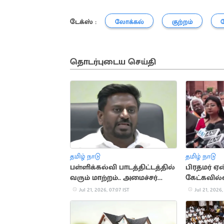
டேக்ஸ் :
லோக்கல்
குற்றம்
தொடர்புடைய செய்தி
தமிழ் நாடு
தமிழ் நாடு
பள்ளிக்கல்வி பாடத்திட்டத்தில்
பிரதமர் ஏன
வரும் மாற்றம்.. அமைச்சர்
கேட்கவில்ல
ராஜ்மோகன் ஆலோசனை
Jul 21, 2026, 07:07 IST
Jul 21, 2026,