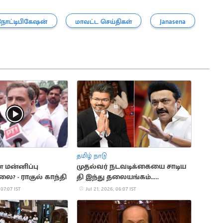
நோட்டிபிகேஷன்
மாவட்ட செய்திகள்
Janasena
தமிழ் நாடு
் மன்னிப்பு
முதல்வர் நடவடிக்கையை சாடிய
ை? - ராகுல் காந்தி
தி இந்து தலையங்கம்..
மு.க.ஸ்டாலின்
 07:07 IST
Jul 21, 2026, 06:07 IST