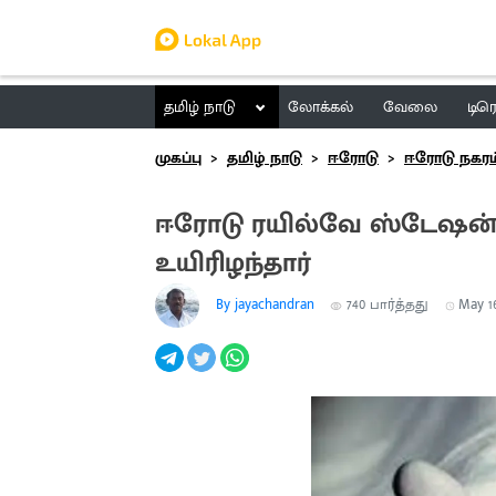
தமிழ் நாடு
லோக்கல்
வேலை
டிர
முகப்பு
தமிழ் நாடு
ஈரோடு
ஈரோடு நகரம
ஈரோடு ரயில்வே ஸ்டேஷன் 
உயிரிழந்தார்
By jayachandran
740
பார்த்தது
May 16