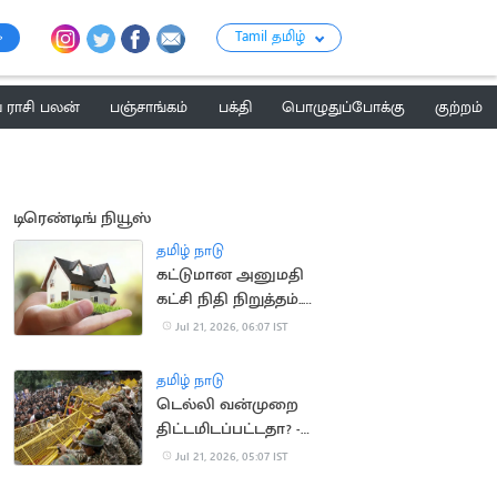
Tamil தமிழ்
ராசி பலன்
பஞ்சாங்கம்
பக்தி
பொழுதுப்போக்கு
குற்றம்
டிரெண்டிங் நியூஸ்
தமிழ் நாடு
கட்டுமான அனுமதி
கட்சி நிதி நிறுத்தம்..
வீடுகள் விலை
Jul 21, 2026, 06:07 IST
குறைகிறது
தமிழ் நாடு
டெல்லி வன்முறை
திட்டமிடப்பட்டதா? -
விசாரணை தீவிரம்
Jul 21, 2026, 05:07 IST