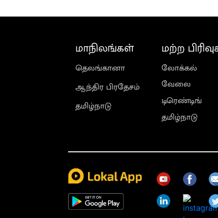
மாநிலங்கள்
மற்ற பிரிவு
தெலங்கானா
லோக்கல்
வேலை
ஆந்திர பிரதேசம்
டிரெண்டிங்
தமிழ்நாடு
தமிழ்நாடு