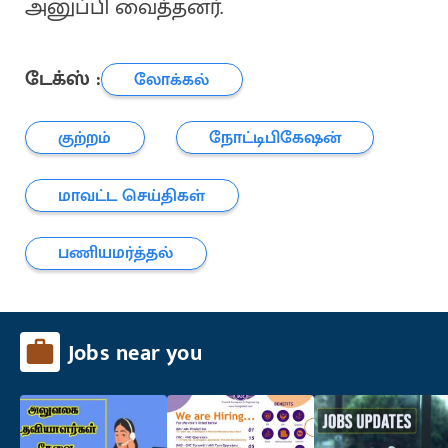
அனுப்பி வைத்தனர்.
டேக்ஸ் :
லோக்கல்
குற்றம்
நோட்டிபிகேஷன்
மாவட்ட செய்திகள்
பணியமர்த்தல்
Jobs near you