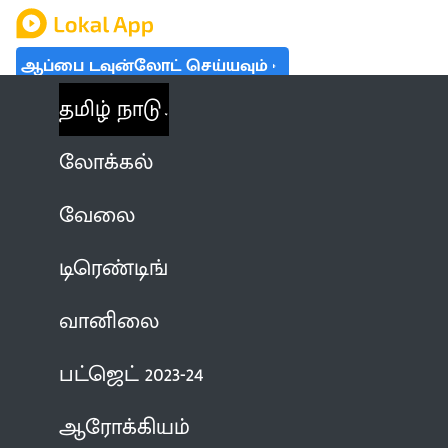
ஆப்பை டவுன்லோட் செய்யவும்
தமிழ் நாடு
லோக்கல்
வேலை
டிரெண்டிங்
வானிலை
பட்ஜெட் 2023-24
ஆரோக்கியம்