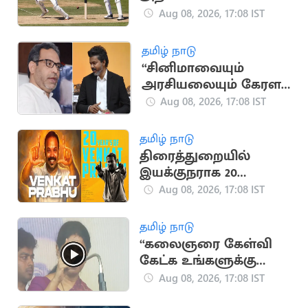
விக்கெட்டுகள்
Aug 08, 2026, 17:08 IST
வீழ்த்திய டாப் 5 இந்திய
வீரர்கள்
தமிழ் நாடு
“சினிமாவையும்
அரசியலையும் கேரள
மக்கள் பிரித்துப் பார்க்க
Aug 08, 2026, 17:08 IST
தெரிந்தவர்கள்” - SDPI
தமிழ் நாடு
திரைத்துறையில்
இயக்குநராக 20
ஆண்டுகள் நிறைவு..
Aug 08, 2026, 17:08 IST
வெங்கட் பிரபு
நெகிழ்ச்சி பதிவு
தமிழ் நாடு
“கலைஞரை கேள்வி
கேட்க உங்களுக்கு
தகுதியில்லை” -
Aug 08, 2026, 17:08 IST
கனிமொழி