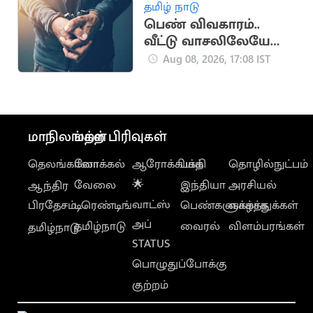
தமிழ் நாடு
பெண் விவகாரம்..
வீட்டு வாசலிலேயே
ஒருவருக்கு அரிவாள்
Aug 08, 2026, 17:08 IST
வெட்டு
மாநிலங்கள்
மற்ற பிரிவுகள்
தெலங்கானா
லோக்கல்
ஆரோக்கியம்
பக்தி
தொழில்நுட்பம்
வேலை
🌟
இந்தியா
அரசியல்
ஆந்திர
வாட்ஸ்
பிரதேசம்
டிரெண்டிங்
பெண்களுக்காக
வாழ்த்துக்கள்
அப்
தமிழ்நாடு
வைரல்
விளம்பரங்கள்
தமிழ்நாடு
STATUS
பொழுதுப்போக்கு
குற்றம்