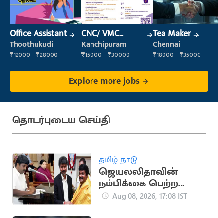
Office Assistant
CNC/ VMC
Tea Maker
Operator
Thoothukudi
Kanchipuram
Chennai
₹12000 - ₹28000
₹15000 - ₹30000
₹18000 - ₹35000
Explore more jobs
தொடர்புடைய செய்தி
தமிழ் நாடு
ஜெயலலிதாவின்
நம்பிக்கை பெற்ற
சி.விஜயபாஸ்கர்..
Aug 08, 2026, 17:08 IST
அரசியல் பயணம்