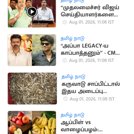
“முதலமைச்சர் விஜய்
செய்தியாளர்களை
சந்திக்க வேண்டும்”..
Aug 01, 2026, 11:08 IST
பிரேமலதா
விஜயகாந்த் காட்டம்
தமிழ் நாடு
“அப்பா LEGACY-ய
காப்பாத்தனும்” - CM
விஜய் மகன் ஜேசன்
Aug 01, 2026, 11:08 IST
சஞ்சய்
தமிழ் நாடு
கருவாடு சாப்பிட்டால்
இதய அடைப்பு
ஏற்படுமா: ஷாக் தகவல்
Aug 01, 2026, 11:08 IST
தமிழ் நாடு
ஆப்பிள் vs
வாழைப்பழம்: