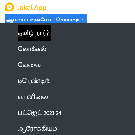
ஆப்பை டவுன்லோட் செய்யவும்
தமிழ் நாடு
லோக்கல்
வேலை
டிரெண்டிங்
வானிலை
பட்ஜெட் 2023-24
ஆரோக்கியம்