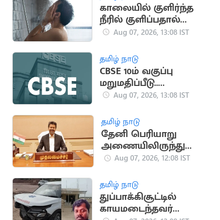
காலையில் குளிர்ந்த
நீரில் குளிப்பதால்
ஏற்படும் நன்மைகள்
Aug 07, 2026, 13:08 IST
தமிழ் நாடு
CBSE 10ம் வகுப்பு
மறுமதிப்பீடு..
விடைத்தாள் நகல்
Aug 07, 2026, 13:08 IST
பெற மாணவர்களுக்கு
வாய்ப்பு
தமிழ் நாடு
தேனி பெரியாறு
அணையிலிருந்து
தண்ணீர் திறக்க
Aug 07, 2026, 12:08 IST
முதலமைச்சர் விஜய்
ஆணை
தமிழ் நாடு
துப்பாக்கிசூட்டில்
காயமடைந்தவர்