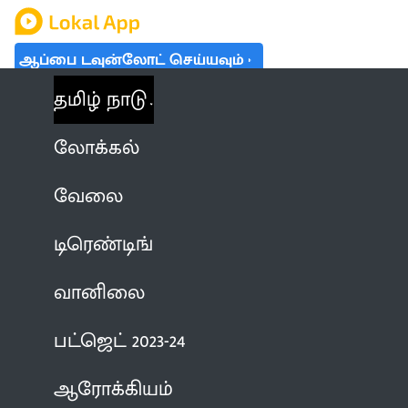
ஆப்பை டவுன்லோட் செய்யவும்
தமிழ் நாடு
லோக்கல்
வேலை
டிரெண்டிங்
வானிலை
பட்ஜெட் 2023-24
ஆரோக்கியம்