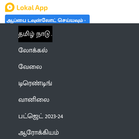
ஆப்பை டவுன்லோட் செய்யவும்
தமிழ் நாடு
லோக்கல்
வேலை
டிரெண்டிங்
வானிலை
பட்ஜெட் 2023-24
ஆரோக்கியம்