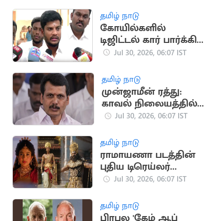
அமைக்கலாம்!
தமிழ் நாடு
கோயில்களில்
டிஜிட்டல் கார் பார்க்கிங்
பில் சேவை: அமைச்சர்
Jul 30, 2026, 06:07 IST
ரமேஷ்
தமிழ் நாடு
முன்ஜாமீன் ரத்து:
காவல் நிலையத்தில்
ஆஜராகாத செந்தில்
Jul 30, 2026, 06:07 IST
பாலாஜி
தமிழ் நாடு
ராமாயணா படத்தின்
புதிய டிரெய்லர்
வெளியீடு: சமூக
Jul 30, 2026, 06:07 IST
வலைதளங்களில்
வைரல்
தமிழ் நாடு
பிரபல 'கேம் ஆப்