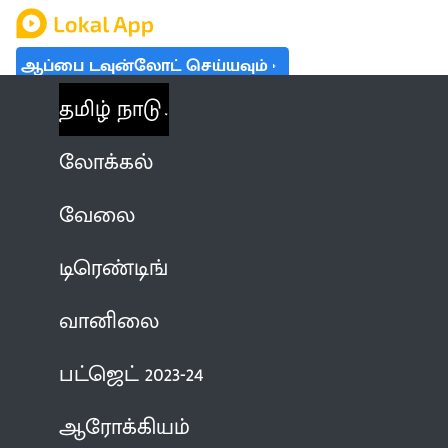
ஆப்பை டவுன்லோட் செய்யவும்
தமிழ் நாடு
லோக்கல்
வேலை
டிரெண்டிங்
வானிலை
பட்ஜெட் 2023-24
ஆரோக்கியம்