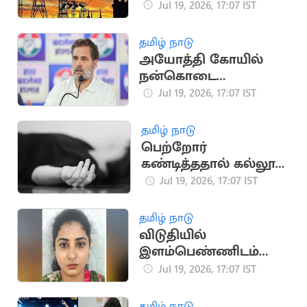
475.45 மில்லியன்
Jul 19, 2026, 17:07 IST
யூனிட்டாகப் பதிவு
தமிழ் நாடு
அயோத்தி கோயில்
நன்கொடை
விவகாரம்: பிரதமருக்கு
Jul 19, 2026, 17:07 IST
ராகுல் காந்தி கடிதம்
தமிழ் நாடு
பெற்றோர்
கண்டித்ததால் கல்லூரி
மாணவி தற்கொலை
Jul 19, 2026, 17:07 IST
தமிழ் நாடு
விடுதியில்
இளம்பெண்ணிடம்
நகை திருடிய
Jul 19, 2026, 17:07 IST
வழக்கில் பெண் கைது
தமிழ் நாடு