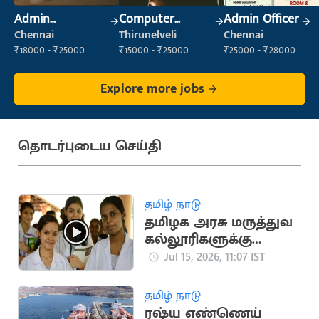
Admin
Computer
Admin Officer
Supervisor
Operator
Chennai
Thirunelveli
Chennai
₹18000 - ₹25000
₹15000 - ₹25000
₹25000 - ₹28000
Explore more jobs
தொடர்புடைய செய்தி
தமிழ் நாடு
தமிழக அரசு மருத்துவ
கல்லூரிகளுக்கு
கூடுதலாக 150
Jul 15, 2026, 11:07 IST
இடங்கள் ஒதுக்கீடு
தமிழ் நாடு
ரஷ்ய எண்ணெய்