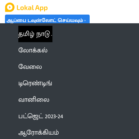
ஆப்பை டவுன்லோட் செய்யவும்
தமிழ் நாடு
லோக்கல்
வேலை
டிரெண்டிங்
வானிலை
பட்ஜெட் 2023-24
ஆரோக்கியம்