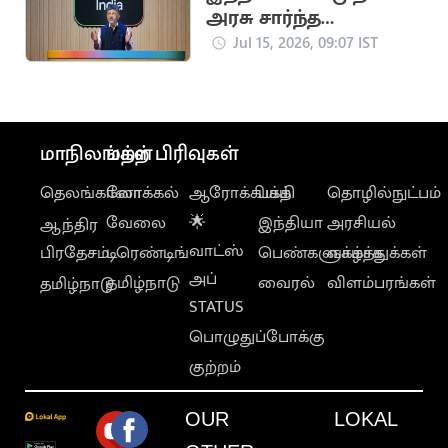
அரசு சார்ந்த
செயற்கை
Jul 15, 2026, 09:07 IST
நுண்ணறிவுப்
பல்கலைக்கழகம்
அறிவிப்பு
மாநிலங்கள்
மற்ற பிரிவுகள்
தெலங்கானா
லோக்கல்
ஆரோக்கியம்
பக்தி
தொழில்நுட்பம்
வேலை
🌟
இந்தியா
அரசியல்
ஆந்திர
வாட்ஸ்
பிரதேசம்
டிரெண்டிங்
பெண்களுக்காக
வாழ்த்துக்கள்
அப்
தமிழ்நாடு
வைரல்
விளம்பரங்கள்
தமிழ்நாடு
STATUS
பொழுதுப்போக்கு
குற்றம்
OUR
LOKAL