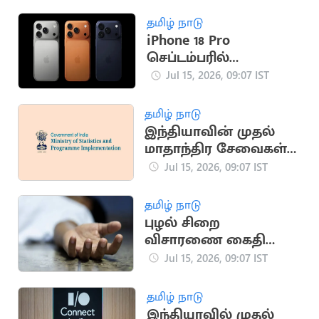
உயர்நீதிமன்றம்
நோட்டீஸ்
தமிழ் நாடு
iPhone 18 Pro
செப்டம்பரில்
அறிமுகமாக வாய்ப்பு
Jul 15, 2026, 09:07 IST
தமிழ் நாடு
இந்தியாவின் முதல்
மாதாந்திர சேவைகள்
உற்பத்தி குறியீடு
Jul 15, 2026, 09:07 IST
அறிமுகம்
தமிழ் நாடு
புழல் சிறை
விசாரணை கைதி
மாரடைப்பால் திடீர்
Jul 15, 2026, 09:07 IST
உயிரிழப்பு
தமிழ் நாடு
இந்தியாவில் முதல்