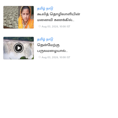
மாணவர்கள்
தமிழ் நாடு
கூலித் தொழிலாளியின்
மனைவி கணக்கில்
ரூ.100 கோடி வரவு:
Aug 03, 2026, 10:08 IST
அதிர்ச்சி சம்பவம்
தமிழ் நாடு
தென்மேற்கு
பருவமழையால்
ஆர்ப்பரித்து கொட்டும்
Aug 03, 2026, 10:08 IST
அதிரப்பள்ளி நீர்வீழ்ச்சி