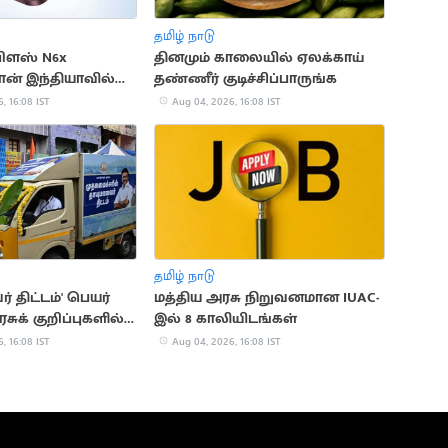
தமிழ் நாடு
பிளஸ் N6x
தினமும் காலையில் ஏலக்காய்
ோன் இந்தியாவில்
தண்ணீர் குடிச்சிப்பாருங்க
, 16:08 IST
Aug 04, 2026, 16:08 IST
தமிழ் நாடு
் திட்டம்' பெயர்
மத்திய அரசு நிறுவனமான IUAC-
சுக் குறிப்புகளில்
இல் 8 காலியிடங்கள்
்!
, 16:08 IST
Aug 04, 2026, 16:08 IST