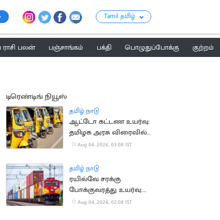
Tamil தமிழ்
ராசி பலன்
பஞ்சாங்கம்
பக்தி
பொழுதுப்போக்கு
குற்றம்
டிரெண்டிங் நியூஸ்
தமிழ் நாடு
ஆட்டோ கட்டண உயர்வு:
தமிழக அரசு விரைவில்
அறிவிப்பு?
Aug 04, 2026, 03:08 IST
தமிழ் நாடு
ரயில்வே சரக்கு
போக்குவரத்து உயர்வு:
ரூ.1,137 கோடி கூடுதல்
Aug 04, 2026, 02:08 IST
வருவாய்