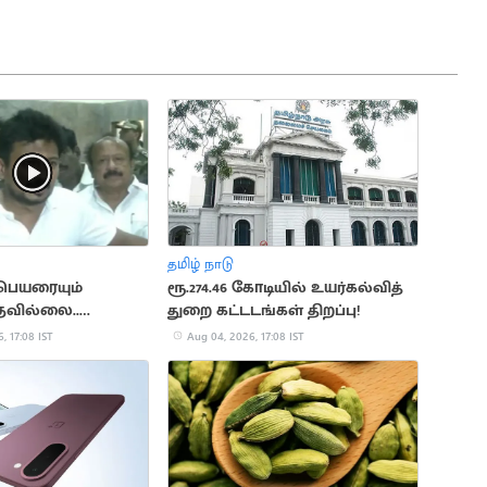
தமிழ் நாடு
 பெயரையும்
ரூ.274.46 கோடியில் உயர்கல்வித்
தவில்லை..
துறை கட்டடங்கள் திறப்பு!
்டாலின்
, 17:08 IST
Aug 04, 2026, 17:08 IST