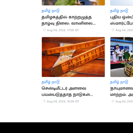
தமிழ் நாடு
தமிழ் நாடு
தமிழகத்தில் காற்றழுத்த
புதிய ஒன்
தாழ்வு நிலை: வானிலை
ஸ்மார்ட்ப
மையம் எச்சரிக்கை
அறிமுகம்!
Aug 04, 2026, 17:08 IST
Aug 04, 2026
தமிழ் நாடு
தமிழ் நாடு
சென்டிமீட்டர் அளவை
'தாயுமானவர
பயன்படுத்தாத நாடுகள்
மாற்றம்: அர
தெரியுமா?
புதிய பெயர
Aug 04, 2026, 16:08 IST
Aug 04, 2026