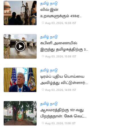
தமிழ் நாடு
லிவ்-இன்
உறவுகளுக்கும் 498ஏ
பிரிவு பாதுகாப்பு:
Aug 03, 2026, 16:08 IST
உச்சநீதிமன்றம் தீர்ப்பு
தமிழ் நாடு
கபினி அணையில்
இருந்து தமிழகத்திற்கு 30
ஆயிரம் கன அடி நீர்
Aug 03, 2026, 15:08 IST
திறப்பு
தமிழ் நாடு
டிரம்ப் புதிய பொய்யை
அவிழ்த்து விட்டுள்ளார்:
ஈரானிய ஊடகங்கள்
Aug 03, 2026, 14:08 IST
சாடல்
தமிழ் நாடு
ஆலமரத்திற்கு 107-வது
பிறந்தநாள்: கேக் வெட்டி
கொண்டாடிய
Aug 03, 2026, 11:08 IST