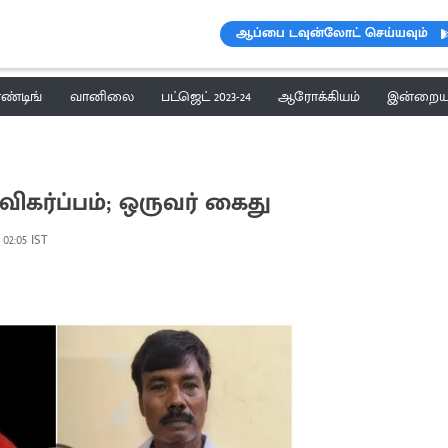
ஆப்பை டவுன்லோட் செய்யவும்
ெண்டிங்
வானிலை
பட்ஜெட் 2023-24
ஆரோக்கியம்
இன்றைய 
கர்ப்பம்; ஒருவர் கைது
 02:05 IST