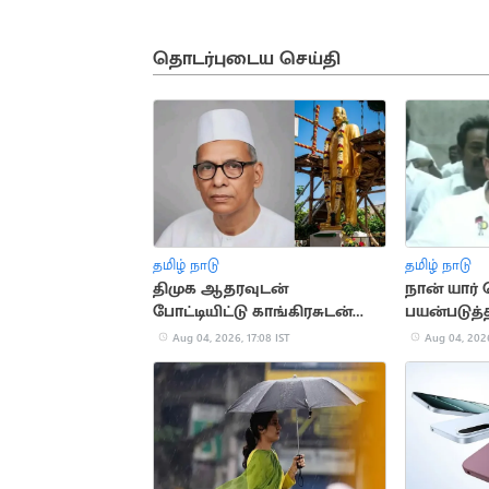
தொடர்புடைய செய்தி
தமிழ் நாடு
தமிழ் நாடு
திமுக ஆதரவுடன்
நான் யார்
போட்டியிட்டு காங்கிரசுடன்
பயன்படுத்
இணைந்த காமன்வீல் கட்சி
உதயநிதி ஸ
Aug 04, 2026, 17:08 IST
Aug 04, 2026