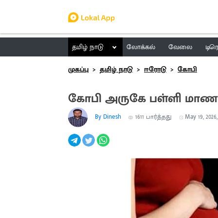
தமிழ் நாடு
லோக்கல்
வேலை
டிர
முகப்பு
தமிழ் நாடு
ஈரோடு
கோபி
கோபி அருகே பள்ளி மாணவி
By Dinesh
1611
பார்த்தது
May 19, 2026,