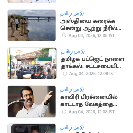
தமிழ் நாடு
அஸ்தியை கரைக்க
சென்று ஆற்று நீரில்
மூழ்கி 3 பேர்
Aug 04, 2026, 12:08 IST
உயிரிழப்பு
தமிழ் நாடு
தமிழக பட்ஜெட் நாளை
தாக்கல்: சட்டசபையில்
தவெக எம்.எல்.ஏ.க்கள்
Aug 04, 2026, 12:08 IST
ஆலோசனை
தமிழ் நாடு
காவிரி பிரச்னையில்
காட்டாத வேகத்தை
கைதுக்கு காட்டுவது
Aug 04, 2026, 12:08 IST
ஏன்? - சீமான்
தமிழ் நாடு