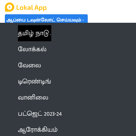
ஆப்பை டவுன்லோட் செய்யவும்
தமிழ் நாடு
லோக்கல்
வேலை
டிரெண்டிங்
வானிலை
பட்ஜெட் 2023-24
ஆரோக்கியம்