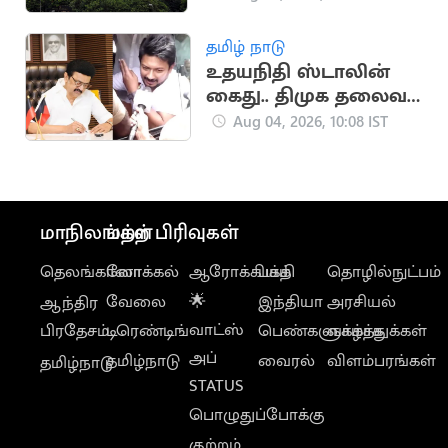
விசாரிக்கத்தடை
தமிழ் நாடு
உதயநிதி ஸ்டாலின்
கைது.. திமுக தலைவர்
மு.க.ஸ்டாலின்
Aug 04, 2026, 10:08 IST
கண்டனம்
மாநிலங்கள்
மற்ற பிரிவுகள்
தெலங்கானா
லோக்கல்
ஆரோக்கியம்
பக்தி
தொழில்நுட்பம்
வேலை
🌟
இந்தியா
அரசியல்
ஆந்திர
வாட்ஸ்
பிரதேசம்
டிரெண்டிங்
பெண்களுக்காக
வாழ்த்துக்கள்
அப்
தமிழ்நாடு
வைரல்
விளம்பரங்கள்
தமிழ்நாடு
STATUS
பொழுதுப்போக்கு
குற்றம்