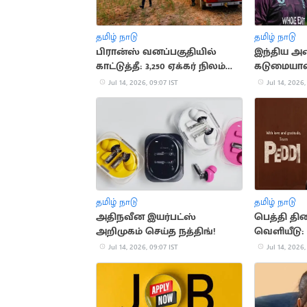
தமிழ் நாடு
தமிழ் நாடு
பிரான்ஸ் வனப்பகுதியில்
இந்திய அண
காட்டுத்தீ: 3,250 ஏக்கர் நிலம்
கடுமையா
சேதம்
காத்திருக்
Jul 14, 2026, 09:07 IST
Jul 14, 2026,
டக்கெட்
தமிழ் நாடு
தமிழ் நாடு
அதிநவீன இயர்பட்ஸ்
பெத்தி திர
அறிமுகம் செய்த நத்திங்!
வெளியீடு: இ
சானா நெகி
Jul 14, 2026, 09:07 IST
Jul 14, 2026,