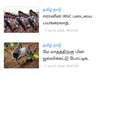
வெளுத்த மக்கள்
தமிழ் நாடு
ஈரானின் IRGC படையை
பயங்கரவாத
அமைப்பாக அறிவித்தது
Jul 13, 2026, 14:07 IST
பிரிட்டன்
தமிழ் நாடு
மே மாதத்திற்கு பின்
ஜல்லிக்கட்டு போட்டிகள்
நடத்தக்கூடாது..
Jul 13, 2026, 08:07 IST
நீதிமன்றம்