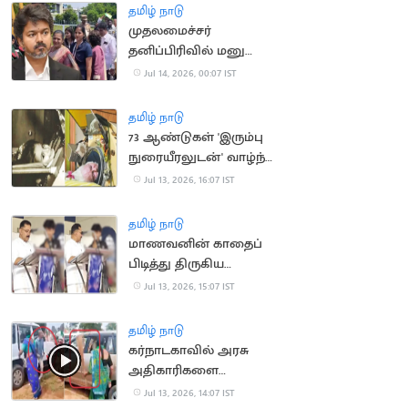
தமிழ் நாடு
முதலமைச்சர்
தனிப்பிரிவில் மனு
அளிக்க முடியாமல்
Jul 14, 2026, 00:07 IST
திரும்பி சென்ற மக்கள்
தமிழ் நாடு
73 ஆண்டுகள் 'இரும்பு
நுரையீரலுடன்' வாழ்ந்த
அமெரிக்க பெண்
Jul 13, 2026, 16:07 IST
காலமானார்
தமிழ் நாடு
மாணவனின் காதைப்
பிடித்து திருகிய
முன்னாள் அமைச்சர்
Jul 13, 2026, 15:07 IST
மீது வழக்கு
தமிழ் நாடு
கர்நாடகாவில் அரசு
அதிகாரிகளை
துடைப்பத்தால்
Jul 13, 2026, 14:07 IST