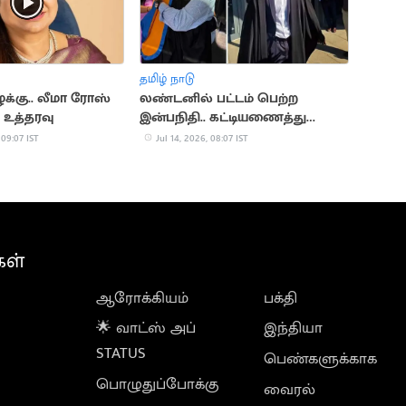
தமிழ் நாடு
க்கு.. லீமா ரோஸ்
லண்டனில் பட்டம் பெற்ற
 உத்தரவு
இன்பநிதி.. கட்டியணைத்து
வாழ்த்திய மு.க.ஸ்டாலின்
 09:07 IST
Jul 14, 2026, 08:07 IST
கள்
ஆரோக்கியம்
பக்தி
🌟 வாட்ஸ் அப்
இந்தியா
STATUS
பெண்களுக்காக
பொழுதுப்போக்கு
வைரல்