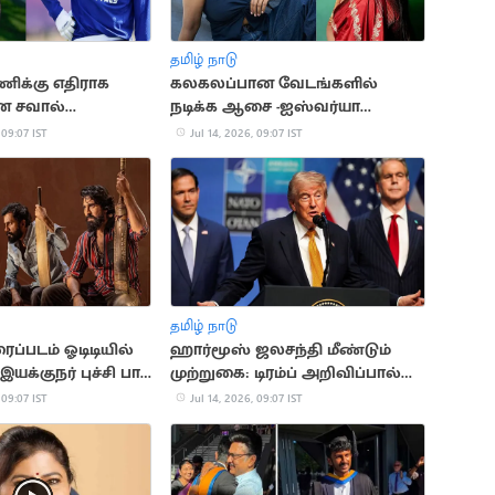
தமிழ் நாடு
ிக்கு எதிராக
கலகலப்பான வேடங்களில்
ன சவால்
நடிக்க ஆசை -ஐஸ்வர்யா
கிறது: பென்
ராஜேஷ்
 09:07 IST
Jul 14, 2026, 09:07 IST
தமிழ் நாடு
ைப்படம் ஓடிடியில்
ஹார்மூஸ் ஜலசந்தி மீண்டும்
யக்குநர் புச்சி பாபு
முற்றுகை: டிரம்ப் அறிவிப்பால்
ழ்ச்சி
பதற்றம்
 09:07 IST
Jul 14, 2026, 09:07 IST