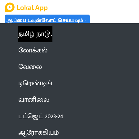
ஆப்பை டவுன்லோட் செய்யவும்
தமிழ் நாடு
லோக்கல்
வேலை
டிரெண்டிங்
வானிலை
பட்ஜெட் 2023-24
ஆரோக்கியம்