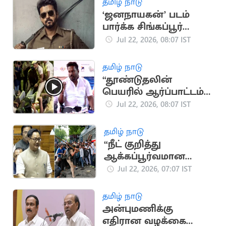
தமிழ் நாடு
‘ஜனநாயகன்’ படம்
பார்க்க சிங்கப்பூர்
நிறுவனம் விடுமுறை
Jul 22, 2026, 08:07 IST
அறிவிப்பு
தமிழ் நாடு
“தூண்டுதலின்
பெயரில் ஆர்ப்பாட்டம்
செய்தால் கைது”..
Jul 22, 2026, 08:07 IST
அமைச்சர்
ராஜ்மோகன் விளக்கம்
தமிழ் நாடு
“நீட் குறித்து
ஆக்கப்பூர்வமான
விவாதம் நடத்த அரசு
Jul 22, 2026, 07:07 IST
தயார்''.. மத்திய
அமைச்சர்
தமிழ் நாடு
அன்புமணிக்கு
எதிரான வழக்கை