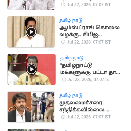
வாபஸ் பெற்றார்
Jul 22, 2026, 07:07 IST
ராமதாஸ்
தமிழ் நாடு
ஆம்ஸ்ட்ராங் கொலை
வழக்கு.. சிபிஐ
விசாரணைக்கு
Jul 22, 2026, 07:07 IST
உச்சநீதிமன்றம்
அனுமதி
தமிழ் நாடு
"தமிழ்நாட்டு
மக்களுக்கு பட்டா தான்
புத்தி வரும்".. சிவாஜி
Jul 22, 2026, 07:07 IST
கிருஷ்ணமூர்த்தி
தமிழ் நாடு
முதலமைச்சரை
சந்திக்கவில்லை..
உண்மையை உடைத்த
Jul 22, 2026, 07:07 IST
தெருக்குரல் அறிவு