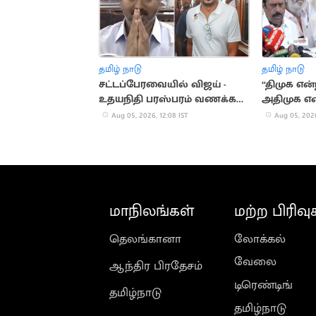
தமிழ் நாடு
தமிழ் நாடு
சட்டப்பேரவையில் விஜய் -
“திமுக என்
உதயநிதி பரஸ்பரம் வணக்கம்..
அதிமுக என்
கவனம் ஈர்த்த நிகழ்வு
உதயநிதி ஸ
Aug 05, 2026, 12:08 IST
Aug 05, 2026
மாநிலங்கள்
மற்ற பிரிவு
தெலங்கானா
லோக்கல்
வேலை
ஆந்திர பிரதேசம்
டிரெண்டிங்
தமிழ்நாடு
தமிழ்நாடு