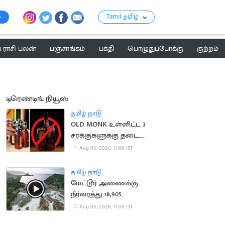
Tamil தமிழ்
ராசி பலன்
பஞ்சாங்கம்
பக்தி
பொழுதுப்போக்கு
குற்றம்
டிரெண்டிங் நியூஸ்
தமிழ் நாடு
OLD MONK உள்ளிட்ட 3
சரக்குகளுக்கு தடை..
மதுபிரியர்களுக்கு ஷாக்
Aug 05, 2026, 11:08 IST
தமிழ் நாடு
மேட்டூர் அணைக்கு
நீர்வரத்து 18,905
கனஅடியாக அதிகரிப்பு
Aug 05, 2026, 11:08 IST