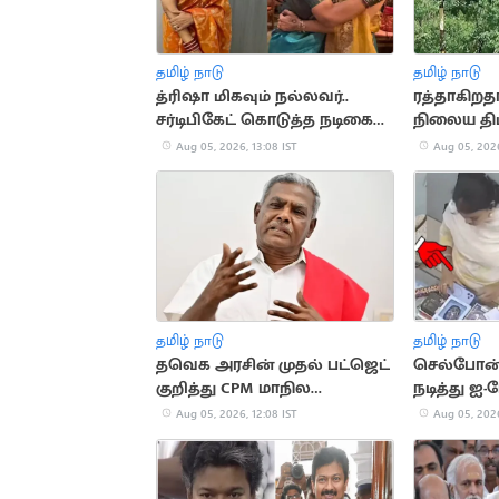
தமிழ் நாடு
தமிழ் நாடு
த்ரிஷா மிகவும் நல்லவர்..
ரத்தாகிறத
சர்டிபிகேட் கொடுத்த நடிகை
நிலைய திட்
குஷ்பு
அறிவிப்பா
Aug 05, 2026, 13:08 IST
Aug 05, 2026
தமிழ் நாடு
தமிழ் நாடு
தவெக அரசின் முதல் பட்ஜெட்
செல்போன்
குறித்து CPM மாநில
நடித்து ஐ-
செயலாளர் சண்முகம் கருத்து
இளம்பெண
Aug 05, 2026, 12:08 IST
Aug 05, 2026