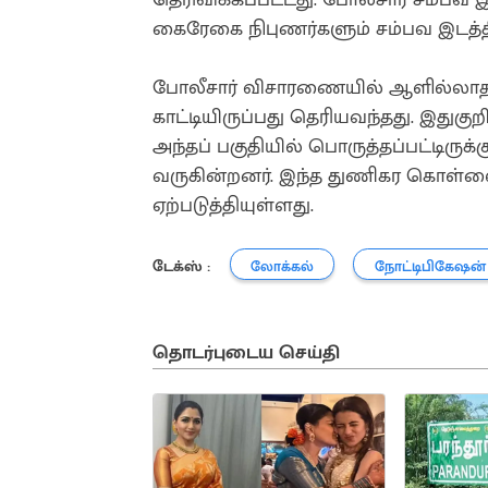
கைரேகை நிபுணர்களும் சம்பவ இடத்தி
போலீசார் விசாரணையில் ஆளில்லாதத
காட்டியிருப்பது தெரியவந்தது. இதுகுற
அந்தப் பகுதியில் பொருத்தப்பட்டிரு
வருகின்றனர். இந்த துணிகர கொள்ளை
ஏற்படுத்தியுள்ளது.
டேக்ஸ் :
லோக்கல்
நோட்டிபிகேஷன்
தொடர்புடைய செய்தி