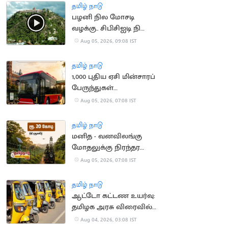
தமிழ் நாடு
பழனி நில மோசடி
வழக்கு.. சிபிசிஐடி நிலை
அறிக்கை தாக்கல்
Aug 05, 2026, 09:08 IST
தமிழ் நாடு
1,000 புதிய ஏசி மின்சாரப்
பேருந்துகள்
வாங்கப்படும் -
Aug 05, 2026, 07:08 IST
நிதியமைச்சர்
தமிழ் நாடு
மனித - வனவிலங்கு
மோதலுக்கு நிரந்தர
தீர்வு - நிதியமைச்சர்
Aug 05, 2026, 07:08 IST
அறிவிப்பு
தமிழ் நாடு
ஆட்டோ கட்டண உயர்வு:
தமிழக அரசு விரைவில்
அறிவிப்பு?
Aug 04, 2026, 03:08 IST