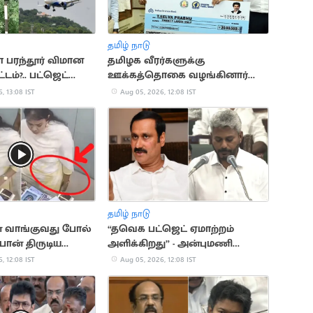
தமிழ் நாடு
ா பரந்தூர் விமான
தமிழக வீரர்களுக்கு
டம்?.. பட்ஜெட்
ஊக்கத்தொகை வழங்கினார்
ல் எழுந்த கேள்வி
முதல்வர் விஜய்
, 13:08 IST
Aug 05, 2026, 12:08 IST
தமிழ் நாடு
 வாங்குவது போல்
“தவெக பட்ஜெட் ஏமாற்றம்
போன் திருடிய
அளிக்கிறது” - அன்புமணி
்
விமர்சனம்
, 12:08 IST
Aug 05, 2026, 12:08 IST