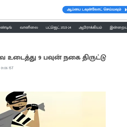
ஆப்பை டவுன்லோட் செய்யவும்
ெண்டிங்
வானிலை
பட்ஜெட் 2023-24
ஆரோக்கியம்
இன்றைய 
ை உடைத்து 9 பவுன் நகை திருட்டு
, 01:06 IST