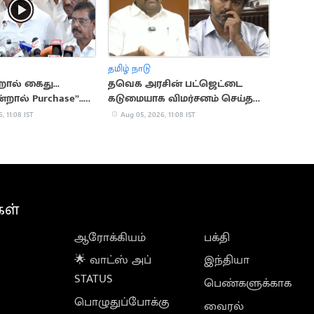
தமிழ் நாடு
றால் கைது...
தவெக அரசின் பட்ஜெட்டை
றால் Purchase”..
கடுமையாக விமர்சனம் செய்த
்டாலின்
தங்கம் தென்னரசு
, 11:08 IST
Aug 05, 2026, 11:08 IST
கள்
ஆரோக்கியம்
பக்தி
🌟 வாட்ஸ் அப்
இந்தியா
STATUS
பெண்களுக்காக
பொழுதுப்போக்கு
வைரல்