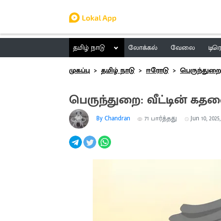
தமிழ் நாடு
லோக்கல்
வேலை
டிர
முகப்பு
தமிழ் நாடு
ஈரோடு
பெருந்துறை
பெருந்துறை: வீட்டின் கதவ
By Chandran
71
பார்த்தது
Jun 10, 2025