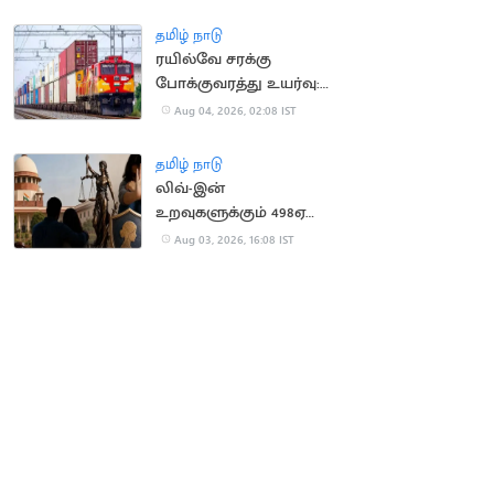
தமிழ் நாடு
ரயில்வே சரக்கு
போக்குவரத்து உயர்வு:
ரூ.1,137 கோடி கூடுதல்
Aug 04, 2026, 02:08 IST
வருவாய்
தமிழ் நாடு
லிவ்-இன்
உறவுகளுக்கும் 498ஏ
பிரிவு பாதுகாப்பு:
Aug 03, 2026, 16:08 IST
உச்சநீதிமன்றம் தீர்ப்பு