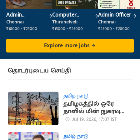
Admin
Computer
Admin Officer
Supervisor
Operator
Chennai
Thirunelveli
Chennai
₹18000 - ₹25000
₹15000 - ₹25000
₹25000 - ₹28000
Explore more jobs
தொடர்புடைய செய்தி
தமிழ் நாடு
தமிழகத்தில் ஒரே
நாளில் மின் நுகர்வு
475.45 மில்லியன்
Jul 19, 2026, 17:07 IST
யூனிட்டாகப் பதிவு
தமிழ் நாடு