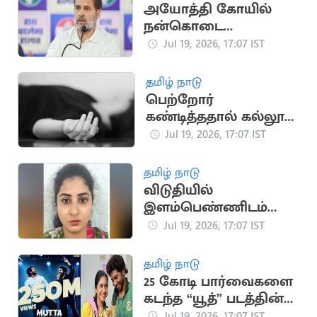
அயோத்தி கோயில்
நன்கொடை
விவகாரம்: பிரதமருக்கு
Jul 19, 2026, 17:07 IST
ராகுல் காந்தி கடிதம்
தமிழ் நாடு
பெற்றோர்
கண்டித்ததால் கல்லூரி
மாணவி தற்கொலை
Jul 19, 2026, 17:07 IST
தமிழ் நாடு
விடுதியில்
இளம்பெண்ணிடம்
நகை திருடிய
Jul 19, 2026, 17:07 IST
வழக்கில் பெண் கைது
தமிழ் நாடு
25 கோடி பார்வைகளை
கடந்த “யூத்” படத்தின்
“முட்ட கலக்கி” பாடல்
Jul 19, 2026, 17:07 IST