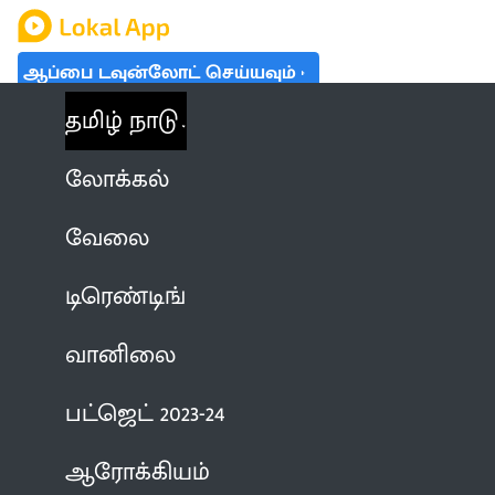
ஆப்பை டவுன்லோட் செய்யவும்
தமிழ் நாடு
லோக்கல்
வேலை
டிரெண்டிங்
வானிலை
பட்ஜெட் 2023-24
ஆரோக்கியம்