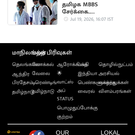
தமிழக MBBS
சேர்க்கை..
எதிர்பார்க்கப்படும் கட்-
Jul 19, 2026, 16:07 IST
ஆஃப் வெளியீடு
மாநிலங்கள்
மற்ற பிரிவுகள்
தெலங்கானா
லோக்கல்
ஆரோக்கியம்
பக்தி
தொழில்நுட்பம்
வேலை
🌟
இந்தியா
அரசியல்
ஆந்திர
வாட்ஸ்
பிரதேசம்
டிரெண்டிங்
பெண்களுக்காக
வாழ்த்துக்கள்
அப்
தமிழ்நாடு
வைரல்
விளம்பரங்கள்
தமிழ்நாடு
STATUS
பொழுதுப்போக்கு
குற்றம்
OUR
LOKAL