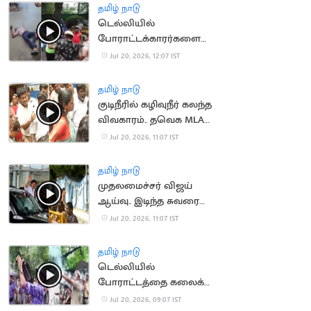
தமிழ் நாடு
டெல்லியில்
போராட்டக்காரர்களை
விரட்டியடித்த போலீஸ்..
Jul 20, 2026, 12:07 IST
பதறவைக்கும் வீடியோ
தமிழ் நாடு
குடிநீரில் கழிவுநீர் கலந்த
விவகாரம்.. தவெக MLA
முன் நடந்த மோதல்
Jul 20, 2026, 11:07 IST
தமிழ் நாடு
முதலமைச்சர் விஜய்
ஆய்வு.. இடிந்த சுவரை
துணியால் மறைத்ததால்
Jul 20, 2026, 11:07 IST
சர்ச்சை
தமிழ் நாடு
டெல்லியில்
போராட்டத்தை கலைக்க
கண்ணீர் புகைகுண்டு
Jul 20, 2026, 09:07 IST