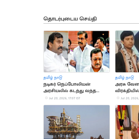
தொடர்புடைய செய்தி
தமிழ் நாடு
தமிழ் நாடு
நடிகர் நெப்போலியன்
அரசு வேல
அரசியலில் கடந்து வந்த
விரக்தியி
முக்கிய நிகழ்வுகள்
தற்கொல
Jul 20, 2026, 17:07 IST
Jul 20, 2026,