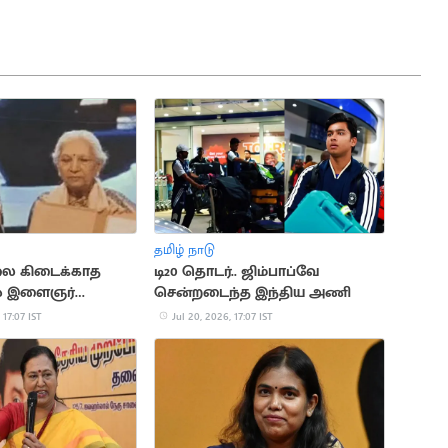
தமிழ் நாடு
ை கிடைக்காத
டி20 தொடர்.. ஜிம்பாப்வே
ல் இளைஞர்
சென்றடைந்த இந்திய அணி
ை
 17:07 IST
Jul 20, 2026, 17:07 IST