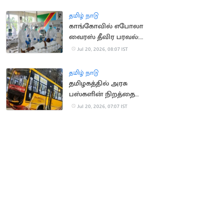
வீச்சு
தமிழ் நாடு
காங்கோவில் எபோலா
வைரஸ் தீவிர பரவல்:
930 பேர் பலி
Jul 20, 2026, 08:07 IST
தமிழ் நாடு
தமிழகத்தில் அரசு
பஸ்களின் நிறத்தை
மாற்ற அரசு திட்டம்?
Jul 20, 2026, 07:07 IST