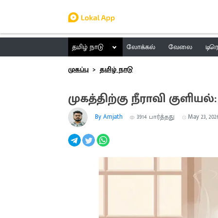
தமிழ் நாடு
லோக்கல்
வேலை
டிர
முகப்பு
தமிழ் நாடு
முகத்திற்கு நீராவி குளிய
By Amjath
3914
பார்த்தது
May 23, 2026