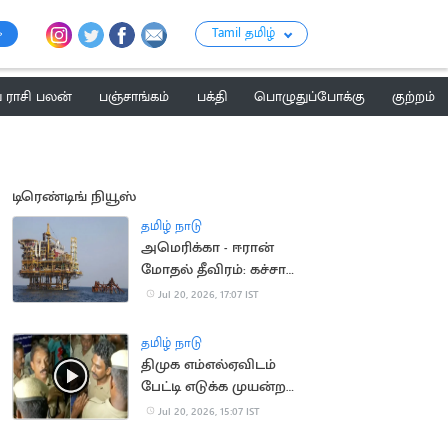
Tamil தமிழ்
ராசி பலன்
பஞ்சாங்கம்
பக்தி
பொழுதுப்போக்கு
குற்றம்
டிரெண்டிங் நியூஸ்
தமிழ் நாடு
அமெரிக்கா - ஈரான்
மோதல் தீவிரம்: கச்சா
எண்ணெய் தட்டுப்பாடு
Jul 20, 2026, 17:07 IST
அபாயம்
தமிழ் நாடு
திமுக எம்எல்ஏவிடம்
பேட்டி எடுக்க முயன்ற
செய்தியாளர்களுக்கு
Jul 20, 2026, 15:07 IST
போலீஸ் மிரட்டல்