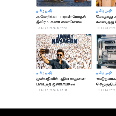
தமிழ் நாடு
தமிழ் நாடு
அமெரிக்கா - ஈரான் மோதல்
மேகதாது
தீவிரம்: கச்சா எண்ணெய்
கண்டித்து
தட்டுப்பாடு அபாயம்
அறிவிப்பு
Jul 20, 2026, 17:07 IST
Jul 20, 2026,
தமிழ் நாடு
தமிழ் நாடு
முன்பதிவில் புதிய சாதனை
"கூடுதலாக
படைத்த ஜனநாயகன்
செலுத்தியி
கொள்ளப்பட
Jul 20, 2026, 14:07 IST
Jul 20, 2026,
நிர்மல்குமா