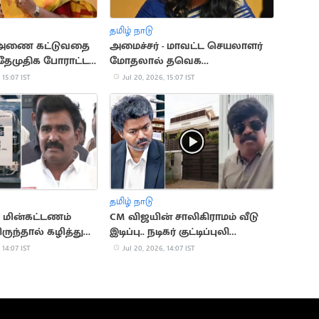
தமிழ் நாடு
 அணை கட்டுவதை
அமைச்சர் - மாவட்ட செயலாளர்
 தேமுதிக போராட்டம்
மோதலால் தவெக
பொதுக்கூட்டம் ரத்து
 15:07 IST
Jul 20, 2026, 15:07 IST
தமிழ் நாடு
 மின்கட்டணம்
CM விஜயின் சாலிகிராமம் வீடு
ருந்தால் கழித்துக்
இடிப்பு.. நடிகர் குட்டிப்புலி
ும்".. அமைச்சர்
சரவணன் வேதனை
 14:07 IST
Jul 20, 2026, 14:07 IST
ர்