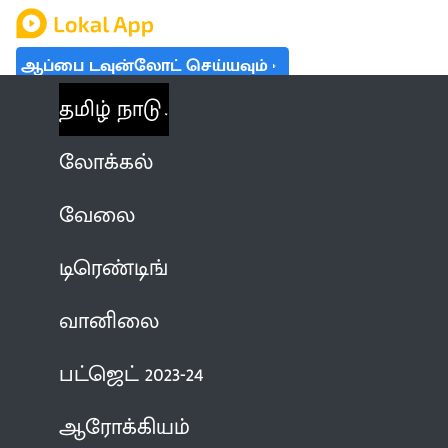
ஆப்பை டவுன்லோட் செய்யவும்
தமிழ் நாடு
லோக்கல்
வேலை
டிரெண்டிங்
வானிலை
பட்ஜெட் 2023-24
ஆரோக்கியம்