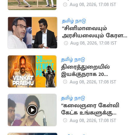
விக்கெட்டுகள்
Aug 08, 2026, 17:08 IST
வீழ்த்திய டாப் 5 இந்திய
வீரர்கள்
தமிழ் நாடு
“சினிமாவையும்
அரசியலையும் கேரள
மக்கள் பிரித்துப் பார்க்க
Aug 08, 2026, 17:08 IST
தெரிந்தவர்கள்” - SDPI
தமிழ் நாடு
திரைத்துறையில்
இயக்குநராக 20
ஆண்டுகள் நிறைவு..
Aug 08, 2026, 17:08 IST
வெங்கட் பிரபு
நெகிழ்ச்சி பதிவு
தமிழ் நாடு
“கலைஞரை கேள்வி
கேட்க உங்களுக்கு
தகுதியில்லை” -
Aug 08, 2026, 17:08 IST
கனிமொழி