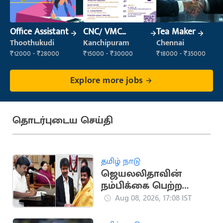
Office Assistant
CNC/ VMC
Tea Maker
Operator
Thoothukudi
Kanchipuram
Chennai
₹12000 - ₹28000
₹15000 - ₹30000
₹18000 - ₹35000
Explore more jobs
தொடர்புடைய செய்தி
தமிழ் நாடு
ஜெயலலிதாவின்
நம்பிக்கை பெற்ற
சி.விஜயபாஸ்கர்..
Aug 08, 2026, 17:08 IST
அரசியல் பயணம்