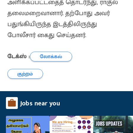
அளிக்கப்பட்டதைத் தொடர்ந்து, ராகுல்
தலைமறைவானார். தற்போது அவர்
பதுங்கியிருந்த இடத்திலிருந்து
போலீசார் கைது செய்தனர்.
டேக்ஸ் :
லோக்கல்
குற்றம்
Jobs near you