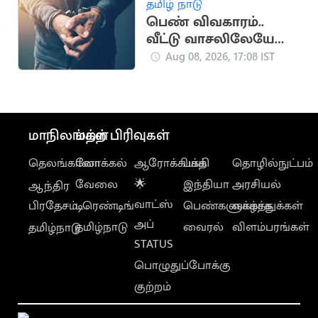
தமிழ் நாடு
பெண் விவகாரம்..
வீட்டு வாசலிலேயே
ஒருவருக்கு அரிவாள்
Aug 08, 2026, 17:08 IST
வெட்டு
மாநிலங்கள்
மற்ற பிரிவுகள்
தெலங்கானா
லோக்கல்
ஆரோக்கியம்
பக்தி
தொழில்நுட்பம்
வேலை
🌟
இந்தியா
அரசியல்
ஆந்திர
வாட்ஸ்
பிரதேசம்
டிரெண்டிங்
பெண்களுக்காக
வாழ்த்துக்கள்
அப்
தமிழ்நாடு
வைரல்
விளம்பரங்கள்
தமிழ்நாடு
STATUS
பொழுதுப்போக்கு
குற்றம்