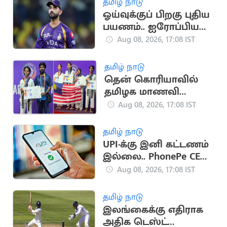
தமிழ் நாடு
ஓய்வுக்குப் பிறகு புதிய
பயணம்.. ஐரோப்பிய
டி20 லீக்கில்
Aug 08, 2026, 17:08 IST
இணைந்தார் ரகானே
தமிழ் நாடு
தென் கொரியாவில்
தமிழக மாணவி
அசத்தல்.. உலக
Aug 08, 2026, 17:08 IST
டேக்வாண்டோ
போட்டியில்
தமிழ் நாடு
வெண்கலம்
UPI-க்கு இனி கட்டணம்
இல்லை.. PhonePe CEO
சமீர் நிகாம் உறுதி
Aug 08, 2026, 17:08 IST
தமிழ் நாடு
இலங்கைக்கு எதிராக
அதிக டெஸ்ட்