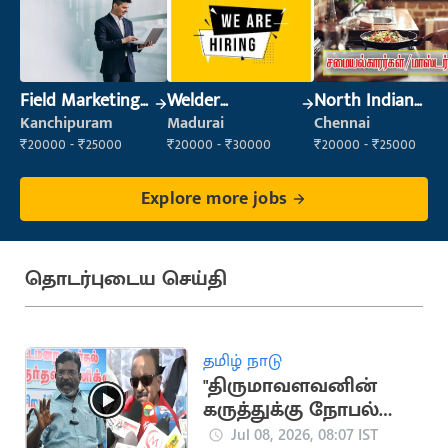
Field Marketing
Welder
North Indian
Executive
(Fabrication)
Cook
Kanchipuram
Madurai
Chennai
₹20000 - ₹25000
₹20000 - ₹30000
₹20000 - ₹25000
Explore more jobs
தொடர்புடைய செய்தி
தமிழ் நாடு
"திருமாவளவனின்
கருத்துக்கு நோபல்
பரிசே கொடுக்கலாம்"..
Jul 08, 2026, 08:07 IST