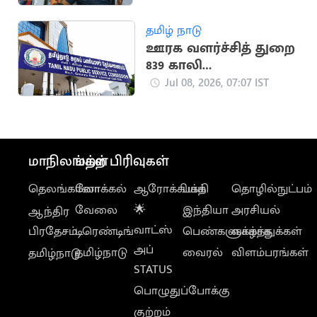
மாநாடு
தமிழ் நாடு
ஊரக வளர்ச்சித் துறை
839 காலி
பணியிடங்கள்: TNPSC
Jul 08, 2026, 07:07 IST
அறிவிப்பு
மாநிலங்கள்
மற்ற பிரிவுகள்
தெலங்கானா
லோக்கல்
ஆரோக்கியம்
பக்தி
தொழில்நுட்பம்
வேலை
🌟
இந்தியா
அரசியல்
ஆந்திர
வாட்ஸ்
பிரதேசம்
டிரெண்டிங்
பெண்களுக்காக
வாழ்த்துக்கள்
அப்
தமிழ்நாடு
வைரல்
விளம்பரங்கள்
தமிழ்நாடு
STATUS
பொழுதுப்போக்கு
குற்றம்