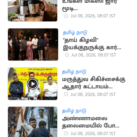
உங்கள் மிக்ஸி ஜார்
மூடி
தளர்வாகிவிட்டதா?
Jul 08, 2026, 08:07 IST
செலவின்றி
சரிசெய்யலாம்!
தமிழ் நாடு
"தாய் கிழவி"
இயக்குநருக்கு கார்
பரிசளித்த நடிகர்
Jul 08, 2026, 08:07 IST
சிவகார்த்திகேயன்
தமிழ் நாடு
மருத்துவ சிகிச்சைக்கு
ஆதார் கட்டாயம்
இல்லை - அமைச்சர்
Jul 08, 2026, 08:07 IST
அருண்ராஜ்
தமிழ் நாடு
அண்ணாமலை
தலைமையில் போதை
பொருள் ஒழிப்பு
Jul 08, 2026, 08:07 IST