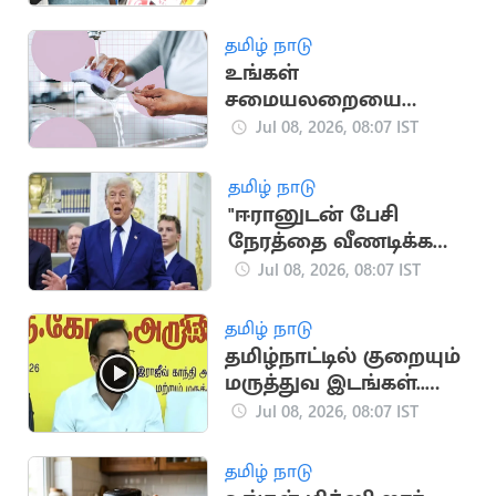
வைகோ கிண்டல்
தமிழ் நாடு
உங்கள்
சமையலறையை
இப்படி கிருமிகள்
Jul 08, 2026, 08:07 IST
இல்லாததாக
ஆக்குங்கள்!
தமிழ் நாடு
"ஈரானுடன் பேசி
நேரத்தை வீணடிக்க
விரும்பவில்லை"..
Jul 08, 2026, 08:07 IST
ட்ரம்ப்
தமிழ் நாடு
தமிழ்நாட்டில் குறையும்
மருத்துவ இடங்கள்..
அமைச்சர் அருண்ராஜ்
Jul 08, 2026, 08:07 IST
விளக்கம்
தமிழ் நாடு