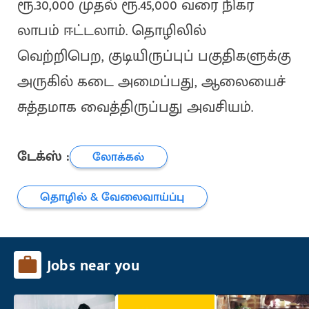
ரூ.30,000 முதல் ரூ.45,000 வரை நிகர
லாபம் ஈட்டலாம். தொழிலில்
வெற்றிபெற, குடியிருப்புப் பகுதிகளுக்கு
அருகில் கடை அமைப்பது, ஆலையைச்
சுத்தமாக வைத்திருப்பது அவசியம்.
டேக்ஸ் :
லோக்கல்
தொழில் & வேலைவாய்ப்பு
Jobs near you