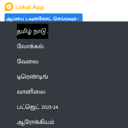
ஆப்பை டவுன்லோட் செய்யவும்
தமிழ் நாடு
லோக்கல்
வேலை
டிரெண்டிங்
வானிலை
பட்ஜெட் 2023-24
ஆரோக்கியம்