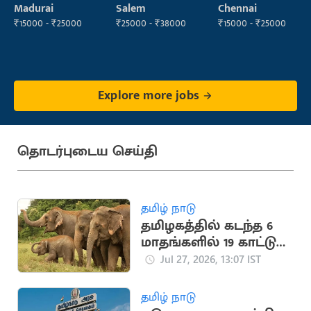
(Fabrication)
Operator
Therapist
Madurai
Salem
Chennai
₹15000 - ₹25000
₹25000 - ₹38000
₹15000 - ₹25000
Explore more jobs
தொடர்புடைய செய்தி
தமிழ் நாடு
தமிழகத்தில் கடந்த 6
மாதங்களில் 19 காட்டு
யானைகள் உயிரிழந்த
Jul 27, 2026, 13:07 IST
சோகம்
தமிழ் நாடு