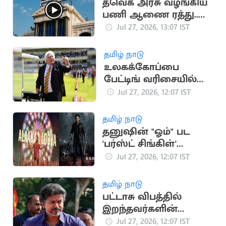
தவெக அரசு வழங்கிய
பணி ஆணை ரத்து..
மேல்முறையீடு
Jul 27, 2026, 13:07 IST
செய்யும் அரசு
தமிழ் நாடு
உலகக்கோப்பை
பேட்டிங் வரிசையில்
மாற்றம் செய்ய பரூக்
Jul 27, 2026, 12:07 IST
இன்ஜினியர்
யோசனை
தமிழ் நாடு
தனுஷின் "ஓம்" பட
'பர்ஸ்ட் சிங்கிள்'
புரோமோ வெளியீடு
Jul 27, 2026, 12:07 IST
தமிழ் நாடு
பட்டாசு விபத்தில்
இறந்தவர்களின்
குடும்பங்களுக்கு ரூ.4
Jul 27, 2026, 12:07 IST