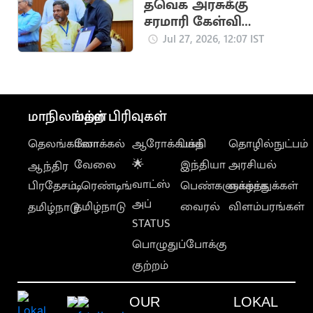
தவெக அரசுக்கு
சரமாரி கேள்வி
எழுப்பிய நீதிமன்றம்..
Jul 27, 2026, 12:07 IST
அதிரடி தீர்ப்பு
மாநிலங்கள்
மற்ற பிரிவுகள்
தெலங்கானா
லோக்கல்
ஆரோக்கியம்
பக்தி
தொழில்நுட்பம்
வேலை
🌟
இந்தியா
அரசியல்
ஆந்திர
வாட்ஸ்
பிரதேசம்
டிரெண்டிங்
பெண்களுக்காக
வாழ்த்துக்கள்
அப்
தமிழ்நாடு
வைரல்
விளம்பரங்கள்
தமிழ்நாடு
STATUS
பொழுதுப்போக்கு
குற்றம்
OUR
LOKAL