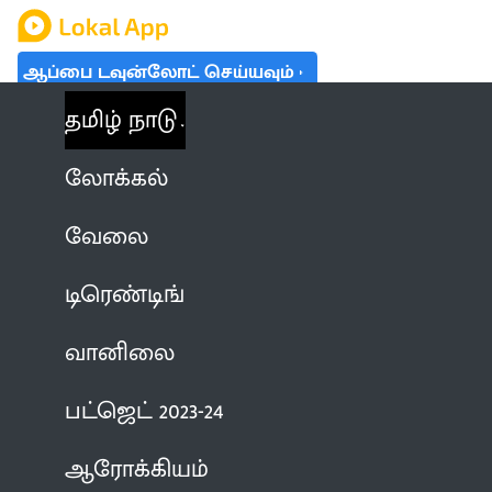
ஆப்பை டவுன்லோட் செய்யவும்
தமிழ் நாடு
லோக்கல்
வேலை
டிரெண்டிங்
வானிலை
பட்ஜெட் 2023-24
ஆரோக்கியம்