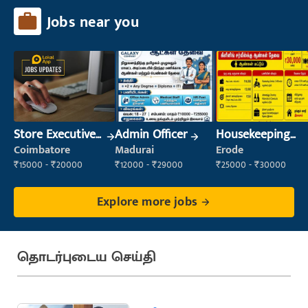
Jobs near you
Store Executive
Admin Officer
Housekeeping
(Inventory)
Staff
Coimbatore
Madurai
Erode
(Housekeeping)
₹15000 - ₹20000
₹12000 - ₹29000
₹25000 - ₹30000
Explore more jobs
தொடர்புடைய செய்தி