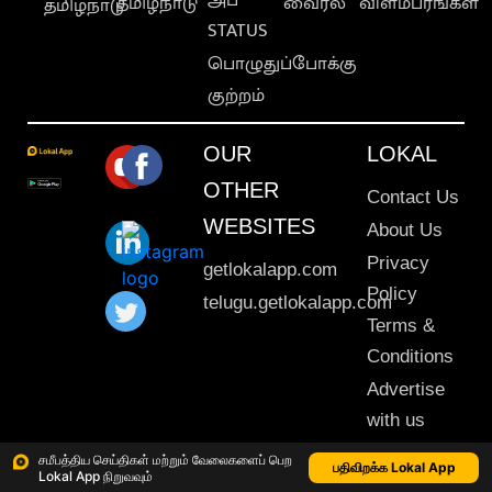
தமிழ்நாடு
வைரல்
விளம்பரங்கள்
தமிழ்நாடு
STATUS
பொழுதுப்போக்கு
குற்றம்
OUR
LOKAL
OTHER
Contact Us
WEBSITES
About Us
Privacy
getlokalapp.com
Policy
telugu.getlokalapp.com
Terms &
Conditions
Advertise
with us
Sitemap
சமீபத்திய செய்திகள் மற்றும் வேலைகளைப் பெற
பதிவிறக்க Lokal App
Lokal App நிறுவவும்
This material may not be published, transmitted, rewritten or redistributed. © 2020 Lokal App. All rights reserved.