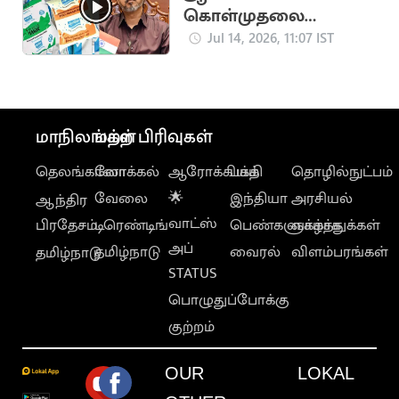
கொள்முதலை
அதிகரிக்க முதல்வர்
Jul 14, 2026, 11:07 IST
உத்தரவு
மாநிலங்கள்
மற்ற பிரிவுகள்
தெலங்கானா
லோக்கல்
ஆரோக்கியம்
பக்தி
தொழில்நுட்பம்
வேலை
🌟
இந்தியா
அரசியல்
ஆந்திர
வாட்ஸ்
பிரதேசம்
டிரெண்டிங்
பெண்களுக்காக
வாழ்த்துக்கள்
அப்
தமிழ்நாடு
வைரல்
விளம்பரங்கள்
தமிழ்நாடு
STATUS
பொழுதுப்போக்கு
குற்றம்
OUR
LOKAL