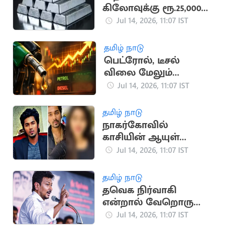
கிலோவுக்கு ரூ.25,000
வரை சரிந்தது வெள்ளி
Jul 14, 2026, 11:07 IST
விலை
தமிழ் நாடு
பெட்ரோல், டீசல்
விலை மேலும்
அதிகரிக்க வாய்ப்பு
Jul 14, 2026, 11:07 IST
தமிழ் நாடு
நாகர்கோவில்
காசியின் ஆயுள்
தண்டனையை உறுதி
Jul 14, 2026, 11:07 IST
செய்த ஐகோர்ட் கிளை
தமிழ் நாடு
தவெக நிர்வாகி
என்றால் வேறொரு
சட்டம்? - உதயநிதி
Jul 14, 2026, 11:07 IST