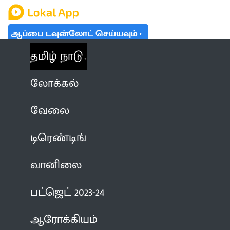
ஆப்பை டவுன்லோட் செய்யவும்
தமிழ் நாடு
லோக்கல்
வேலை
டிரெண்டிங்
வானிலை
பட்ஜெட் 2023-24
ஆரோக்கியம்