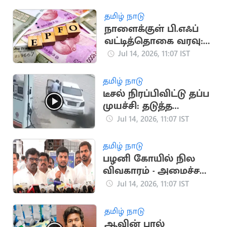
ஸ்டாலின்
தமிழ் நாடு
நாளைக்குள் பி.எஃப்
வட்டித்தொகை வரவு:
மத்திய அரசு அறிவிப்பு
Jul 14, 2026, 11:07 IST
தமிழ் நாடு
டீசல் நிரப்பிவிட்டு தப்ப
முயச்சி: தடுத்த
ஊழியரை காரோடு
Jul 14, 2026, 11:07 IST
இழுத்து சென்ற
கொடூரம்
தமிழ் நாடு
பழனி கோயில் நில
விவகாரம் - அமைச்சர்
ரமேஷ் விளக்கம்
Jul 14, 2026, 11:07 IST
தமிழ் நாடு
ஆவின் பால்