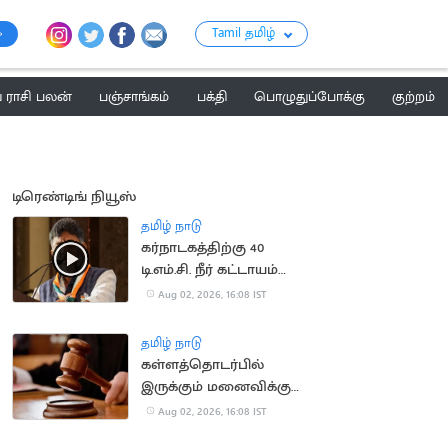
Tamil தமிழ்
ராசி பலன்
பஞ்சாங்கம்
பக்தி
பொழுதுப்போக்கு
குற்றம்
டிரெண்டிங் நியூஸ்
தமிழ் நாடு
கர்நாடகத்திற்கு 40
டி.எம்.சி. நீர் கட்டாயம்
தேவை.. டி.கே.சிவகுமார்
Aug 02, 2026, 16:08 IST
தமிழ் நாடு
கள்ளத்தொடர்பில்
இருக்கும் மனைவிக்கு
இடைக்கால ஜீவனாம்சம்
Aug 02, 2026, 16:08 IST
மறுப்பு