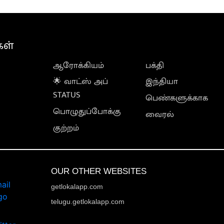
கள்
ஆரோக்கியம்
பக்தி
🌟 வாட்ஸ் அப்
இந்தியா
STATUS
பெண்களுக்காக
பொழுதுப்போக்கு
வைரல்
குற்றம்
OUR OTHER WEBSITES
getlokalapp.com
telugu.getlokalapp.com