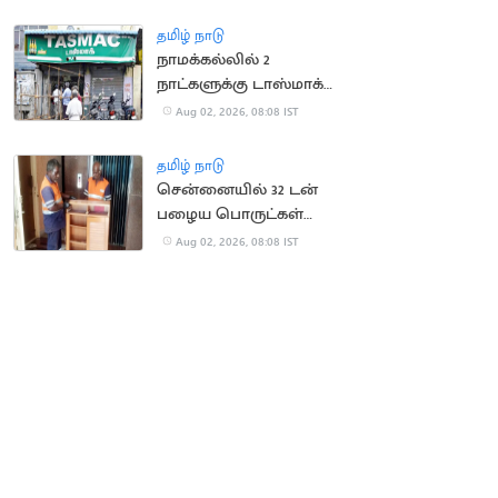
கட்டாயப்படுத்தியதாக
புகார்
தமிழ் நாடு
நாமக்கல்லில் 2
நாட்களுக்கு டாஸ்மாக்
கடைகள் மூட உத்தரவு
Aug 02, 2026, 08:08 IST
தமிழ் நாடு
சென்னையில் 32 டன்
பழைய பொருட்கள்
சேகரிக்கப்பட்டு அகற்றம்
Aug 02, 2026, 08:08 IST