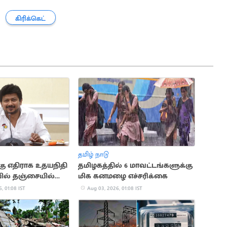
கிரிக்கெட்
தமிழ் நாடு
ு எதிராக உதயநிதி
தமிழகத்தில் 6 மாவட்டங்களுக்கு
ல் தஞ்சையில்
மிக கனமழை எச்சரிக்கை
்பாட்டம்
, 01:08 IST
Aug 03, 2026, 01:08 IST