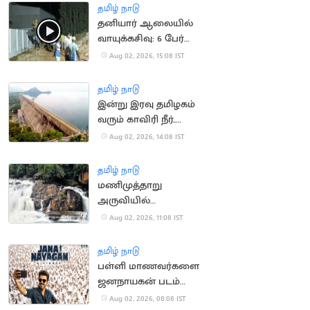
தமிழ் நாடு
தனியார் ஆலையில்
வாயுக்கசிவு: 6 பேர்
மருத்துவமனையில்
Aug 02, 2026, 15:08 IST
அனுமதி
தமிழ் நாடு
இன்று இரவு தமிழகம்
வரும் காவிரி நீர்..
மேட்டூர் அணை நிறைய
Aug 02, 2026, 14:08 IST
வாய்ப்பு
தமிழ் நாடு
மணிமுத்தாறு
அருவியில்
வெள்ளப்பெருக்கு: 2-
Aug 02, 2026, 11:08 IST
வது நாளாக குளிக்க
தடை
தமிழ் நாடு
பள்ளி மாணவர்களை
ஜனநாயகன் படம்
பார்க்க
Aug 02, 2026, 08:08 IST