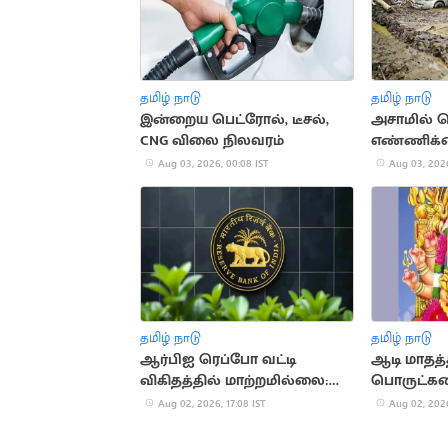
தமிழ் நாடு
தமிழ் நாடு
இன்றைய பெட்ரோல், டீசல்,
அசாமில் வ
CNG விலை நிலவரம்
எண்ணிக்க
Aug 03, 2026, 00:08 IST
Aug 03, 2026
தமிழ் நாடு
தமிழ் நாடு
ஆர்பிஐ ரெப்போ வட்டி
ஆடி மாதத்
விகிதத்தில் மாற்றமில்லை:
பொருட்கள
பொருளாதார நிபுணர்கள்
பண நஷ்டம்
Aug 02, 2026, 17:08 IST
Aug 02, 2026
கணிப்பு