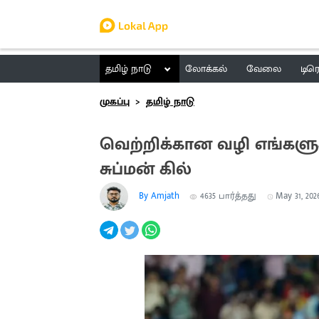
தமிழ் நாடு
லோக்கல்
வேலை
டிர
முகப்பு
தமிழ் நாடு
வெற்றிக்கான வழி எங்களுக்க
சுப்மன் கில்
By Amjath
4635
பார்த்தது
May 31, 2026