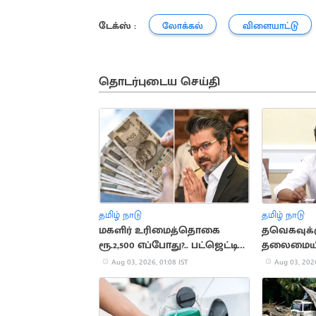
டேக்ஸ் :
லோக்கல்
விளையாட்டு
தொடர்புடைய செய்தி
தமிழ் நாடு
தமிழ் நாடு
மகளிர் உரிமைத்தொகை
தவெகவுக்க
ரூ.2,500 எப்போது?.. பட்ஜெட்டில்
தலைமையி
பதில் கிடைக்குமா?
திமுக ஆர்ப
Aug 03, 2026, 01:08 IST
Aug 03, 2026