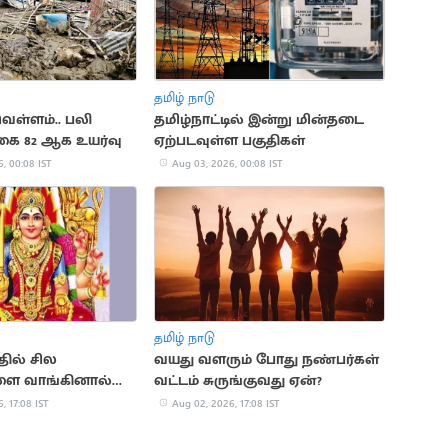
தமிழ் நாடு
ெள்ளம்.. பலி
தமிழ்நாட்டில் இன்று மின்தடை
ை 82 ஆக உயர்வு
ஏற்படவுள்ள பகுதிகள்
, 00:08 IST
Aug 03, 2026, 00:08 IST
தமிழ் நாடு
தில் சில
வயது வளரும் போது நண்பர்கள்
ை வாங்கினால்
வட்டம் சுருங்குவது ஏன்?
 ஏற்படுமா?
, 17:08 IST
Aug 02, 2026, 17:08 IST