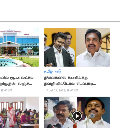
தமிழ் நாடு
ியில் ரூ.7.5 லட்சம்
தவெகவை கணிக்கத்
றிமுதல்: லஞ்ச
தவறிவிட்டோம்: எடப்பாடி
ுறை அதிரடி
பழனிசாமி வேதனை
 15:07 IST
Jul 03, 2026, 15:07 IST