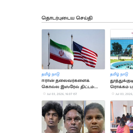
தொடர்புடைய செய்தி
தமிழ் நாடு
தமிழ் நாடு
ஈரான் தலைவர்களைக்
தூத்துக்குட
கொல்ல இஸ்ரேல் திட்டம்:
ரொக்கம் ப
அமெரிக்கா எச்சரிக்கை
ஒழிப்புத்த
Jul 03, 2026, 16:07 IST
Jul 03, 2026,