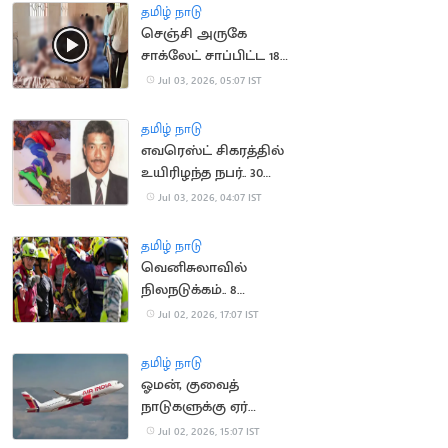
தமிழ் நாடு
செஞ்சி அருகே
சாக்லேட் சாப்பிட்ட 18
மாணவர்கள் மயக்கம்
Jul 03, 2026, 05:07 IST
தமிழ் நாடு
எவரெஸ்ட் சிகரத்தில்
உயிரிழந்த நபர்.. 30
ஆண்டுகளுக்கு பிறகு
Jul 03, 2026, 04:07 IST
உடல் மீட்பு
தமிழ் நாடு
வெனிசுலாவில்
நிலநடுக்கம்.. 8
நாட்களுக்கு பிறகு
Jul 02, 2026, 17:07 IST
ஒருவர் உயிருடன் மீட்பு
தமிழ் நாடு
ஓமன், குவைத்
நாடுகளுக்கு ஏர்
இந்தியா விமான சேவை
Jul 02, 2026, 15:07 IST