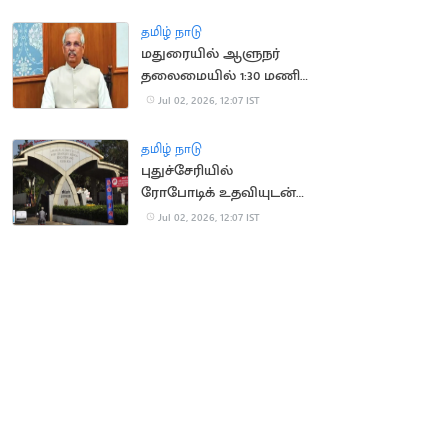
மீண்டும் தொடக்கம்
தமிழ் நாடு
மதுரையில் ஆளுநர்
தலைமையில் 1:30 மணி
நேரம் நடந்த ஆய்வு
Jul 02, 2026, 12:07 IST
கூட்டம்
தமிழ் நாடு
புதுச்சேரியில்
ரோபோடிக் உதவியுடன்
நடந்த நரம்பு
Jul 02, 2026, 12:07 IST
மறுசீரமைப்பு அறுவை
சிகிச்சை