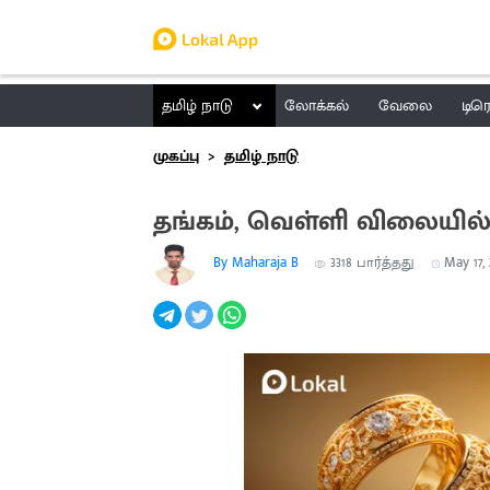
தமிழ் நாடு
லோக்கல்
வேலை
டிர
முகப்பு
தமிழ் நாடு
தங்கம், வெள்ளி விலையில
By Maharaja B
3318
பார்த்தது
May 17, 