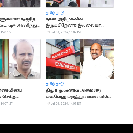
தமிழ் நாடு
ளுக்கான தகுதித்
நான் அதிமுகவில்
ெல்ட், ஷூ அணிந்து
இருக்கிறேனா? இல்லையா
எனக்கே தெரியவில்லை -
 15:07 IST
Jul 03, 2026, 14:07 IST
சி.வி.சண்முகம்
தமிழ் நாடு
 மாணவியை
திமுக முன்னாள் அமைச்சர்
் செய்த
எ.வ.வேலு மருத்துவமனையில்
்
அனுமதி
 14:07 IST
Jul 03, 2026, 14:07 IST