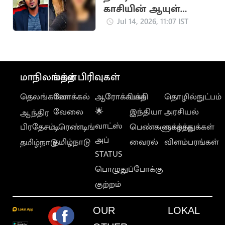
காசியின் ஆயுள்
தண்டனையை உறுதி
Jul 14, 2026, 11:07 IST
செய்த ஐகோர்ட் கிளை
மாநிலங்கள்
மற்ற பிரிவுகள்
தெலங்கானா
லோக்கல்
ஆரோக்கியம்
பக்தி
தொழில்நுட்பம்
வேலை
🌟
இந்தியா
அரசியல்
ஆந்திர
வாட்ஸ்
பிரதேசம்
டிரெண்டிங்
பெண்களுக்காக
வாழ்த்துக்கள்
அப்
தமிழ்நாடு
வைரல்
விளம்பரங்கள்
தமிழ்நாடு
STATUS
பொழுதுப்போக்கு
குற்றம்
OUR
LOKAL