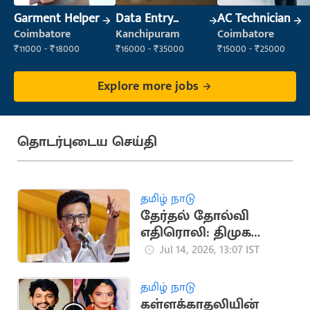
Garment Helper
Data Entry
AC Technician
Operator
Coimbatore
Kanchipuram
Coimbatore
₹11000 - ₹18000
₹16000 - ₹35000
₹15000 - ₹25000
Explore more jobs
தொடர்புடைய செய்தி
தமிழ் நாடு
தேர்தல் தோல்வி
எதிரொலி: திமுக
மாவட்ட செயலாளர்கள்
Jul 14, 2026, 13:07 IST
பதவி பறிப்பு?
தமிழ் நாடு
கள்ளக்காதலியின்