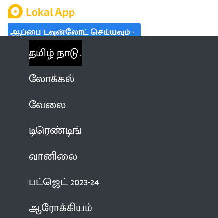
ஆப்பை டவுன்லோட் செய்யவும்
தமிழ் நாடு
லோக்கல்
வேலை
டிரெண்டிங்
வானிலை
பட்ஜெட் 2023-24
ஆரோக்கியம்