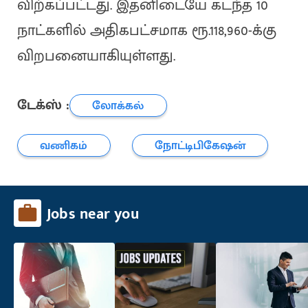
விற்கப்பட்டது. இதனிடையே கடந்த 10
நாட்களில் அதிகபட்சமாக ரூ.118,960-க்கு
விறபனையாகியுள்ளது.
டேக்ஸ் :
லோக்கல்
வணிகம்
நோட்டிபிகேஷன்
Jobs near you