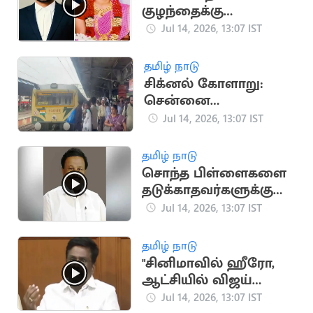
குழந்தைக்கு
சிகரெட்டால் சூடு
Jul 14, 2026, 13:07 IST
வைத்த தவெக
நிர்வாகி
தமிழ் நாடு
சிக்னல் கோளாறு:
சென்னை
கடற்கரையில் புறநகர்
Jul 14, 2026, 13:07 IST
ரயில்கள் நிறுத்தம்
தமிழ் நாடு
சொந்த பிள்ளைகளை
தடுக்காதவர்களுக்கு
வேட்டி, மீசை எதற்கு:
Jul 14, 2026, 13:07 IST
சீனிவாசன் கேள்வி
தமிழ் நாடு
"சினிமாவில் ஹீரோ,
ஆட்சியில் விஜய்
பூஜ்ஜியம்" - பரந்தாமன்
Jul 14, 2026, 13:07 IST