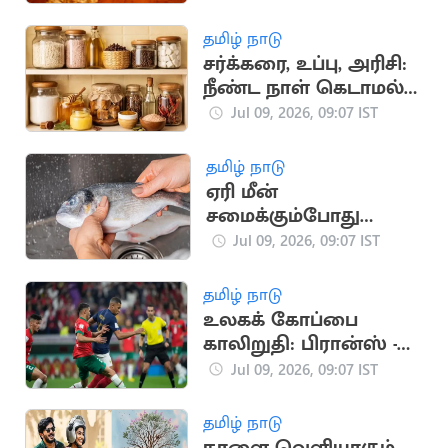
தமிழ் நாடு
சர்க்கரை, உப்பு, அரிசி:
நீண்ட நாள் கெடாமல்
சேமிப்பது எப்படி?
Jul 09, 2026, 09:07 IST
தமிழ் நாடு
ஏரி மீன்
சமைக்கும்போது
கவிச்சை நாற்றத்தை
Jul 09, 2026, 09:07 IST
போக்க இதை
பண்ணுங்க
தமிழ் நாடு
உலகக் கோப்பை
காலிறுதி: பிரான்ஸ் -
மொராக்கோ அணிகள்
Jul 09, 2026, 09:07 IST
நாளை மோதல்
தமிழ் நாடு