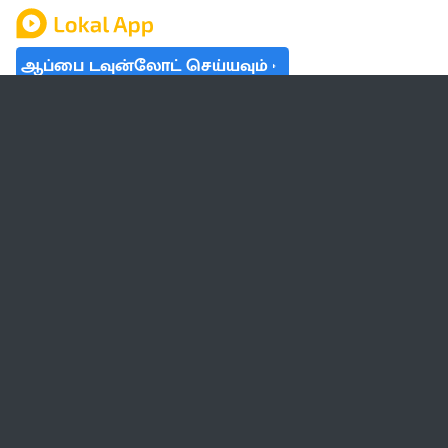
ஆப்பை டவுன்லோட் செய்யவும்
தமிழ் நாடு
லோக்கல்
வேலை
டிரெண்டிங்
வானிலை
பட்ஜெட் 2023-24
ஆரோக்கியம்