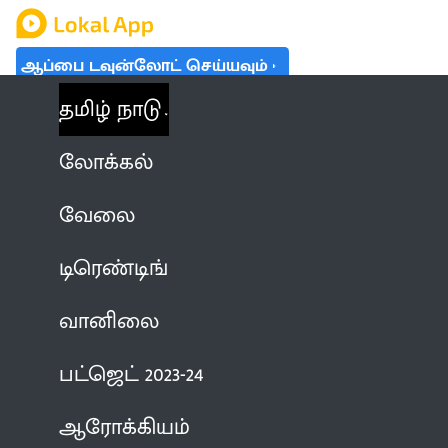
ஆப்பை டவுன்லோட் செய்யவும்
தமிழ் நாடு
லோக்கல்
வேலை
டிரெண்டிங்
வானிலை
பட்ஜெட் 2023-24
ஆரோக்கியம்