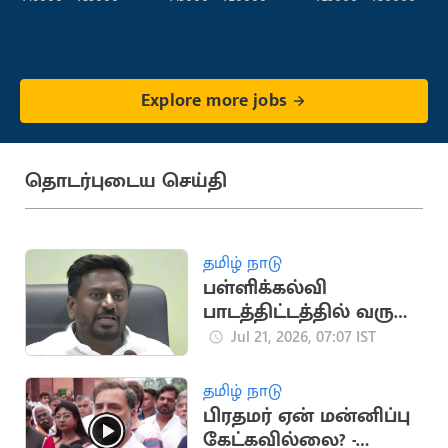
Explore more jobs
தொடர்புடைய செய்தி
தமிழ் நாடு
பள்ளிக்கல்வி
பாடத்திட்டத்தில் வரும்
மாற்றம்.. அமைச்சர்
Jul 21, 2026, 07:07 IST
ராஜ்மோகன்
ஆலோசனை
தமிழ் நாடு
பிரதமர் ஏன் மன்னிப்பு
கேட்கவில்லை? -