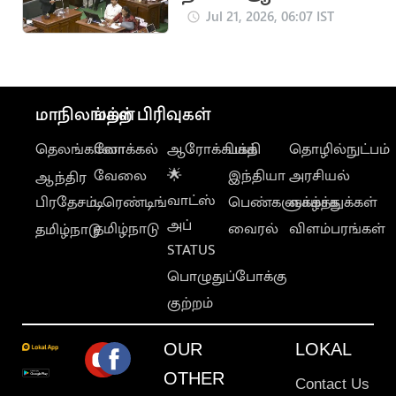
வெளியாக வாய்ப்பு
Jul 21, 2026, 06:07 IST
மாநிலங்கள்
மற்ற பிரிவுகள்
தெலங்கானா
லோக்கல்
ஆரோக்கியம்
பக்தி
தொழில்நுட்பம்
வேலை
🌟
இந்தியா
அரசியல்
ஆந்திர
வாட்ஸ்
பிரதேசம்
டிரெண்டிங்
பெண்களுக்காக
வாழ்த்துக்கள்
அப்
தமிழ்நாடு
வைரல்
விளம்பரங்கள்
தமிழ்நாடு
STATUS
பொழுதுப்போக்கு
குற்றம்
OUR
LOKAL
OTHER
Contact Us