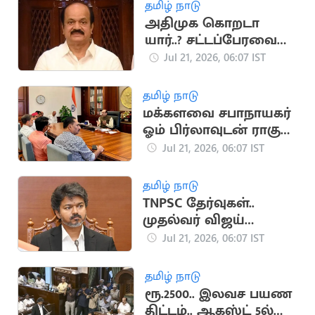
தமிழ் நாடு
அதிமுக கொறடா
யார்..? சட்டப்பேரவை
கூடும்போது அறிவிப்பு
Jul 21, 2026, 06:07 IST
தமிழ் நாடு
மக்களவை சபாநாயகர்
ஓம் பிர்லாவுடன் ராகுல்
காந்தி சந்திப்பு
Jul 21, 2026, 06:07 IST
தமிழ் நாடு
TNPSC தேர்வுகள்..
முதல்வர் விஜய்
ஆலோசனை
Jul 21, 2026, 06:07 IST
தமிழ் நாடு
ரூ.2500.. இலவச பயண
திட்டம்.. ஆகஸ்ட் 5ல்