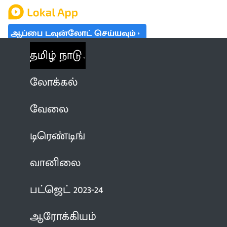
ஆப்பை டவுன்லோட் செய்யவும்
தமிழ் நாடு
லோக்கல்
வேலை
டிரெண்டிங்
வானிலை
பட்ஜெட் 2023-24
ஆரோக்கியம்