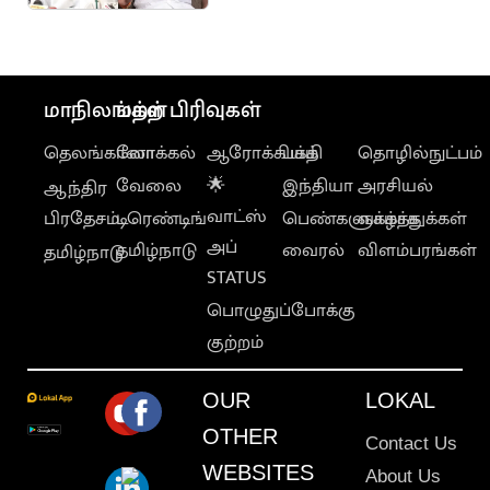
சுத்துகிறார்: ரமேஷ்
மாநிலங்கள்
மற்ற பிரிவுகள்
தெலங்கானா
லோக்கல்
ஆரோக்கியம்
பக்தி
தொழில்நுட்பம்
வேலை
🌟
இந்தியா
அரசியல்
ஆந்திர
வாட்ஸ்
பிரதேசம்
டிரெண்டிங்
பெண்களுக்காக
வாழ்த்துக்கள்
அப்
தமிழ்நாடு
வைரல்
விளம்பரங்கள்
தமிழ்நாடு
STATUS
பொழுதுப்போக்கு
குற்றம்
OUR
LOKAL
OTHER
Contact Us
WEBSITES
About Us