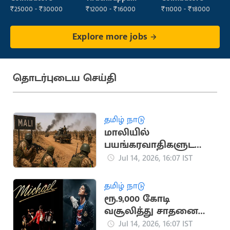
₹25000 - ₹30000
₹12000 - ₹16000
₹11000 - ₹18000
Explore more jobs
தொடர்புடைய செய்தி
தமிழ் நாடு
மாலியில்
பயங்கரவாதிகளுடனா
ன மோதலில் 30
Jul 14, 2026, 16:07 IST
ராணுவ வீரர்கள் பலி
தமிழ் நாடு
ரூ.9,000 கோடி
வசூலித்து சாதனை
படைத்த மைக்கேல்
Jul 14, 2026, 16:07 IST