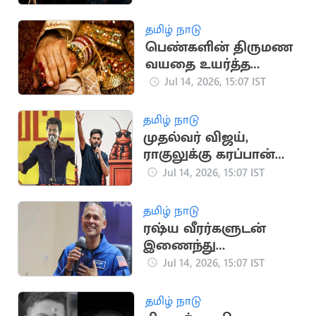
ஜாக்சன் பயோபிக்
தமிழ் நாடு
பெண்களின் திருமண
வயதை உயர்த்த
மத்திய அரசு
Jul 14, 2026, 15:07 IST
பரிசீலனை
தமிழ் நாடு
முதல்வர் விஜய்,
ராகுலுக்கு கரப்பான்
பூச்சி கட்சி போராட
Jul 14, 2026, 15:07 IST
அழைப்பு
தமிழ் நாடு
ரஷ்ய வீரர்களுடன்
இணைந்து
விண்வெளி
Jul 14, 2026, 15:07 IST
பயணத்தை
தொடங்கினார் அனில்
தமிழ் நாடு
மேனன்