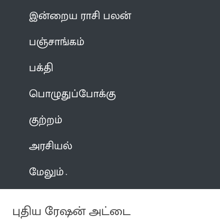
இன்றைய ராசி பலன்
பஞ்சாங்கம்
பக்தி
பொழுதுப்போக்கு
குற்றம்
அரசியல்
மேலும்
புதிய ரேஷன் அட்டை