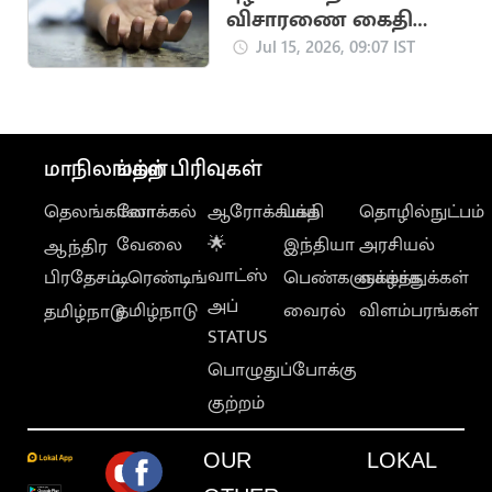
விசாரணை கைதி
மாரடைப்பால் திடீர்
Jul 15, 2026, 09:07 IST
உயிரிழப்பு
மாநிலங்கள்
மற்ற பிரிவுகள்
தெலங்கானா
லோக்கல்
ஆரோக்கியம்
பக்தி
தொழில்நுட்பம்
வேலை
🌟
இந்தியா
அரசியல்
ஆந்திர
வாட்ஸ்
பிரதேசம்
டிரெண்டிங்
பெண்களுக்காக
வாழ்த்துக்கள்
அப்
தமிழ்நாடு
வைரல்
விளம்பரங்கள்
தமிழ்நாடு
STATUS
பொழுதுப்போக்கு
குற்றம்
OUR
LOKAL