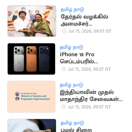
நிறுவன கார்
தமிழ் நாடு
தேர்தல் வழக்கில்
அமைச்சர்
செங்கோட்டையனுக்கு
Jul 15, 2026, 09:07 IST
உயர்நீதிமன்றம்
நோட்டீஸ்
தமிழ் நாடு
iPhone 18 Pro
செப்டம்பரில்
அறிமுகமாக வாய்ப்பு
Jul 15, 2026, 09:07 IST
தமிழ் நாடு
இந்தியாவின் முதல்
மாதாந்திர சேவைகள்
உற்பத்தி குறியீடு
Jul 15, 2026, 09:07 IST
அறிமுகம்
தமிழ் நாடு
புழல் சிறை