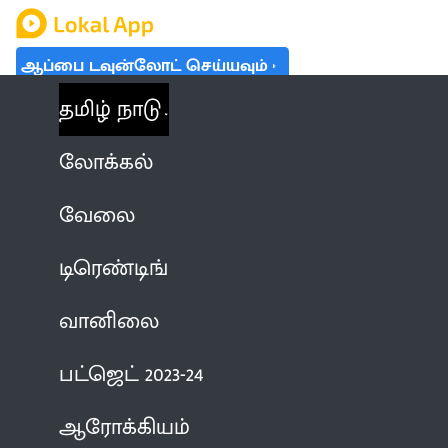
ஆப்பை டவுன்லோட் செய்யவும்
தமிழ் நாடு
லோக்கல்
வேலை
டிரெண்டிங்
வானிலை
பட்ஜெட் 2023-24
ஆரோக்கியம்