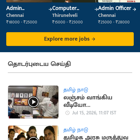
Admin
Computer
Admin Officer
Supervisor
Operator
Chennai
Thirunelveli
Chennai
₹18000 - ₹25000
₹15000 - ₹25000
₹25000 - ₹28000
Explore more jobs
தொடர்புடைய செய்தி
தமிழ் நாடு
லஞ்சம் வாங்கிய
வீடியோ
வெளியானதால்
Jul 15, 2026, 11:07 IST
தவெக நிர்வாகி
வீராசாமி நீக்கம்
தமிழ் நாடு
தமிழக அரசு மருத்துவ