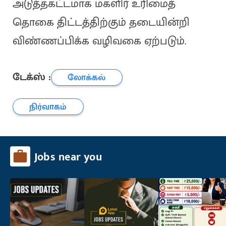
அடுத்தகட்டமாக மகளிர் உரிமைத்
தொகை திட்டத்திற்கும் தடையின்றி
விண்ணப்பிக்க வழிவகை ஏற்படும்.
டேக்ஸ் :
லோக்கல்
நிர்வாகம்
Jobs near you