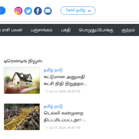
Tamil தமிழ்
ராசி பலன்
பஞ்சாங்கம்
பக்தி
பொழுதுப்போக்கு
குற்றம்
டிரெண்டிங் நியூஸ்
தமிழ் நாடு
கட்டுமான அனுமதி
கட்சி நிதி நிறுத்தம்..
வீடுகள் விலை
Jul 21, 2026, 06:07 IST
குறைகிறது
தமிழ் நாடு
டெல்லி வன்முறை
திட்டமிடப்பட்டதா? -
விசாரணை தீவிரம்
Jul 21, 2026, 05:07 IST