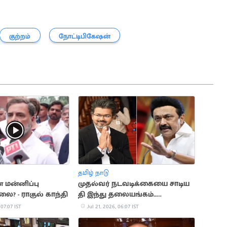
குற்றம்
நோட்டிபிகேஷன்
தமிழ் நாடு
் மன்னிப்பு
முதல்வர் நடவடிக்கையை சாடிய
ை? - ராகுல் காந்தி
தி இந்து தலையங்கம்..
மு.க.ஸ்டாலின்
 07:07 IST
Jul 21, 2026, 06:07 IST