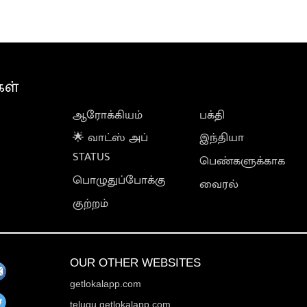
கள்
ஆரோக்கியம்
பக்தி
🌟 வாட்ஸ் அப்
இந்தியா
STATUS
பெண்களுக்காக
பொழுதுப்போக்கு
வைரல்
குற்றம்
OUR OTHER WEBSITES
getlokalapp.com
telugu.getlokalapp.com