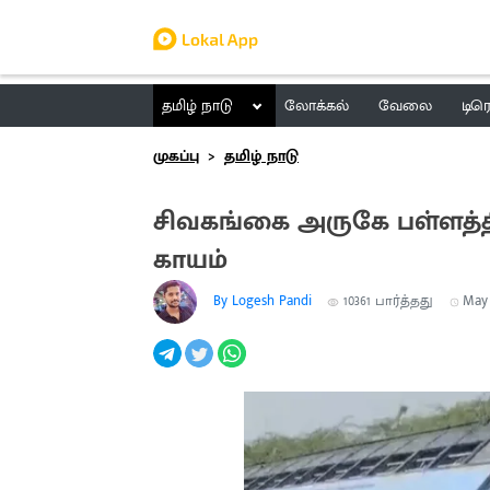
தமிழ் நாடு
லோக்கல்
வேலை
டிர
முகப்பு
தமிழ் நாடு
சிவகங்கை அருகே பள்ளத்தில்
காயம்
By Logesh Pandi
10361
பார்த்தது
May 