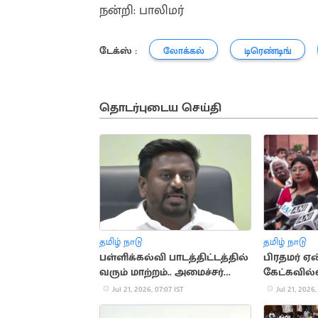
நன்றி: பாலிமர்
டேக்ஸ் :
லோக்கல்
டிரெண்டிங்
தொடர்புடைய செய்தி
தமிழ் நாடு
தமிழ் நாடு
பள்ளிக்கல்வி பாடத்திட்டத்தில்
பிரதமர் ஏன
வரும் மாற்றம்.. அமைச்சர்
கேட்கவில்ல
ராஜ்மோகன் ஆலோசனை
Jul 21, 2026, 07:07 IST
Jul 21, 2026,