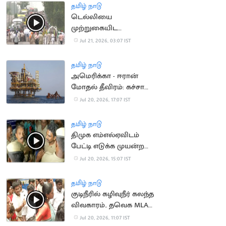
தமிழ் நாடு
டெல்லியை
முற்றுகையிட
விவசாயிகள் ஆயத்தம்
Jul 21, 2026, 03:07 IST
தமிழ் நாடு
அமெரிக்கா - ஈரான்
மோதல் தீவிரம்: கச்சா
எண்ணெய் தட்டுப்பாடு
Jul 20, 2026, 17:07 IST
அபாயம்
தமிழ் நாடு
திமுக எம்எல்ஏவிடம்
பேட்டி எடுக்க முயன்ற
செய்தியாளர்களுக்கு
Jul 20, 2026, 15:07 IST
போலீஸ் மிரட்டல்
தமிழ் நாடு
குடிநீரில் கழிவுநீர் கலந்த
விவகாரம்.. தவெக MLA
முன் நடந்த மோதல்
Jul 20, 2026, 11:07 IST