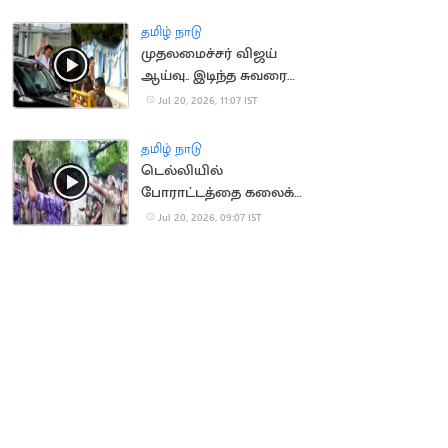
தமிழ் நாடு
முதலமைச்சர் விஜய்
ஆய்வு.. இடிந்த சுவரை
துணியால் மறைத்ததால்
Jul 20, 2026, 11:07 IST
சர்ச்சை
தமிழ் நாடு
டெல்லியில்
போராட்டத்தை கலைக்க
கண்ணீர் புகைகுண்டு
Jul 20, 2026, 09:07 IST
வீச்சு