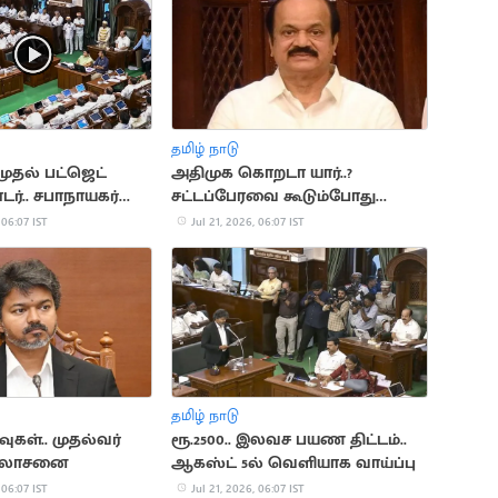
தமிழ் நாடு
முதல் பட்ஜெட்
அதிமுக கொறடா யார்..?
ர்.. சபாநாயகர்
சட்டப்பேரவை கூடும்போது
அறிவிப்பு
 06:07 IST
Jul 21, 2026, 06:07 IST
தமிழ் நாடு
வுகள்.. முதல்வர்
ரூ.2500.. இலவச பயண திட்டம்..
ஆலோசனை
ஆகஸ்ட் 5ல் வெளியாக வாய்ப்பு
 06:07 IST
Jul 21, 2026, 06:07 IST