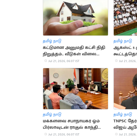
தமிழ் நாடு
தமிழ் நாடு
கட்டுமான அனுமதி கட்சி நிதி
ஆகஸ்ட் 5 
நிறுத்தம்.. வீடுகள் விலை
கூட்டத்தொட
குறைகிறது
அறிவிப்பு
Jul 21, 2026, 06:07 IST
Jul 21, 2026,
தமிழ் நாடு
தமிழ் நாடு
மக்களவை சபாநாயகர் ஓம்
TNPSC தேர்
பிர்லாவுடன் ராகுல் காந்தி
விஜய் 
சந்திப்பு
Jul 21, 2026, 06:07 IST
Jul 21, 2026,