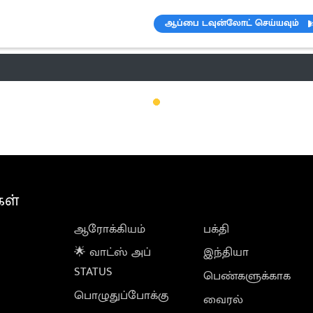
ஆப்பை டவுன்லோட் செய்யவும்
ெண்டிங்
வானிலை
பட்ஜெட் 2023-24
ஆரோக்கியம்
இன்றைய 
கள்
ஆரோக்கியம்
பக்தி
🌟 வாட்ஸ் அப்
இந்தியா
STATUS
பெண்களுக்காக
பொழுதுப்போக்கு
வைரல்