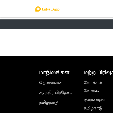
தமிழ் நாடு
லோக்கல்
வேலை
டிர
மாநிலங்கள்
மற்ற பிரிவு
தெலங்கானா
லோக்கல்
வேலை
ஆந்திர பிரதேசம்
டிரெண்டிங்
தமிழ்நாடு
தமிழ்நாடு