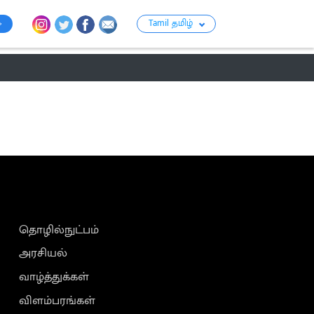
Tamil தமிழ்
ராசி பலன்
பஞ்சாங்கம்
பக்தி
பொழுதுப்போக்கு
குற்றம்
தொழில்நுட்பம்
அரசியல்
வாழ்த்துக்கள்
விளம்பரங்கள்