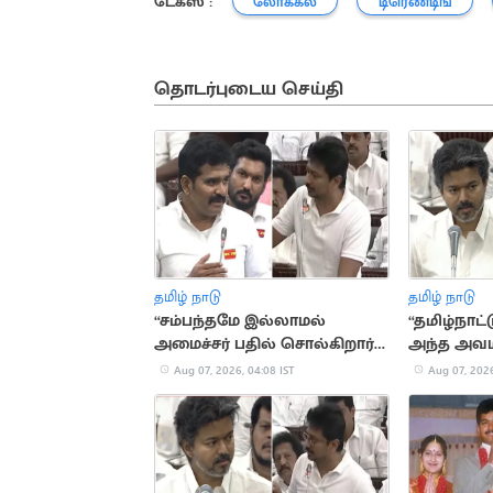
டேக்ஸ் :
லோக்கல்
டிரெண்டிங்
தொடர்புடைய செய்தி
தமிழ் நாடு
தமிழ் நாடு
“சம்பந்தமே இல்லாமல்
“தமிழ்நாட்
அமைச்சர் பதில் சொல்கிறார்”..
அந்த அவம
உதயநிதி காட்டம்
தாங்குவேன
Aug 07, 2026, 04:08 IST
Aug 07, 2026
விஜய்