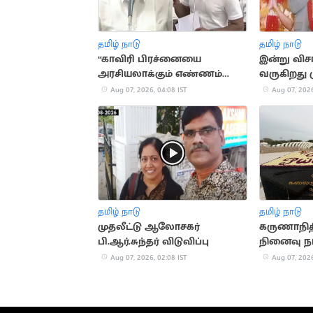
தமிழ் நாடு
தமிழ் நாடு
“காவிரி பிரச்னையை
இன்று வி
அரசியலாக்கும் எண்ணம்
வருகிறது 
இல்லை”.. விஜய்
விவாகரத்த
Aug 07, 2026, 04:08 IST
Aug 07, 2026
தமிழ் நாடு
தமிழ் நாடு
முதலீட்டு ஆலோசகர்
கருணாநித
பி.ஆர்.சுந்தர் விடுவிப்பு
நினைவு நா
அனுசரிப்பு
Aug 07, 2026, 02:08 IST
Aug 07, 2026