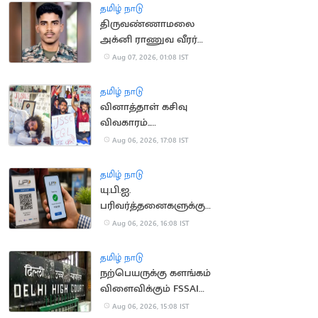
தமிழ் நாடு
திருவண்ணாமலை
அக்னி ராணுவ வீரர்
லடாக்கில் உயிரிழப்பு
Aug 07, 2026, 01:08 IST
தமிழ் நாடு
வினாத்தாள் கசிவு
விவகாரம்..
ஜார்க்கண்டில் 13-வது
Aug 06, 2026, 17:08 IST
நாளாக மாணவர்கள்
உண்ணாவிரதம்
தமிழ் நாடு
யு.பி.ஐ.
பரிவர்த்தனைகளுக்கு
மீண்டும் கட்டணம்?
Aug 06, 2026, 16:08 IST
தமிழ் நாடு
நற்பெயருக்கு களங்கம்
விளைவிக்கும் FSSAI
உத்தரவு: டாபர்
Aug 06, 2026, 15:08 IST