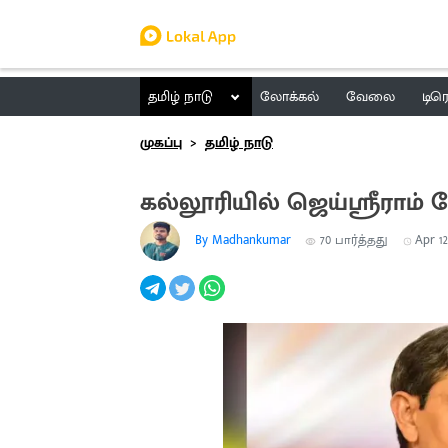
தமிழ் நாடு
லோக்கல்
வேலை
டிர
முகப்பு
தமிழ் நாடு
கல்லூரியில் ஜெய்ஸ்ரீராம
By Madhankumar
70
பார்த்தது
Apr 12