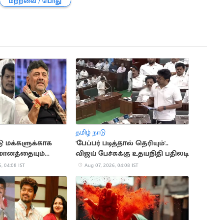
மற்றவை / பொது
தமிழ் நாடு
டு மக்களுக்காக
'பேப்பர் படித்தால் தெரியும்'..
ானத்தையும்
விஜய் பேச்சுக்கு உதயநிதி பதிலடி
்”.. முதலமைச்சர்
, 04:08 IST
Aug 07, 2026, 04:08 IST