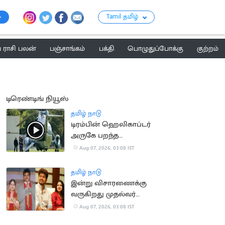
Tamil தமிழ்
ராசி பலன்
பஞ்சாங்கம்
பக்தி
பொழுதுப்போக்கு
குற்றம்
டிரெண்டிங் நியூஸ்
தமிழ் நாடு
டிரம்பின் ஹெலிகாப்டர்
அருகே பறந்த
பயணிகள் விமானம்
Aug 07, 2026, 03:08 IST
தமிழ் நாடு
இன்று விசாரணைக்கு
வருகிறது முதல்வர்
விஜய் விவாகரத்து
Aug 07, 2026, 03:08 IST
வழக்கு