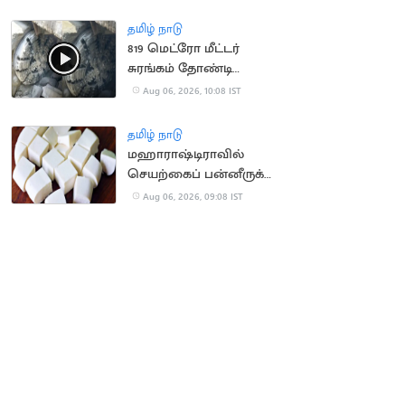
நிறுவனம் வழக்கு
தமிழ் நாடு
819 மெட்ரோ மீட்டர்
சுரங்கம் தோண்டி
நீலகிரி இயந்திரம்
Aug 06, 2026, 10:08 IST
சாதனை
தமிழ் நாடு
மஹாராஷ்டிராவில்
செயற்கைப் பன்னீருக்கு
ஓராண்டு தடை
Aug 06, 2026, 09:08 IST