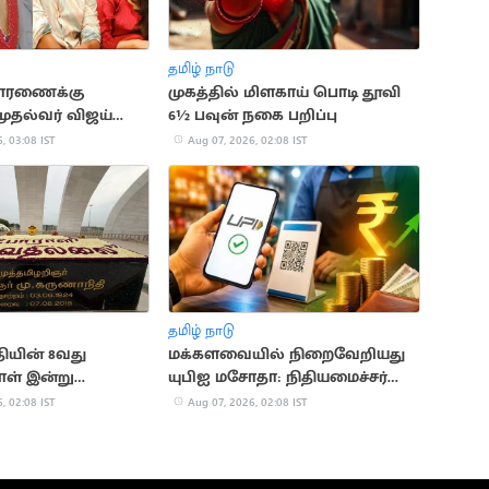
தமிழ் நாடு
சாரணைக்கு
முகத்தில் மிளகாய் பொடி தூவி
முதல்வர் விஜய்
6½ பவுன் நகை பறிப்பு
ு வழக்கு
, 03:08 IST
Aug 07, 2026, 02:08 IST
தமிழ் நாடு
ியின் 8வது
மக்களவையில் நிறைவேறியது
ள் இன்று
யுபிஐ மசோதா: நிதியமைச்சர்
விளக்கம்
, 02:08 IST
Aug 07, 2026, 02:08 IST