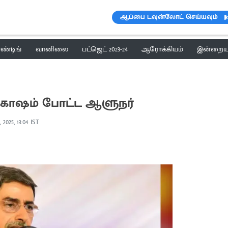
ஆப்பை டவுன்லோட் செய்யவும்
ெண்டிங்
வானிலை
பட்ஜெட் 2023-24
ஆரோக்கியம்
இன்றைய 
் கோஷம் போட்ட ஆளுநர்
, 2025, 13:04 IST