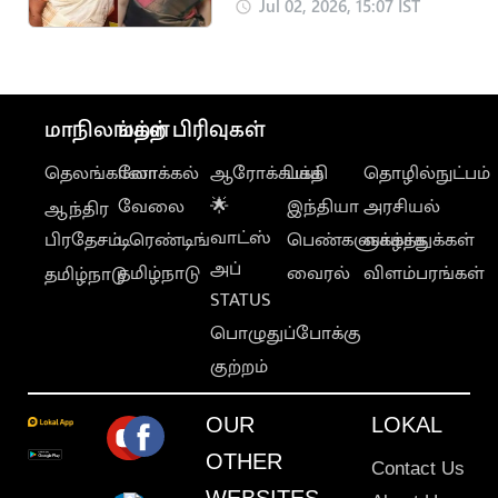
ஜோதிலட்சுமி கைது
Jul 02, 2026, 15:07 IST
மாநிலங்கள்
மற்ற பிரிவுகள்
தெலங்கானா
லோக்கல்
ஆரோக்கியம்
பக்தி
தொழில்நுட்பம்
வேலை
🌟
இந்தியா
அரசியல்
ஆந்திர
வாட்ஸ்
பிரதேசம்
டிரெண்டிங்
பெண்களுக்காக
வாழ்த்துக்கள்
அப்
தமிழ்நாடு
வைரல்
விளம்பரங்கள்
தமிழ்நாடு
STATUS
பொழுதுப்போக்கு
குற்றம்
OUR
LOKAL
OTHER
Contact Us