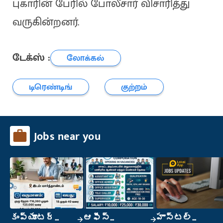
புகாரின் பேரில் போலீசார் விசாரித்து
வருகின்றனர்.
டேக்ஸ் :
லோக்கல்
டிரெண்டிங்
குற்றம்
Jobs near you
కంప్యూటర్
ఆఫీస్
హాస్టల్