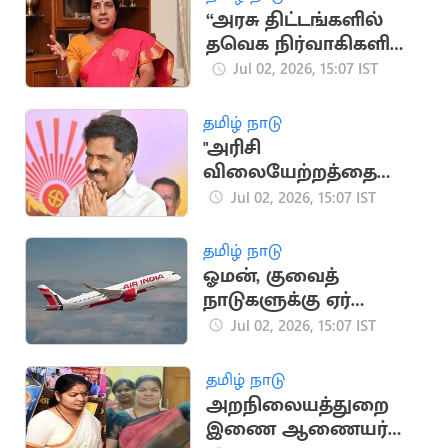
“அரசு திட்டங்களில்
தவெக நிர்வாகிகளின்
தலையீடு”.. வானதி
Jul 02, 2026, 15:07 IST
சீனிவாசன்
தமிழ் நாடு
"அரிசி
விலையேற்றத்தை
கட்டுப்படுத்த
Jul 02, 2026, 15:07 IST
நடவடிக்கை
வேண்டும்”.. தமிழக
தமிழ் நாடு
அரசுக்கு வலியுறுத்தல்
ஓமன், குவைத்
நாடுகளுக்கு ஏர்
இந்தியா விமான
Jul 02, 2026, 15:07 IST
சேவை மீண்டும்
தொடக்கம்
தமிழ் நாடு
அறநிலையத்துறை
இணை ஆணையர்