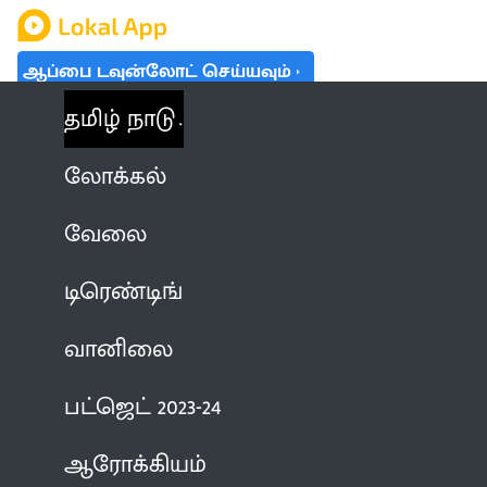
ஆப்பை டவுன்லோட் செய்யவும்
தமிழ் நாடு
லோக்கல்
வேலை
டிரெண்டிங்
வானிலை
பட்ஜெட் 2023-24
ஆரோக்கியம்