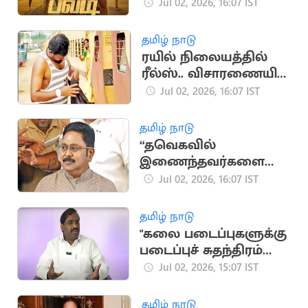
ஷேன் நிகாமின் 'பல்டி’
Jul 02, 2026, 16:07 IST
தமிழ் நாடு
ரயில் நிலையத்தில்
ரீல்ஸ்.. விசாரணையில்
ரயில்வே போலீசார்
Jul 02, 2026, 16:07 IST
தமிழ் நாடு
“தவெகவில்
இணைந்தவர்களை
விஜய் நடுத்தெருவில்
Jul 02, 2026, 16:07 IST
நிறுத்துவார்”.. டிடிவி
தினகரன்
தமிழ் நாடு
"கலை படைப்புகளுக்கு
படைப்புச் சுதந்திரம்
உண்டு".. தவாக
Jul 02, 2026, 15:07 IST
வேல்முருகன்
தமிழ் நாடு