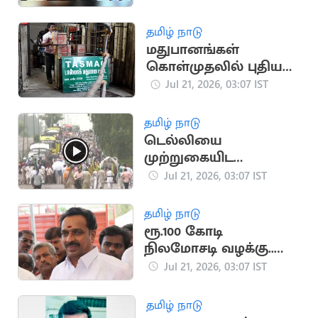
மிரட்டல்..? பரபரப்பு
தமிழ் நாடு
மதுபானங்கள்
கொள்முதலில் புதிய
நடைமுறை - ‘டாஸ்மாக்'
Jul 21, 2026, 03:07 IST
நிர்வாகம் அதிரடி
தமிழ் நாடு
டெல்லியை
முற்றுகையிட
விவசாயிகள் ஆயத்தம்
Jul 21, 2026, 03:07 IST
தமிழ் நாடு
ரூ.100 கோடி
நிலமோசடி வழக்கு..
எம்.ஆர்.விஜயபாசகர்
Jul 21, 2026, 03:07 IST
மீண்டும் ஆஜராக
உத்தரவு
தமிழ் நாடு