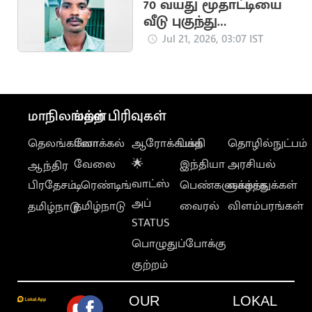
70 வயது மூதாட்டியை
வீடு புகுந்து
பலாத்காரம் செய்த
Jul 21, 2026, 03:07 IST
இளைஞர்
மாநிலங்கள்
மற்ற பிரிவுகள்
தெலங்கானா
லோக்கல்
ஆரோக்கியம்
பக்தி
தொழில்நுட்பம்
வேலை
🌟
இந்தியா
அரசியல்
ஆந்திர
வாட்ஸ்
பிரதேசம்
டிரெண்டிங்
பெண்களுக்காக
வாழ்த்துக்கள்
அப்
தமிழ்நாடு
வைரல்
விளம்பரங்கள்
தமிழ்நாடு
STATUS
பொழுதுப்போக்கு
குற்றம்
OUR
LOKAL