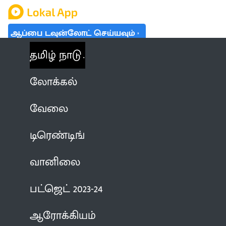
ஆப்பை டவுன்லோட் செய்யவும்
தமிழ் நாடு
லோக்கல்
வேலை
டிரெண்டிங்
வானிலை
பட்ஜெட் 2023-24
ஆரோக்கியம்