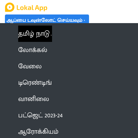
ஆப்பை டவுன்லோட் செய்யவும்
தமிழ் நாடு
லோக்கல்
வேலை
டிரெண்டிங்
வானிலை
பட்ஜெட் 2023-24
ஆரோக்கியம்