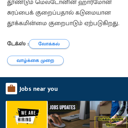
தூண்டும் மெலடோனின் ஹார்மோன்
சுரப்பைக் குறைப்பதால் கடுமையான
தூக்கமின்மை குறைபாடும் ஏற்படுகிறது.
டேக்ஸ் :
லோக்கல்
வாழ்க்கை முறை
Jobs near you