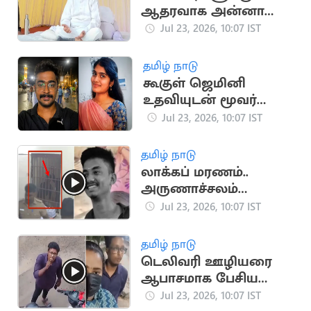
ஆதரவாக அன்னா
ஹசாரே மௌனப்
Jul 23, 2026, 10:07 IST
போராட்டம்
தமிழ் நாடு
கூகுள் ஜெமினி
உதவியுடன் மூவர்
கொடூர கொலை:
Jul 23, 2026, 10:07 IST
அதிர்ச்சி பின்னணி
தமிழ் நாடு
லாக்கப் மரணம்..
அருணாச்சலம்
மயங்கிய சிசிடிவி
Jul 23, 2026, 10:07 IST
காட்சி வெளியீடு
தமிழ் நாடு
டெலிவரி ஊழியரை
ஆபாசமாக பேசிய
பெண்.. மன்னிப்பு
Jul 23, 2026, 10:07 IST