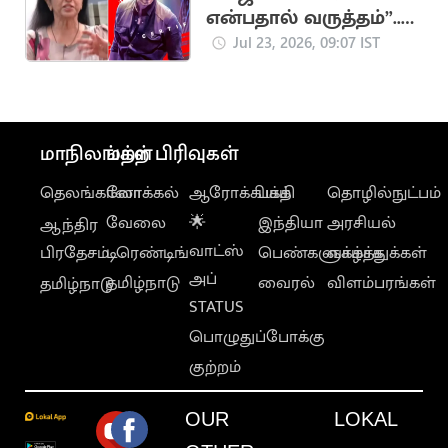
என்பதால் வருத்தம்”..
த்ரிஷாவின் தாயார்
Jul 23, 2026, 09:07 IST
பேட்டி
மாநிலங்கள்
மற்ற பிரிவுகள்
தெலங்கானா
லோக்கல்
ஆரோக்கியம்
பக்தி
தொழில்நுட்பம்
வேலை
🌟
இந்தியா
அரசியல்
ஆந்திர
வாட்ஸ்
பிரதேசம்
டிரெண்டிங்
பெண்களுக்காக
வாழ்த்துக்கள்
அப்
தமிழ்நாடு
வைரல்
விளம்பரங்கள்
தமிழ்நாடு
STATUS
பொழுதுப்போக்கு
குற்றம்
OUR
LOKAL