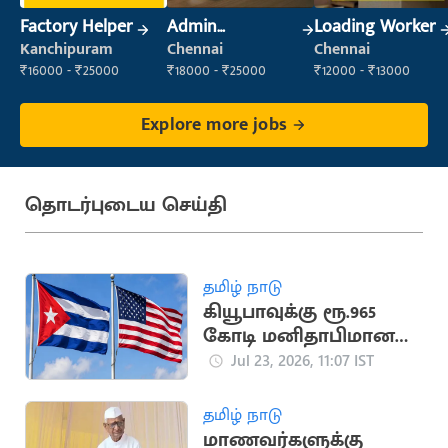
Factory Helper
Admin
Loading Worker
Supervisor
Kanchipuram
Chennai
Chennai
₹16000 - ₹25000
₹18000 - ₹25000
₹12000 - ₹13000
Explore more jobs
தொடர்புடைய செய்தி
தமிழ் நாடு
கியூபாவுக்கு ரூ.965
கோடி மனிதாபிமான
உதவி திட்டத்தை
Jul 23, 2026, 11:07 IST
அறிவித்த அமெரிக்கா
தமிழ் நாடு
மாணவர்களுக்கு