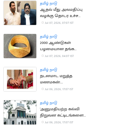
தமிழ் நாடு
ஆதவ் மீது அவமதிப்பு
வழக்கு தொடர உச்ச
நீதிமன்றம் அனுமதி
Jul 07, 2026, 07:07 IST
தமிழ் நாடு
2000 ஆண்டுகள்
பழமையான தங்க
மோதிரங்கள்
Jul 07, 2026, 04:07 IST
கண்டுபிடிப்பு: பண்டைய
வணிக உறவுக்கு சாட்சி
தமிழ் நாடு
நடனமாட மறுத்த
மணமகன்:
திருமணத்தை நிறுத்திய
Jul 06, 2026, 17:07 IST
மணமகள் தந்தை
தமிழ் நாடு
'அனுமதியற்ற கல்வி
நிறுவன கட்டிடங்களை
வரன்முறைப்படுத்த
Jul 06, 2026, 17:07 IST