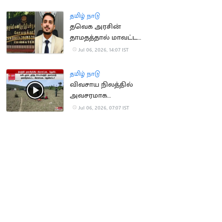
மீண்டும் வாய்ப்பு'
தமிழ் நாடு
தவெக அரசின்
தாமதத்தால் மாவட்ட
ஆட்சியருக்கு ரூ.80,000
Jul 06, 2026, 14:07 IST
அபராதம்
தமிழ் நாடு
விவசாய நிலத்தில்
அவசரமாக
தரையிறங்கிய
Jul 06, 2026, 07:07 IST
விமானப்படை
ஹெலிகாப்டர்