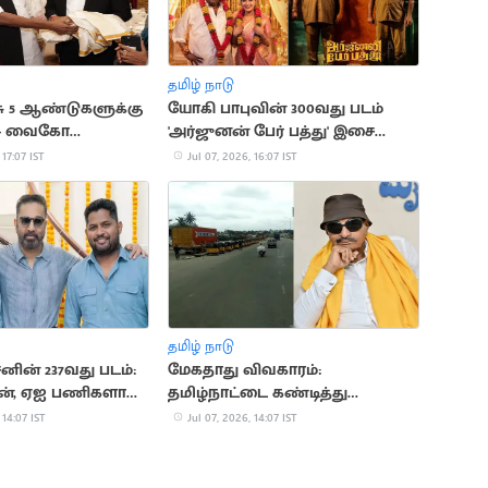
தமிழ் நாடு
ு 5 ஆண்டுகளுக்கு
யோகி பாபுவின் 300வது படம்
 - வைகோ
'அர்ஜுனன் பேர் பத்து' இசை
வெளியீடு
 17:07 IST
Jul 07, 2026, 16:07 IST
தமிழ் நாடு
ின் 237வது படம்:
மேகதாது விவகாரம்:
், ஏஐ பணிகளால்
தமிழ்நாட்டை கண்டித்து
ு தாமதம்
வாட்டாள் நாகராஜ் போராட்டம்
 14:07 IST
Jul 07, 2026, 14:07 IST