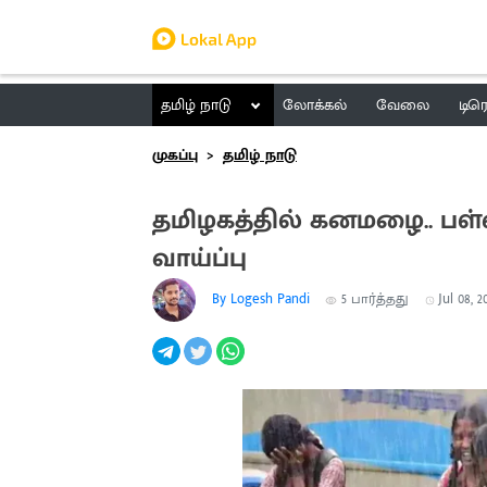
தமிழ் நாடு
லோக்கல்
வேலை
டிர
முகப்பு
தமிழ் நாடு
தமிழகத்தில் கனமழை.. பள்
வாய்ப்பு
By Logesh Pandi
5
பார்த்தது
Jul 08, 2