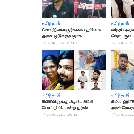
தமிழ் நாடு
தமிழ் நாடு
Genz இளைஞர்களை தவெக
விஜய் அரச
அரசு ஒடுக்குவதாக
தொடரும்!
குற்றச்சாட்டு
நம்பிக்கை
Jul 07, 2026, 17:07 IST
Jul 07, 2026,
தமிழ் நாடு
தமிழ் நாடு
கணவருக்கு ஆசிட் ஊசி
கமல் ஹாசன
போட்டு கொன்ற நர்ஸ்
அனிமேஷன
படப்பிடிப்ப
Jul 07, 2026, 15:07 IST
Jul 07, 2026,