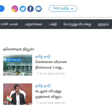
Tamil தமிழ்
ராசி பலன்
பஞ்சாங்கம்
பக்தி
பொழுதுப்போக்கு
குற்றம்
டிரெண்டிங் நியூஸ்
தமிழ் நாடு
சென்னை விமான
நிலையம் 5-வது
இடத்தையும் இழக்கும்
Jul 07, 2026, 12:07 IST
அபாயம்
தமிழ் நாடு
கடலூர் விபத்து:
முதல்வர் விஜய்
ஆறுதல், நிதியுதவி
Jul 07, 2026, 08:07 IST
அறிவிப்பு