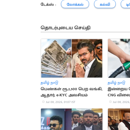
டேக்ஸ் :
லோக்கல்
கல்வி
ட
தொடர்புடைய செய்தி
தமிழ் நாடு
தமிழ் நாடு
பெண்கள் ரூ.2,500 பெற வங்கி,
இன்றைய பெ
ஆதார், e-KYC அவசியம்
CNG விலை
Jul 08, 2026, 01:07 IST
Jul 08, 2026,